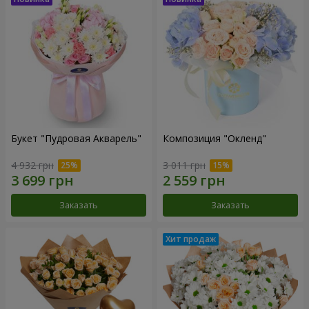
Букет "Пудровая Акварель"
Композиция "Окленд"
4 932 грн
3 011 грн
Заказать
Заказать