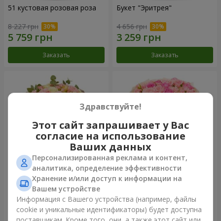
51 кустовая розовая роза
Букет "Эритрея"
8 227 грн
4 656 грн
Заказать
Заказать
Здравствуйте!
Этот сайт запрашивает у Вас
согласие на использование
Ваших данных
Персонализированная реклама и контент,
аналитика, определение эффективности
Хранение и/или доступ к информации на
Букет "Nude Perfume"
Букет "Розовая нежность"
Вашем устройстве
3 058 грн
4 513 грн
Информация с Вашего устройства (например, файлы
cookie и уникальные идентификаторы) будет доступна
поставщикам. Кроме того, они, а также этот сайт или