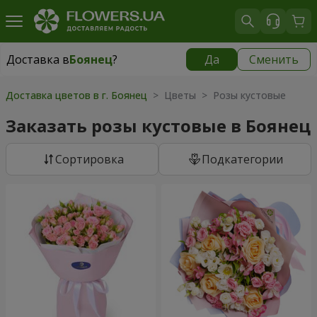
Доставка в
Боянец
?
Да
Сменить
Доставка в
Боянец
|
780 грн
Доставка цветов в г. Боянец
> Цветы > Розы кустовые
Заказать розы кустовые в Боянец
Cортировка
Подкатегории