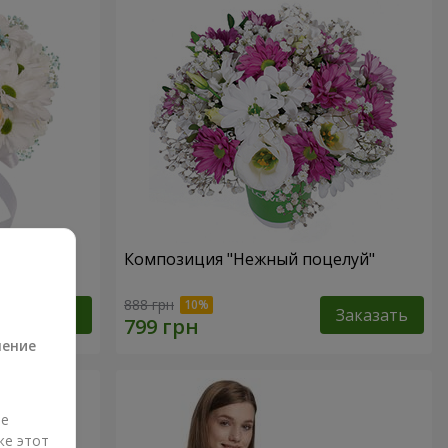
 не
Композиция "Нежный поцелуй"
а
888 грн
Заказать
Заказать
ление
ые
же этот