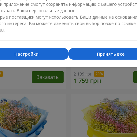
ли приложение смогут сохранять информацию с Вашего устройст
тывать Ваши персональные данные.
рые поставщики могут использовать Ваши данные на основани
ого интереса. Вы можете изменить свой выбор позже по ссылке
цы.
Настройки
Принять все
робке "Соломия"
Цветы в коробке "Помпад
2 199 грн
Заказать