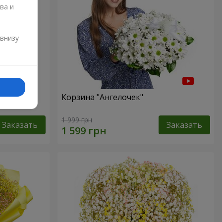
ва и
и
 внизу
ур"
Корзина "Ангелочек"
1 999 грн
Заказать
Заказать