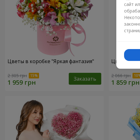
сайт и
обраба
Некото
законн
страни
Цветы в коробке "Яркая фантазия"
Цветы в ко
2 305 грн
2 066 грн
Заказать