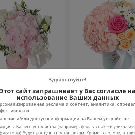
я "Нежное
Цветы в коробке "Счастья
Здравствуйте!
ение"
избежать"
Этот сайт запрашивает у Вас согласие н
1 599 грн
Заказать
использование Ваших данных
рсонализированная реклама и контент, аналитика, опреде
фективности
анение и/или доступ к информации на Вашем устройстве
ация с Вашего устройства (например, файлы cookie и уникальн
фикаторы) будет доступна поставщикам. Кроме того, они, а так