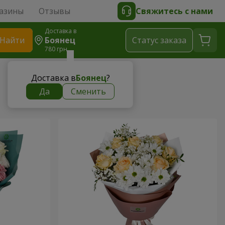
азины
Отзывы
Свяжитесь с нами
Доставка в
Найти
Боянец
Cтатус заказа
780 грн
Доставка в
Боянец
?
Да
Сменить