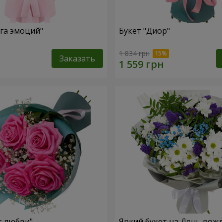
уга эмоций"
Букет "Диор"
1 834 грн
Заказать
т любви"
Яркий букет на День рож