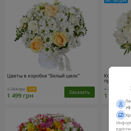
Цветы в коробке "Белый шелк"
Композици
прикоснов
1 764 грн
1 732 грн
Заказать
Пе
эф
Хр
Информ
иденти