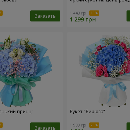
1 443 грн
Заказать
енький принц"
Букет "Бирюза"
1 999 грн
Заказать