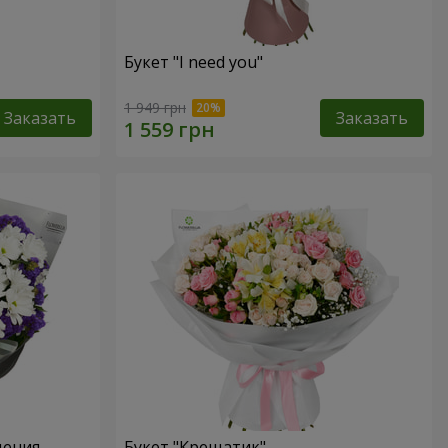
Букет "I need you"
1 949 грн
Заказать
Заказать
дения
Букет "Крещатик"