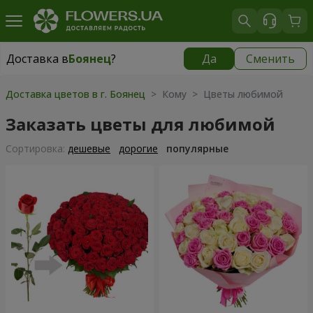
Доставка в
Боянец
?
Да
Сменить
Доставка в
Боянец
|
780 грн
Доставка цветов в г. Боянец
> Кому > Цветы любимой
Заказать цветы для любимой
Cортировка:
дешевые
дорогие
популярные