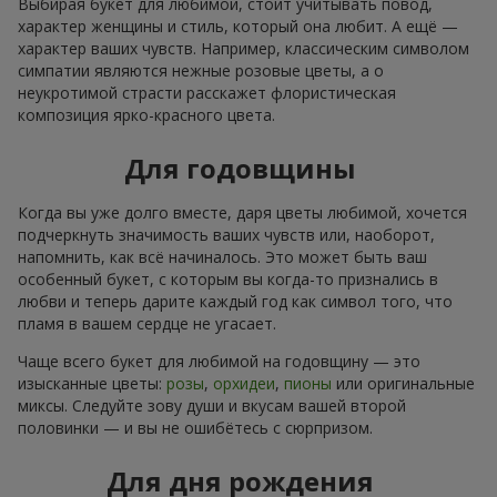
Выбирая букет для любимой, стоит учитывать повод,
характер женщины и стиль, который она любит. А ещё —
характер ваших чувств. Например, классическим символом
симпатии являются нежные розовые цветы, а о
неукротимой страсти расскажет флористическая
композиция ярко-красного цвета.
Для годовщины
Когда вы уже долго вместе, даря цветы любимой, хочется
подчеркнуть значимость ваших чувств или, наоборот,
напомнить, как всё начиналось. Это может быть ваш
особенный букет, с которым вы когда-то признались в
любви и теперь дарите каждый год как символ того, что
пламя в вашем сердце не угасает.
Чаще всего букет для любимой на годовщину — это
изысканные цветы:
розы
,
орхидеи
,
пионы
или оригинальные
миксы. Следуйте зову души и вкусам вашей второй
половинки — и вы не ошибётесь с сюрпризом.
Для дня рождения