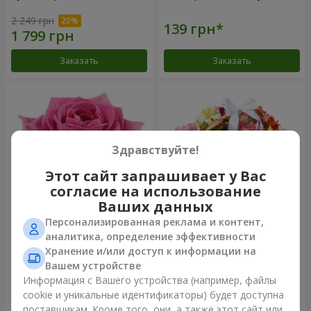
2 249 грн
Заказать
Заказать
Здравствуйте!
Этот сайт запрашивает у Вас
согласие на использование
Ваших данных
Персонализированная реклама и контент,
Роза розовая (поштучно)
Корзина альстромерий
аналитика, определение эффективности
"Акварель"
Хранение и/или доступ к информации на
3 834 грн
Вашем устройстве
Информация с Вашего устройства (например, файлы
cookie и уникальные идентификаторы) будет доступна
Заказать
Заказать
поставщикам. Кроме того, они, а также этот сайт или