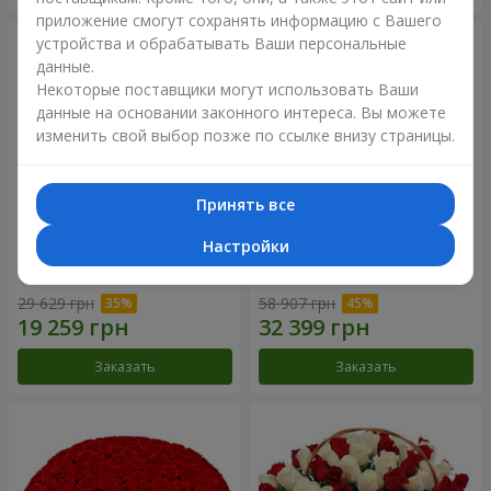
приложение смогут сохранять информацию с Вашего
устройства и обрабатывать Ваши персональные
данные.
Некоторые поставщики могут использовать Ваши
данные на основании законного интереса. Вы можете
изменить свой выбор позже по ссылке внизу страницы.
Принять все
Настройки
301 красная роза
501 красная роза
29 629 грн
58 907 грн
Заказать
Заказать