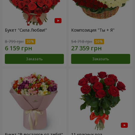
Букет "Сила Любви!"
Композиция "Ты + Я"
8 799 грн
54 718 грн
Заказать
Заказать
Букет "В восторге от тебя!"
11 красных роз