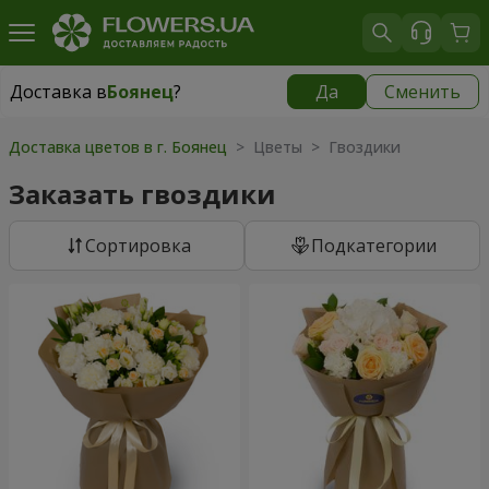
Доставка в
Боянец
?
Да
Сменить
Доставка в
Боянец
|
780 грн
Доставка цветов в г. Боянец
> Цветы > Гвоздики
Заказать гвоздики
Cортировка
Подкатегории