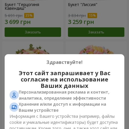
Букет "Герцогиня
Букет "Лиссия"
Кавендиш"
5 691 грн
3 834 грн
Заказать
Заказать
Здравствуйте!
Этот сайт запрашивает у Вас
согласие на использование
Ваших данных
Персонализированная реклама и контент,
аналитика, определение эффективности
Хранение и/или доступ к информации на
Букет "Nude Perfume"
Букет "Нежность рассвета"
Вашем устройстве
3 058 грн
3 945 грн
Информация с Вашего устройства (например, файлы
cookie и уникальные идентификаторы) будет доступна
поставщикам. Кроме того, они, а также этот сайт или