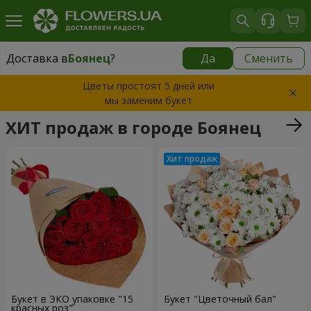
Доставка в
Боянец
?
Да
Сменить
Доставка в
Боянец
|
780 грн
Цветы простоят 5 дней или
мы заменим букет
ХИТ продаж в городе Боянец
Букет в ЭКО упаковке "15
Букет "Цветочный бал"
красных роз"