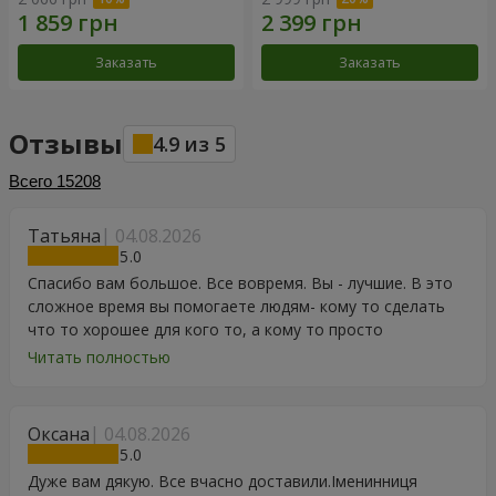
Заказать
Заказать
Отзывы
4.9
из
5
Всего
15208
Татьяна
04.08.2026
5
Спасибо вам большое. Все вовремя. Вы - лучшие. В это
сложное время вы помогаете людям- кому то сделать
что то хорошее для кого то, а кому то просто
порадоваться цветам, подарку, тортику, поздравлению.
Читать полностью
Особенно, если человек сам себе не может купить даже
в свой День Рождения. Спасибо
Оксана
04.08.2026
5
Дуже вам дякую. Все вчасно доставили.Іменинниця