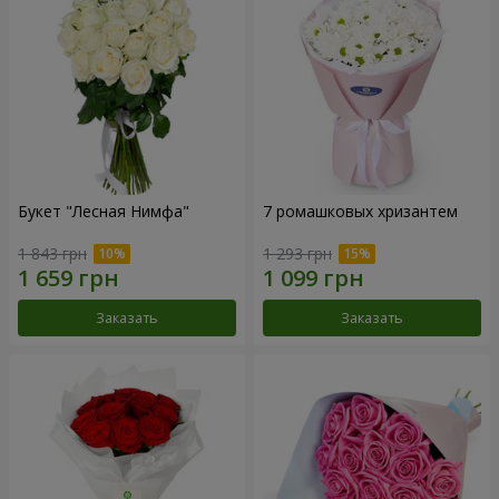
Букет "Лесная Нимфа"
7 ромашковых хризантем
1 843 грн
1 293 грн
Заказать
Заказать