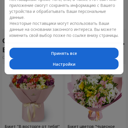
приложение смогут сохранять информацию с Вашего
6 306 грн
1 399 грн
устройства и обрабатывать Ваши персональные
данные.
Заказать
Заказать
Некоторые поставщики могут использовать Ваши
данные на основании законного интереса. Вы можете
изменить свой выбор позже по ссылке внизу страницы.
Сборные букеты в городе
Боянец
Принять все
Cортировка:
дешевые
дорогие
Настройки
Букет "В восторге от тебя!"
Букет цветов "Чудесное