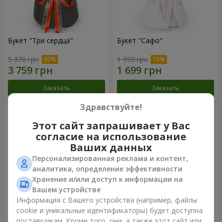
Букет "Три сердца"
Букет "Сафо"
5 370 грн
1 999 грн
Заказать
Заказать
Здравствуйте!
Этот сайт запрашивает у Вас
согласие на использование
Ваших данных
Персонализированная реклама и контент,
аналитика, определение эффективности
Хранение и/или доступ к информации на
Вашем устройстве
Информация с Вашего устройства (например, файлы
cookie и уникальные идентификаторы) будет доступна
Букет "Tarnis"
Монобукет из 9 белых роз
поставщикам. Кроме того, они, а также этот сайт или