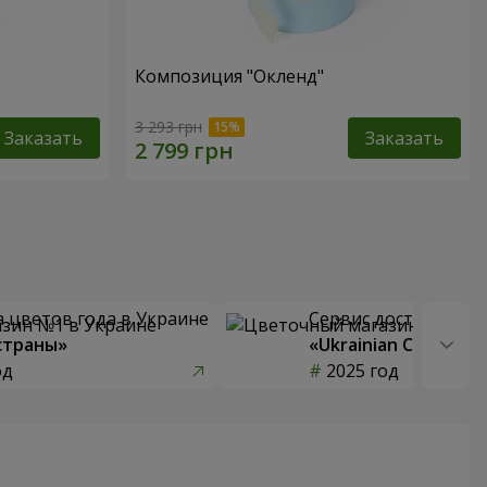
Композиция "Окленд"
3 293 грн
Заказать
Заказать
 цветов года в Украине
Сервис доставки цв
страны»
«Ukrainian Choice»
од
2025 год