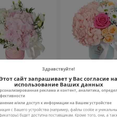
я "Нежное
Цветы в коробке "Счастья
Здравствуйте!
ение"
избежать"
Этот сайт запрашивает у Вас согласие н
1 716 грн
Заказать
использование Ваших данных
рсонализированная реклама и контент, аналитика, опреде
фективности
анение и/или доступ к информации на Вашем устройстве
ация с Вашего устройства (например, файлы cookie и уникальн
фикаторы) будет доступна поставщикам. Кроме того, они, а так