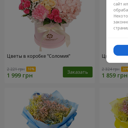
сайт и
обраба
Некото
законн
страни
Цветы в коробке "Соломия"
Цветы в ко
2 221 грн
2 324 грн
Заказать