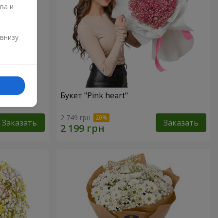
ва и
и
 внизу
Букет "Pink heart"
2 749 грн
Заказать
Заказать