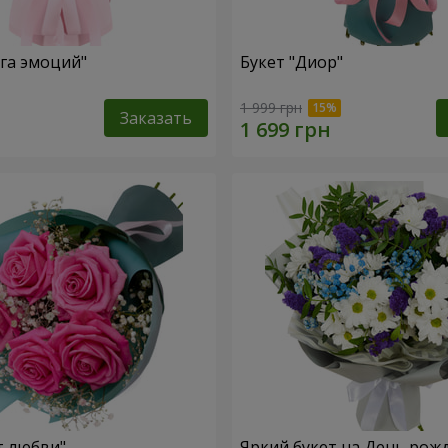
уга эмоций"
Букет "Диор"
1 999 грн
Заказать
т любви"
Яркий букет на День рож