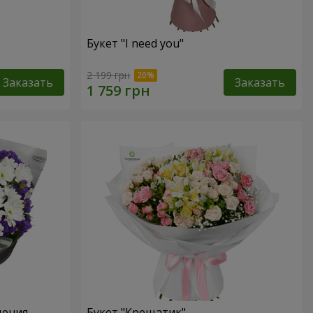
Букет "I need you"
2 199 грн
Заказать
Заказать
дения
Букет "Крещатик"