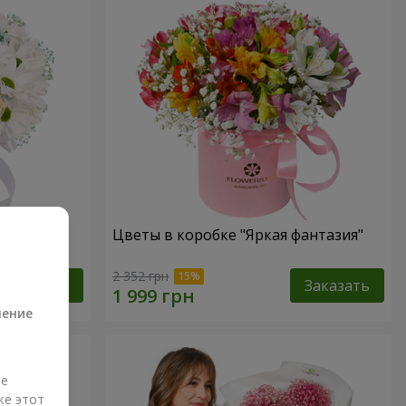
 не
Цветы в коробке "Яркая фантазия"
а
2 352 грн
Заказать
Заказать
ление
ые
же этот