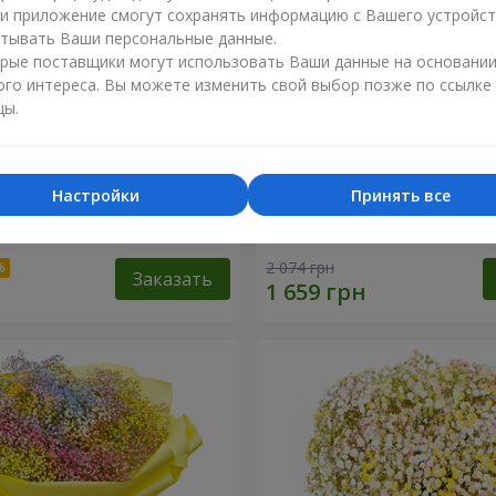
ли приложение смогут сохранять информацию с Вашего устройст
тывать Ваши персональные данные.
рые поставщики могут использовать Ваши данные на основани
ого интереса. Вы можете изменить свой выбор позже по ссылке
цы.
Настройки
Принять все
робке "Помпадур"
Корзина "Ангелочек"
2 074 грн
Заказать