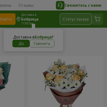
азины
Отзывы
Свяжитесь с нами
Доставка в
Найти
Бобрица
Cтатус заказа
1130 грн
Доставка в
Бобрица
?
Да
Сменить