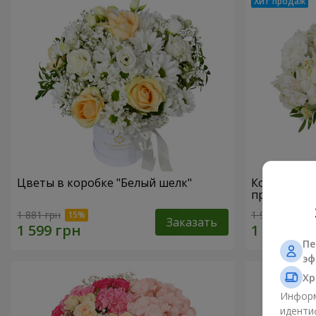
Цветы в коробке "Белый шелк"
Композици
прикоснов
1 881 грн
1 954 грн
Заказать
Пе
эф
Хр
Информ
иденти