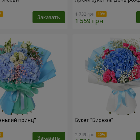
1 732 грн
Заказать
енький принц"
Букет "Бирюза"
2 249 грн
Заказать