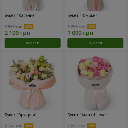
Букет "Касание"
Букет "Юмоки"
2 932 грн
1 293 грн
Заказать
Заказать
Букет "Эритрея"
Букет "Aura of Love"
5 141 грн
2 879 грн