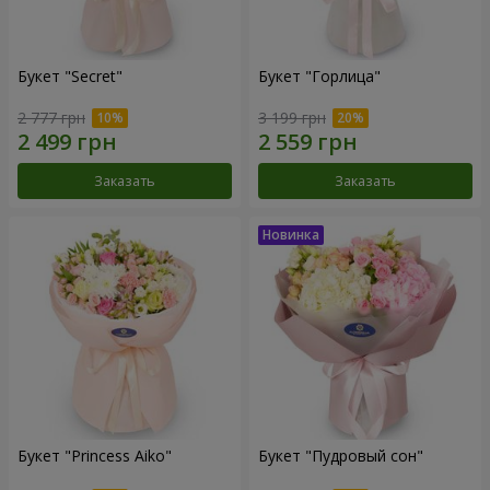
Букет "Secret"
Букет "Горлица"
2 777 грн
3 199 грн
Заказать
Заказать
Букет "Princess Aiko"
Букет "Пудровый сон"