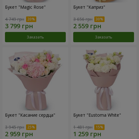
Букет "Magic Rose"
Букет "Каприз"
4 749 грн
3 656 грн
Заказать
Заказать
Букет "Касание сердца"
Букет "Eustoma White"
3 945 грн
1 481 грн