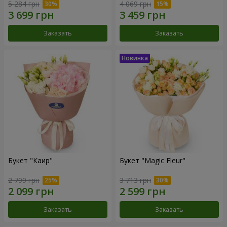
5 284 грн
4 069 грн
Заказать
Заказать
Букет "Каир"
Букет "Magic Fleur"
2 799 грн
3 713 грн
Заказать
Заказать