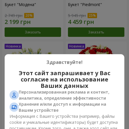
Букет "Модена"
Букет "Piedmont"
2 749 грн
5 945 грн
Заказать
Заказать
Здравствуйте!
Этот сайт запрашивает у Вас
согласие на использование
Ваших данных
Персонализированная реклама и контент,
аналитика, определение эффективности
Хранение и/или доступ к информации на
Композиция "Сильвия"
Букет "Katarina"
Вашем устройстве
4 084 грн
3 574 грн
Информация с Вашего устройства (например, файлы
cookie и уникальные идентификаторы) будет доступна
поставщикам. Кроме того, они, а также этот сайт или