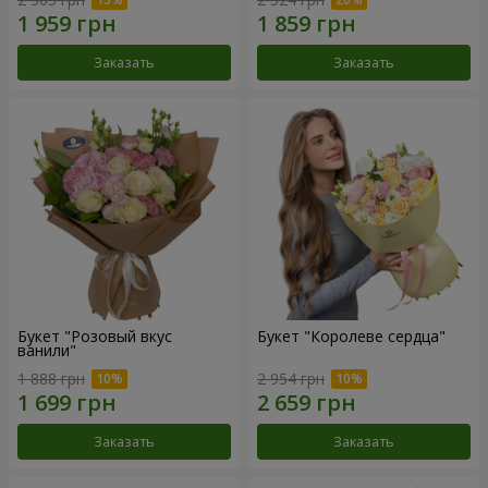
Заказать
Заказать
Букет "Розовый вкус
Букет "Королеве сердца"
ванили"
1 888 грн
2 954 грн
Заказать
Заказать