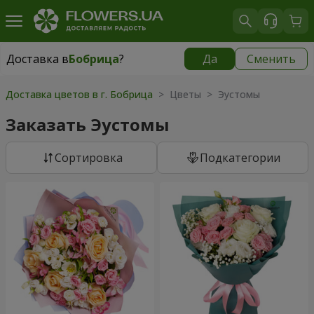
Доставка в
Бобрица
?
Да
Сменить
Доставка в
Бобрица
|
1130 грн
Доставка цветов в г. Бобрица
> Цветы > Эустомы
Заказать Эустомы
Cортировка
Подкатегории