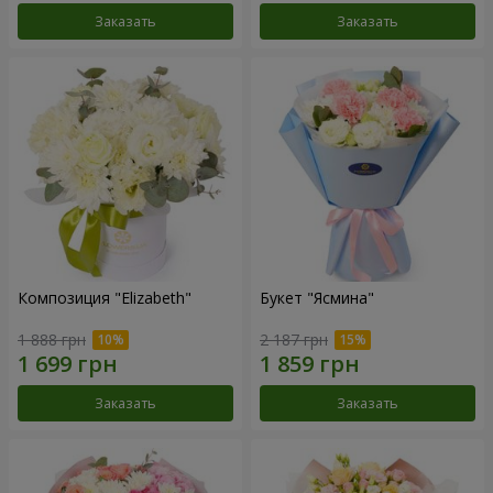
Заказать
Заказать
Композиция "Elizabeth"
Букет "Ясмина"
1 888 грн
2 187 грн
Заказать
Заказать