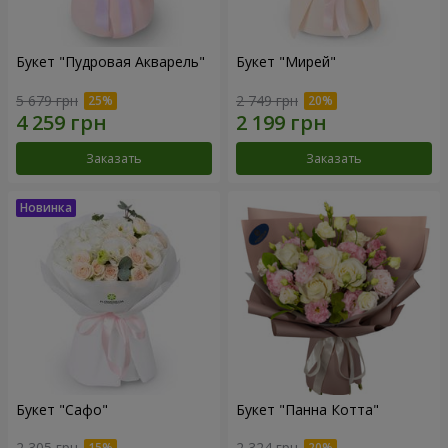
Букет "Пудровая Акварель"
Букет "Мирей"
5 679 грн
2 749 грн
Заказать
Заказать
Букет "Сафо"
Букет "Панна Котта"
2 305 грн
2 324 грн