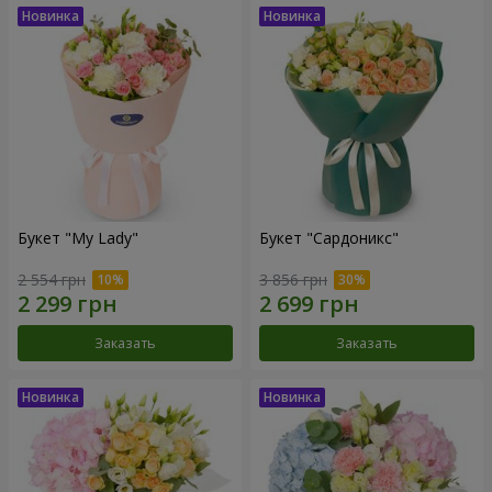
Букет "My Lady"
Букет "Сардоникс"
2 554 грн
3 856 грн
Заказать
Заказать