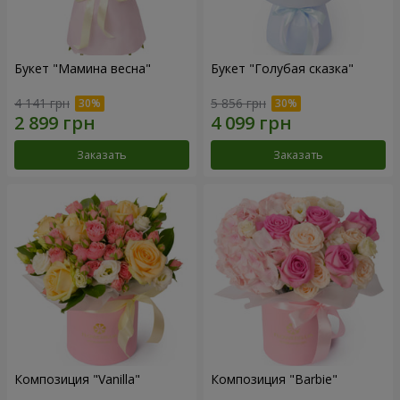
Букет "Мамина весна"
Букет "Голубая сказка"
4 141 грн
5 856 грн
Заказать
Заказать
Композиция "Vanilla"
Композиция "Barbie"