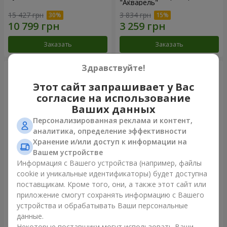
"Акварель"
15 427 грн
3 834 грн
Заказать
Заказать
Здравствуйте!
Этот сайт запрашивает у Вас
согласие на использование
Ваших данных
Персонализированная реклама и контент,
аналитика, определение эффективности
Хранение и/или доступ к информации на
Вашем устройстве
Информация с Вашего устройства (например, файлы
151 красная роза
101 разноцветная роза
cookie и уникальные идентификаторы) будет доступна
поставщикам. Кроме того, они, а также этот сайт или
19 998 грн
11 014 грн
приложение смогут сохранять информацию с Вашего
устройства и обрабатывать Ваши персональные
данные.
Заказать
Заказать
Некоторые поставщики могут использовать Ваши