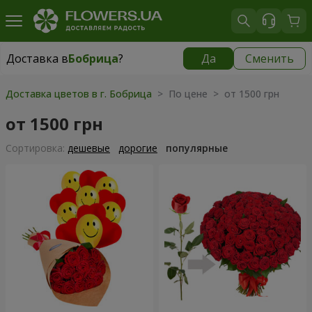
Доставка в
Бобрица
?
Да
Сменить
Доставка в
Бобрица
|
1130 грн
Доставка цветов в г. Бобрица
> По цене > от 1500 грн
от 1500 грн
Cортировка:
дешевые
дорогие
популярные