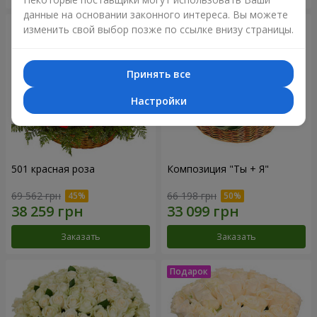
данные на основании законного интереса. Вы можете
изменить свой выбор позже по ссылке внизу страницы.
Принять все
Настройки
501 красная роза
Композиция "Ты + Я"
69 562 грн
66 198 грн
Заказать
Заказать