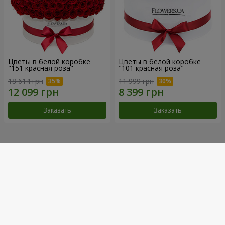
Цветы в белой коробке
Цветы в белой коробке
"151 красная роза"
"101 красная роза"
18 614 грн
11 999 грн
Заказать
Заказать
Наши достижения
Доставка цветов года в Украине
«Выбор страны»
2026 год