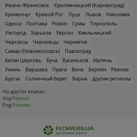
Ивано-Франковск
Кропивницкий (Кировоград)
Кременчуг
Кривой Рог
Луцк
Львов
Николаев
Одесса
Полтава
Ровно
Сумы
Тернополь
Ужгород
Харьков
Херсон
Хмельницкий
Черкассы
Черновцы
Чернигов
Самар (Новомосковск)
Павлоград
Белая Церковь
Буча
Васильков
Ирпень
Умань
Варшава
Прага
Вена
Берлин
Ревное
Бургас
Солнечный берег
Варна
другие регионы
На других языках:
Укр:
Півонії
Eng:
Peonies