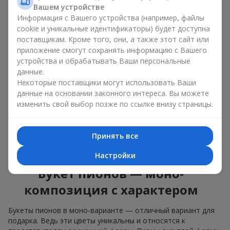
букет из пионов, то разные оттенки подходят для разных
Вашем устройстве
событий:
Информация с Вашего устройства (например, файлы
cookie и уникальные идентификаторы) будет доступна
мягкие розовые оттенки — идеально подойдут, как
цветы на день рождения;
поставщикам. Кроме того, они, а также этот сайт или
коралловые — романтический презент и цветы для
приложение смогут сохранять информацию с Вашего
вдохновения любимой женщине;
устройства и обрабатывать Ваши персональные
белые пионы — универсальное решение как для
данные.
личного выразительного подарка, так и для изящного
Некоторые поставщики могут использовать Ваши
варианта для корпоративных событий.
данные на основании законного интереса. Вы можете
изменить свой выбор позже по ссылке внизу страницы.
Выбирайте оригинальные дизайнерские букеты пионов или
классический элегантный букет из пионов. В нашем
цветочном салоне вы можете найти разнообразие живых
Принять все
цветов с доставкой, чтобы ваш подарок с изысканным
ароматом оказался незабываемым.
Настройки
Букет пионов — моно-
композиция с характером
Букеты пионов в моно-варианте — отличный вариант для
подарка. Ведь эти цветы уникальны и относятся к