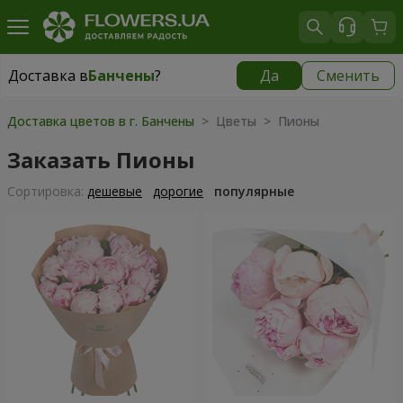
Доставка в
Банчены
?
Да
Сменить
Доставка в
Банчены
|
бесплатно
Доставка цветов в г. Банчены
> Цветы > Пионы
Заказать Пионы
Cортировка:
дешевые
дорогие
популярные