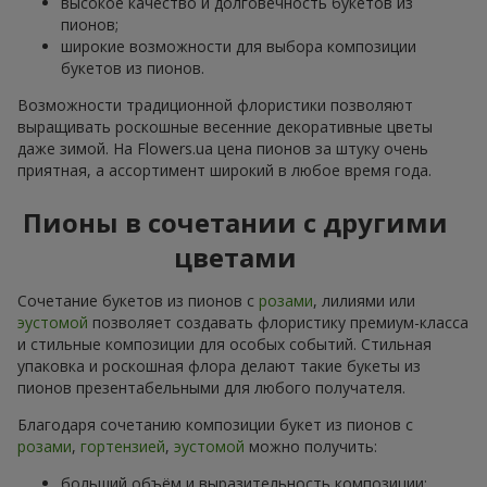
высокое качество и долговечность букетов из
пионов;
широкие возможности для выбора композиции
букетов из пионов.
Возможности традиционной флористики позволяют
выращивать роскошные весенние декоративные цветы
даже зимой. На Flowers.ua цена пионов за штуку очень
приятная, а ассортимент широкий в любое время года.
Пионы в сочетании с другими
цветами
Сочетание букетов из пионов с
розами
, лилиями или
эустомой
позволяет создавать флористику премиум-класса
и стильные композиции для особых событий. Стильная
упаковка и роскошная флора делают такие букеты из
пионов презентабельными для любого получателя.
Благодаря сочетанию композиции букет из пионов с
розами
,
гортензией
,
эустомой
можно получить:
больший объём и выразительность композиции;