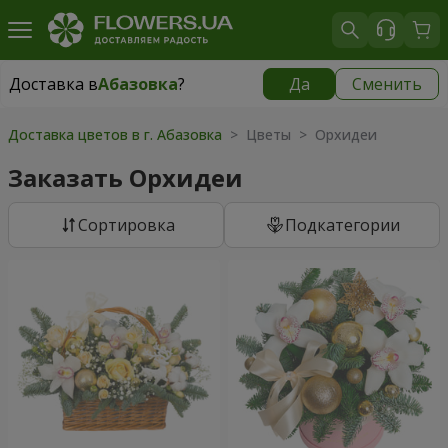
Доставка в
Абазовка
?
Да
Сменить
Доставка в
Абазовка
|
бесплатно
Доставка цветов в г. Абазовка
> Цветы > Орхидеи
Заказать Орхидеи
Cортировка
Подкатегории