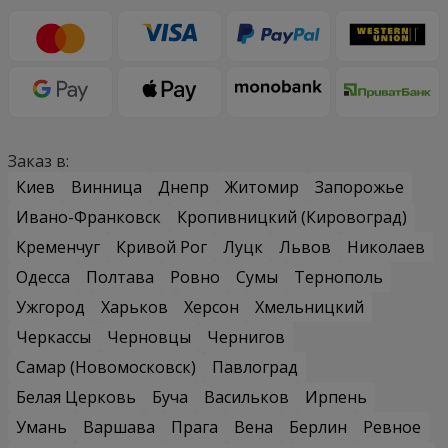
Заказ в:
Киев
Винница
Днепр
Житомир
Запорожье
Ивано-Франковск
Кропивницкий (Кировоград)
Кременчуг
Кривой Рог
Луцк
Львов
Николаев
Одесса
Полтава
Ровно
Сумы
Тернополь
Ужгород
Харьков
Херсон
Хмельницкий
Черкассы
Черновцы
Чернигов
Самар (Новомосковск)
Павлоград
Белая Церковь
Буча
Васильков
Ирпень
Умань
Варшава
Прага
Вена
Берлин
Ревное