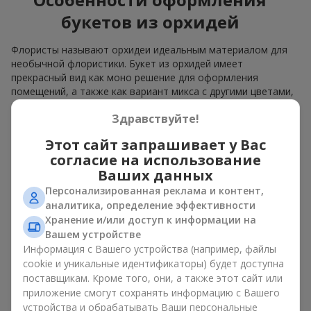
букетов из орхидей
Флористы называют орхидеи идеальным материалом для
необычной флористики. Букет из орхидей имеет
прекрасный вид как моно решение для оформления
помещений, а также как вариант микса с другими цветами,
который сохраняет свою выразительность в любом
Здравствуйте!
формате.
Этот сайт запрашивает у Вас
Благодаря своей структуре орхидея позволяет создавать
композиции в классическом, минималистичном или
согласие на использование
современном стиле. Букет из орхидей эффектно смотрится
Ваших данных
как в камерных, так и в масштабных работах, а её
Персонализированная реклама и контент,
роскошные соцветия легко становятся центральным
аналитика, определение эффективности
элементом композиции. В зависимости от оформления и
Хранение и/или доступ к информации на
сорта растений различается и цена на орхидеи. Учитывайте
Вашем устройстве
это, прежде чем заказать букет из орхидей.
Информация с Вашего устройства (например, файлы
cookie и уникальные идентификаторы) будет доступна
Кому дарят орхидеи?
поставщикам. Кроме того, они, а также этот сайт или
приложение смогут сохранять информацию с Вашего
Букет из орхидей универсален и может подойти любому. Их
устройства и обрабатывать Ваши персональные