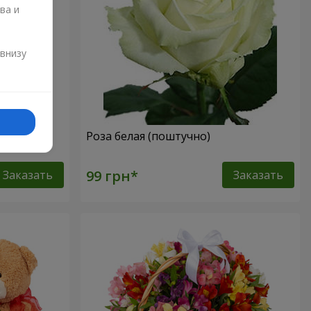
ва и
и
 внизу
Роза белая (поштучно)
Заказать
Заказать