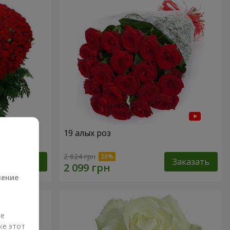
19 алых роз
а
2 624 грн
Заказать
Заказать
ление
ые
же этот