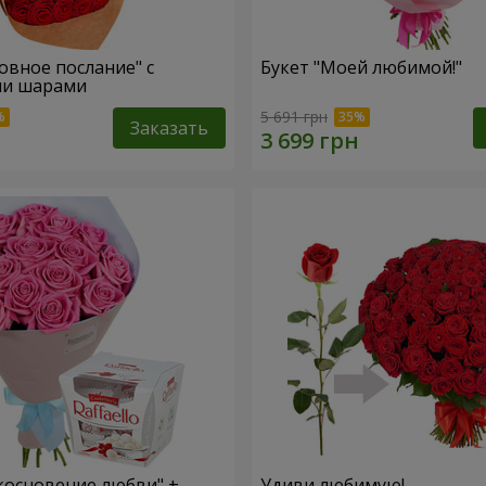
овное послание" с
Букет "Моей любимой!"
и шарами
5 691 грн
Заказать
косновение любви" +
Удиви любимую!