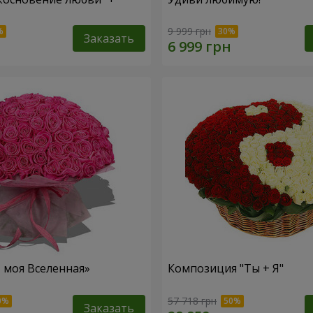
9 999 грн
Заказать
– моя Вселенная»
Композиция "Ты + Я"
57 718 грн
Заказать