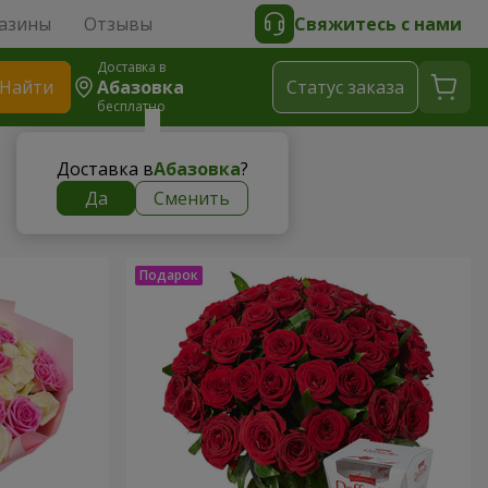
азины
Отзывы
Свяжитесь с нами
Доставка в
Найти
Абазовка
Cтатус заказа
бесплатно
Доставка в
Абазовка
?
Да
Сменить