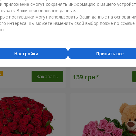
ли приложение смогут сохранять информацию с Вашего устройст
тывать Ваши персональные данные.
рые поставщики могут использовать Ваши данные на основани
ого интереса. Вы можете изменить свой выбор позже по ссылке
цы.
Настройки
Принять все
оз
Роза красная (поштучно)
Заказать