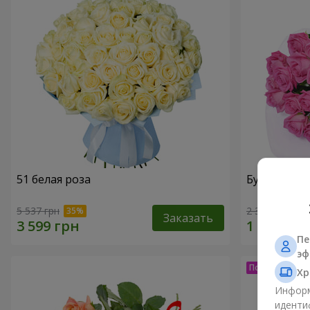
51 белая роза
Букет из ро
5 537 грн
2 374 грн
Заказать
Пе
эф
Хр
Информ
иденти