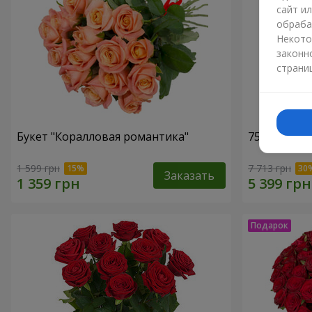
сайт и
обраба
Некото
законн
страни
Букет "Коралловая романтика"
75 белых р
1 599 грн
7 713 грн
Заказать