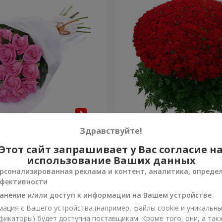
з "Быть с тобой"
1000 роз!
Здравствуйте!
Этот сайт запрашивает у Вас согласие н
120 832 грн
Заказать
использование Ваших данных
рсонализированная реклама и контент, аналитика, опреде
фективности
анение и/или доступ к информации на Вашем устройстве
ация с Вашего устройства (например, файлы cookie и уникальн
фикаторы) будет доступна поставщикам. Кроме того, они, а так