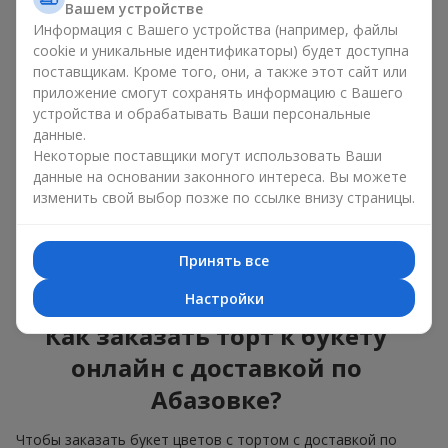
Вашем устройстве
красота и вкус в одном
Информация с Вашего устройства (например, файлы
подарке
cookie и уникальные идентификаторы) будет доступна
поставщикам. Кроме того, они, а также этот сайт или
приложение смогут сохранять информацию с Вашего
Торты с живыми цветами — это современное сочетание
флористики и гастрономической эстетики. Эксклюзивный
устройства и обрабатывать Ваши персональные
десерт в паре с
изысканным букетом
выглядит эффектно,
данные.
стильно и подчёркивает значимость события —
дня
Некоторые поставщики могут использовать Ваши
рождения
,
рождения ребёнка
или
корпоратива
.
данные на основании законного интереса. Вы можете
изменить свой выбор позже по ссылке внизу страницы.
В композиции букет цветов с тортом живые растения
задают эмоциональное настроение, а кондитерский декор
завершает сладкий праздничный акцент. Такой десерт с
Принять все
украшениями из любимых цветов отлично смотрится и на
праздничном столе, и на фотографиях.
Настройки
Как заказать торт к букету
онлайн с доставкой по
Абазовке?
Чтобы заказать букет цветов с тортом с доставкой по