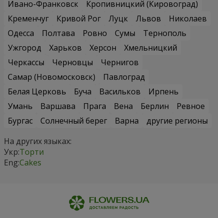
Ивано-Франковск
Кропивницкий (Кировоград)
Кременчуг
Кривой Рог
Луцк
Львов
Николаев
Одесса
Полтава
Ровно
Сумы
Тернополь
Ужгород
Харьков
Херсон
Хмельницкий
Черкассы
Черновцы
Чернигов
Самар (Новомосковск)
Павлоград
Белая Церковь
Буча
Васильков
Ирпень
Умань
Варшава
Прага
Вена
Берлин
Ревное
Бургас
Солнечный берег
Варна
другие регионы
На других языках:
Укр:
Торти
Eng:
Cakes