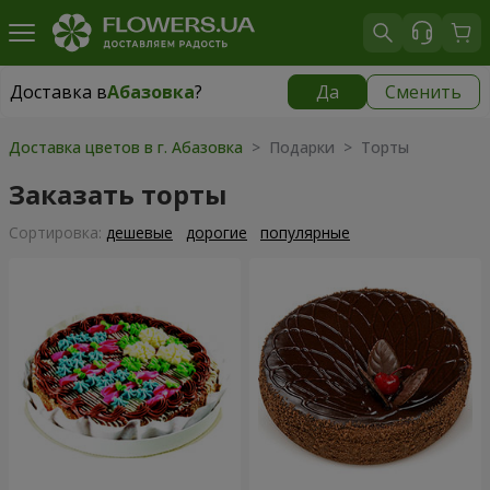
Доставка в
Абазовка
?
Да
Сменить
Доставка в
Абазовка
|
бесплатно
Доставка цветов в г. Абазовка
> Подарки > Торты
Заказать торты
Cортировка:
дешевые
дорогие
популярные