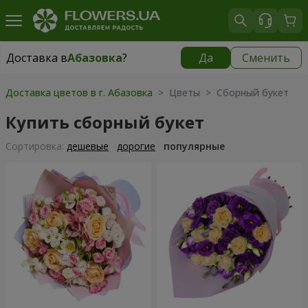
Доставка в
Абазовка
?
Да
Сменить
Доставка в
Абазовка
|
бесплатно
Доставка цветов в г. Абазовка
> Цветы > Сборный букет
Купить сборный букет
Cортировка:
дешевые
дорогие
популярные