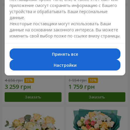
приложение смогут сохранять информацию с Вашего
устройства и обрабатывать Ваши персональные
данные.
Некоторые поставщики могут использовать Ваши
данные на основании законного интереса. Вы можете
изменить свой выбор позже по ссылке внизу страницы.
Принять все
Настройки
Цветы в коробке "Барокко"
Букет "Розовый вкус
ванили"
4 656 грн
1 954 грн
Заказать
Заказать