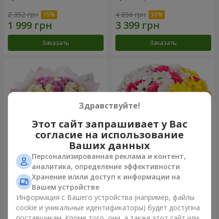
2 352 грн
4 856 грн
Заказать
Заказать
Здравствуйте!
Этот сайт запрашивает у Вас
согласие на использование
Ваших данных
Персонализированная реклама и контент,
Букет "Дежавю"
Цветы в коробке "Мое
аналитика, определение эффективности
сердце"
Хранение и/или доступ к информации на
3 058 грн
1 364 грн
Вашем устройстве
Информация с Вашего устройства (например, файлы
cookie и уникальные идентификаторы) будет доступна
Заказать
Заказать
поставщикам. Кроме того, они, а также этот сайт или