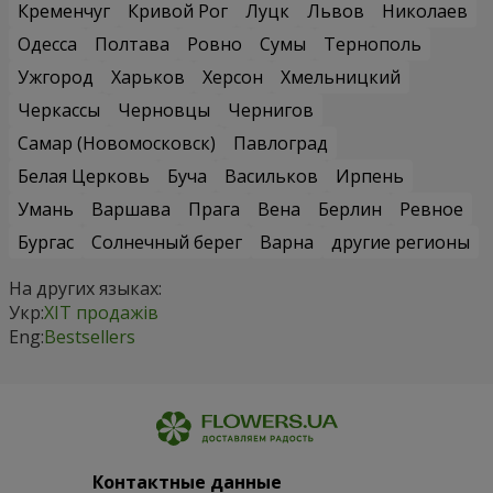
Кременчуг
Кривой Рог
Луцк
Львов
Николаев
Одесса
Полтава
Ровно
Сумы
Тернополь
Ужгород
Харьков
Херсон
Хмельницкий
Черкассы
Черновцы
Чернигов
Самар (Новомосковск)
Павлоград
Белая Церковь
Буча
Васильков
Ирпень
Умань
Варшава
Прага
Вена
Берлин
Ревное
Бургас
Солнечный берег
Варна
другие регионы
На других языках:
Укр:
ХІТ продажів
Eng:
Bestsellers
Контактные данные