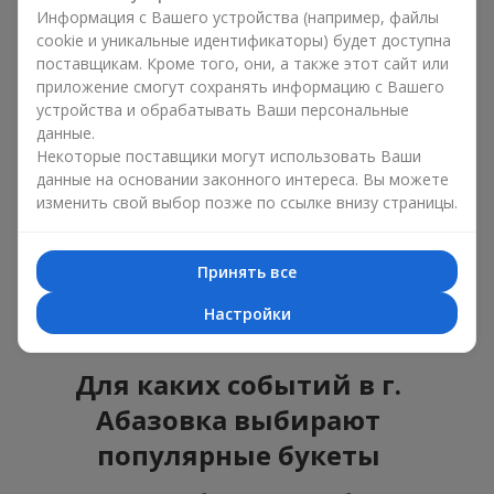
ошибиться с выбором, идеальный вариант —
Информация с Вашего устройства (например, файлы
универсальный букет. Это композиции, которые
cookie и уникальные идентификаторы) будет доступна
подходят для любого возраста и пола, а их состав
поставщикам. Кроме того, они, а также этот сайт или
можно адаптировать под любое мероприятие.
приложение смогут сохранять информацию с Вашего
Массовые цветочные предпочтения. Пионы,
устройства и обрабатывать Ваши персональные
тюльпаны, ромашки — это популярные букеты,
данные.
которые остаются привлекательными для
Некоторые поставщики могут использовать Ваши
покупателей. Они не только прекрасно выглядят, но и
данные на основании законного интереса. Вы можете
отражают атмосферу свежести и природной красоты.
изменить свой выбор позже по ссылке внизу страницы.
Популярные цветы для букетов часто меняются в
зависимости от времени года, но эти классические
композиции всегда остаются в списке самых
Принять все
востребованных. Если вы хотите быть уверенными в своём
выборе, смело обращайтесь к этим проверенным временем
Настройки
цветам.
Для каких событий в г.
Абазовка выбирают
популярные букеты