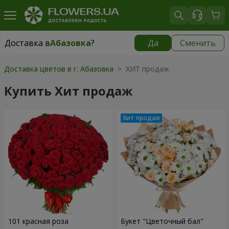
Доставка в
Абазовка
?
Да
Сменить
Доставка в
Абазовка
|
бесплатно
Доставка цветов в г. Абазовка
> ХИТ продаж
Купить Хит продаж
101 красная роза
Букет "Цветочный бал"