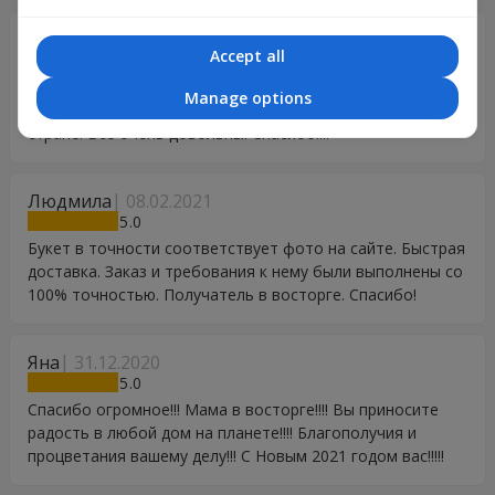
Анастасия
23.02.2021
Accept all
5
Все просто отлично!!! Быстро и красиво! Уровень сервиса
Manage options
очень высокий! Заказывала подарок, находясь в другой
стране. Все очень довольны! Спасибо!!!!
Людмила
08.02.2021
5
Букет в точности соответствует фото на сайте. Быстрая
доставка. Заказ и требования к нему были выполнены со
100% точностью. Получатель в восторге. Спасибо!
Яна
31.12.2020
5
Спасибо огромное!!! Мама в восторге!!!! Вы приносите
радость в любой дом на планете!!!! Благополучия и
процветания вашему делу!!! С Новым 2021 годом вас!!!!!