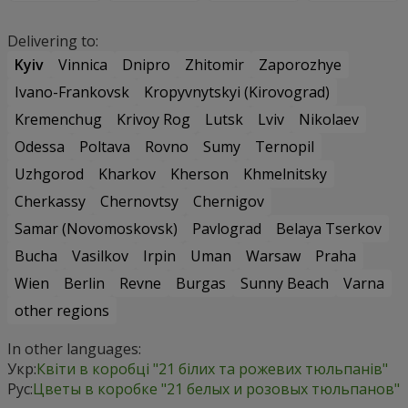
Delivering to:
Kyiv
Vinnica
Dnipro
Zhitomir
Zaporozhye
Ivano-Frankovsk
Kropyvnytskyi (Kirovograd)
Kremenchug
Krivoy Rog
Lutsk
Lviv
Nikolaev
Odessa
Poltava
Rovno
Sumy
Ternopil
Uzhgorod
Kharkov
Kherson
Khmelnitsky
Cherkassy
Chernovtsy
Chernigov
Samar (Novomoskovsk)
Pavlograd
Belaya Tserkov
Bucha
Vasilkov
Irpin
Uman
Warsaw
Praha
Wien
Berlin
Revne
Burgas
Sunny Beach
Varna
other regions
In other languages:
Укр:
Квіти в коробці "21 білих та рожевих тюльпанів"
Рус:
Цветы в коробке "21 белых и розовых тюльпанов"