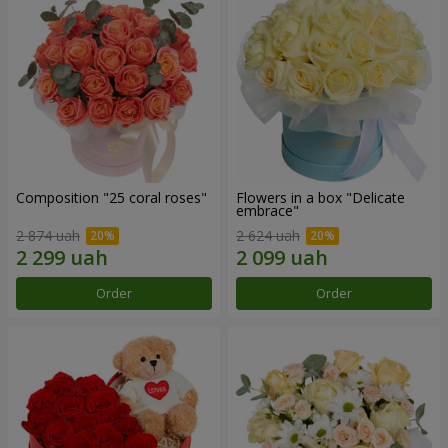
Composition "25 coral roses"
Flowers in a box "Delicate
embrace"
2 874 uah
2 624 uah
Order
Order