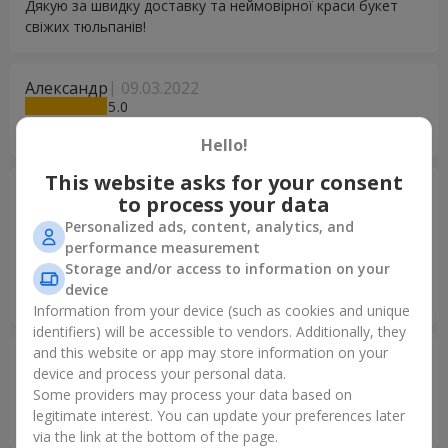
Дякую за швидку доставку та неймовірної краси букет
свіжих тюльпанів!
Александр
09.03.2022
5
Благодарю! Жена довольна!
Hello!
This website asks for your consent
Лола
17.04.2021
to process your data
5
Personalized ads, content, analytics, and
Очень большую радость вы доставили мне как заказчику
performance measurement
и получателю тоже.очень красивые цветы,свежие и
Storage and/or access to information on your
пахнут.спасибо что с вашей помощью можна радовать
device
людей
Information from your device (such as cookies and unique
identifiers) will be accessible to vendors. Additionally, they
and this website or app may store information on your
Анна
06.03.2021
device and process your personal data.
5
Some providers may process your data based on
Дуже дякую сервісу за своєчасну доставку і прекрасний
legitimate interest. You can update your preferences later
свіжий букет!
via the link at the bottom of the page.