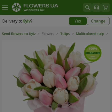
Delivery to
Kyiv
?
Yes
Change
Delivery to
Kyiv
|
free
Send flowers to Kyiv
> Flowers >
Tulips
>
Multicolored tulip
> Fl