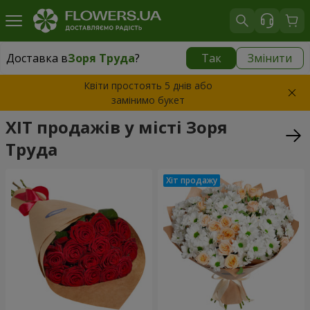
Доставка в
Зоря Труда
?
Так
Змінити
Доставка в
Зоря Труда
|
безкоштовно
Квіти простоять 5 днів або
замінимо букет
ХІТ продажів у місті Зоря
Труда