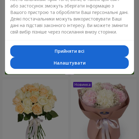
або застосунок зможуть зберігати інформацію з
Вашого пристрою та обробляти Ваші персональні дані.
Деякі постачальники можуть використовувати Ваші
дані на підставі законного інтересу. Ви можете змінити
свій вибір пізніше через посилання внизу сторінки.
Букет "Blue ball"
Букет "Бенефіс"
Прийняти всі
3 656 грн
5 998 грн
Налаштувати
Замовити
Замовити