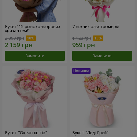
Букет"15 різнокольорових
7 ніжних альстромерій
хризантем!"
2 399 грн
1 128 грн
Замовити
Замовити
Букет "Океан квітів"
Букет "Леді Грей"