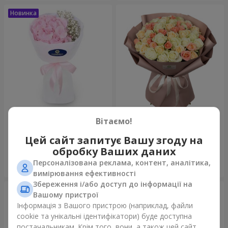
Букет "Пастила"
Букет "Ніжний відтінок"
Вітаємо!
1 175 грн
4 427 грн
Цей сайт запитує Вашу згоду на
обробку Ваших даних
Персоналізована реклама, контент, аналітика,
Замовити
Замовити
вимірювання ефективності
Збереження і/або доступ до інформації на
Вашому пристрої
Інформація з Вашого пристрою (наприклад, файли
cookie та унікальні ідентифікатори) буде доступна
постачальникам. Крім того, вони, а також цей сайт