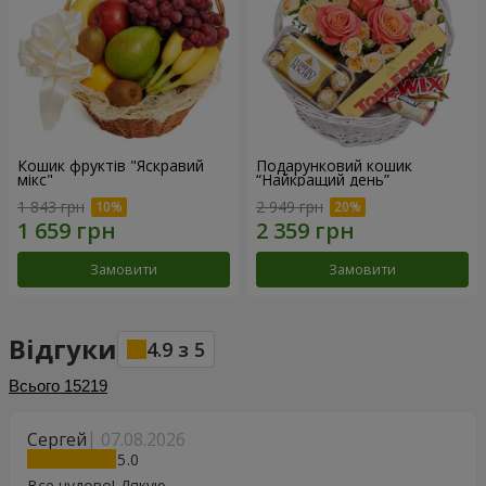
Кошик фруктів "Яскравий
Подарунковий кошик
мікс"
“Найкращий день”
1 843 грн
2 949 грн
Замовити
Замовити
Відгуки
4.9
з
5
Всього
15219
Сергей
07.08.2026
5
Все чудово! Дякую