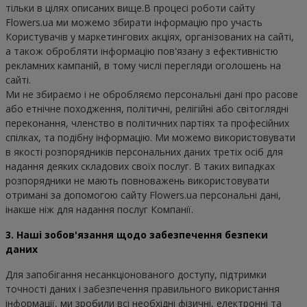
тільки в цілях описаних вище.В процесі роботи сайту 
Flowers.ua ми можемо збирати інформацію про участь 
Користувачів у маркетингових акціях, організованих на cайті, 
а також обробляти інформацію пов'язану з ефективністю 
рекламних кампаній, в тому числі перегляди оголошень на 
сайті.

Ми не збираємо і не обробляємо персональні дані про расове 
або етнічне походження, політичні, релігійні або світоглядні 
переконання, членство в політичних партіях та професійних 
спілках, та подібну інформацію. Ми можемо використовувати 
в якості розпорядників персональних даних третіх осіб для 
надання деяких складових своїх послуг. В таких випадках 
розпорядники не мають повноважень використовувати 
отримані за допомогою сайту Flowers.ua персональні дані, 
інакше ніж для надання послуг Компанії.
3. Наші зобов'язання щодо забезпечення безпеки
даних
Для запобігання несанкціонованого доступу, підтримки 
точності даних і забезпечення правильного використання 
інформації, ми зробили всі необхідні фізичні, електронні та 