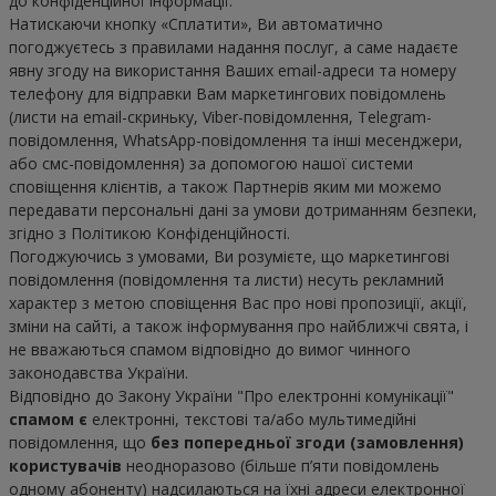
до конфіденційної інформації.

Натискаючи кнопку «Сплатити», Ви автоматично 
погоджуєтесь з правилами надання послуг, а саме надаєте 
явну згоду на використання Ваших email-адреси та номеру 
телефону для відправки Вам маркетингових повідомлень 
(листи на email-скриньку, Viber-повідомлення, Telegram-
повідомлення, WhatsApp-повідомлення та інші месенджери, 
або смс-повідомлення) за допомогою нашої системи 
сповіщення клієнтів, а також Партнерів яким ми можемо 
передавати персональні дані за умови дотриманням безпеки, 
згідно з Політикою Конфіденційності.

Погоджуючись з умовами, Ви розумієте, що маркетингові 
повідомлення (повідомлення та листи) несуть рекламний 
характер з метою сповіщення Вас про нові пропозиції, акції, 
зміни на сайті, а також інформування про найближчі свята, і 
не вважаються спамом відповідно до вимог чинного 
законодавства України.

Відповідно до Закону України "Про електронні комунікації" 
спамом є
 електронні, текстові та/або мультимедійні 
повідомлення, що 
без попередньої згоди (замовлення) 
користувачів
 неодноразово (більше п’яти повідомлень 
одному абоненту) надсилаються на їхні адреси електронної 