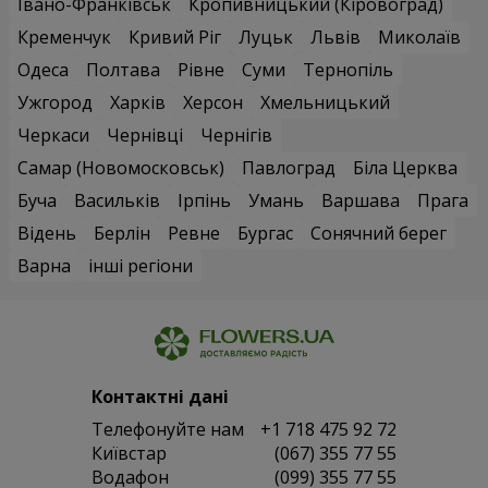
Івано-Франківськ
Кропивницький (Кіровоград)
Кременчук
Кривий Ріг
Луцьк
Львів
Миколаїв
Одеса
Полтава
Рівне
Суми
Тернопіль
Ужгород
Харків
Херсон
Хмельницький
Черкаси
Чернівці
Чернігів
Самар (Новомосковськ)
Павлоград
Біла Церква
Буча
Васильків
Ірпінь
Умань
Варшава
Прага
Відень
Берлін
Ревне
Бургас
Сонячний берег
Варна
інші регіони
Контактні дані
Телефонуйте нам
+1 718 475 92 72
Київстар
(067) 355 77 55
Водафон
(099) 355 77 55