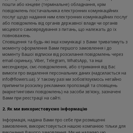
пошти або кінцеве (термінальне) обладнання, крім 
повідомлень постачальника електронних комунікаційних 
послуг щодо надання ним електронних комунікаційних послуг 
або повідомлень від органів державної влади чи органів 
місцевого самоврядування з питань, що належать до їх 
повноважень.

Сповіщення та будь-які інші комунікації з Вами триватимуть з 
моменту оформлення Вами першого замовлення і до 
моменту Вашої відписки від розсилання повідомлень через 
email-скриньку, Viber, Telegram, WhatsApp, та інші 
месенджери, смс-повідомлення, або отримання від Вас 
вимоги про видалення персональних даних (надсилається на 
info@flowers.ua). У такому разі ми зобов’язуємось негайно 
припинити розсилку рекламних пропозицій та сповіщень 
(маркетингових повідомлень) на засоби зв'язку, зазначені 
Вами при реєстрації на сайті.
2. Як ми використовуємо інформацію
Інформація, надана Вами про себе при розміщенні 
замовлення, використовується нашою компанією тільки для 
виконання Вашого замовлення. Ми не надаємо цю 