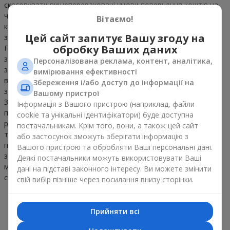
скасовувати вищеперераховані умови повернення коштів на 
час проведення відповідних акцій, про що зазначається в 
Вітаємо!
конкретних умовах акції та/або під час оформлення 
Цей сайт запитує Вашу згоду на
замовлення на веб-сайті.

обробку Ваших даних
Повернення коштів за доставлене замовлення не 
здійснюється. У випадку наявності у Вас обґрунтованих 
Персоналізована реклама, контент, аналітика,
зауважень відносно якості букета, Компанія в якості 
вимірювання ефективності
вибачень надасть Вам подарунок (за своїм вибором) або 
Збереження і/або доступ до інформації на
здійснить доставку букету-вибачення.

Вашому пристрої
Зауваження щодо Вашого замовлення приймаються 
Інформація з Вашого пристрою (наприклад, файли
протягом 24 годин з моменту доставки замовлення і будуть 
cookie та унікальні ідентифікатори) буде доступна
розглянуті в максимально короткі терміни.У зв’язку з тим, що 
постачальникам. Крім того, вони, а також цей сайт
товар (квіти, цукерки, фрукти) є товаром, що швидко 
або застосунок зможуть зберігати інформацію з
псується, Компанія залишає за собою право змінити склад та 
Вашого пристрою та обробляти Ваші персональні дані.
зовнішній вигляд товару (композиції) на 20-25%, з 
Деякі постачальники можуть використовувати Ваші
максимальним збереженням загального вигляду та вартості 
дані на підставі законного інтересу. Ви можете змінити
складових.
свій вибір пізніше через посилання внизу сторінки.
Щойно доставили
Прийняти всі