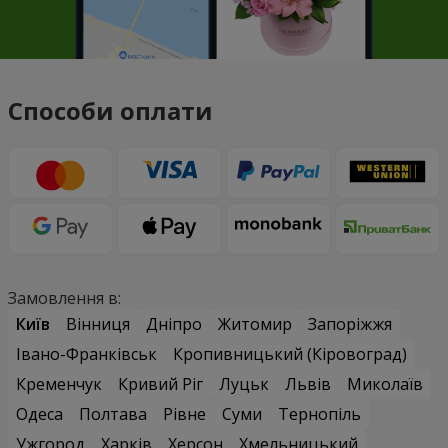
Способи оплати
Замовлення в:
Київ
Вінниця
Дніпро
Житомир
Запоріжжя
Івано-Франківськ
Кропивницький (Кіровоград)
Кременчук
Кривий Ріг
Луцьк
Львів
Миколаїв
Одеса
Полтава
Рівне
Суми
Тернопіль
Ужгород
Харків
Херсон
Хмельницький