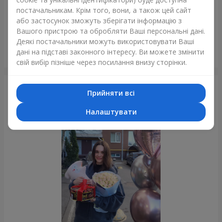
постачальникам. Крім того, вони, а також цей сайт
або застосунок зможуть зберігати інформацію з
Вашого пристрою та обробляти Ваші персональні дані.
Деякі постачальники можуть використовувати Ваші
Букет "Pink Cloud"
дані на підставі законного інтересу. Ви можете змінити
Дніпро
свій вибір пізніше через посилання внизу сторінки.
Фотогалерея
Прийняти всі
Налаштувати