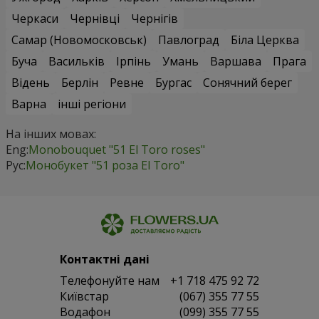
Черкаси
Чернівці
Чернігів
Самар (Новомосковськ)
Павлоград
Біла Церква
Буча
Васильків
Ірпінь
Умань
Варшава
Прага
Відень
Берлін
Ревне
Бургас
Сонячний берег
Варна
інші регіони
На інших мовах:
Eng:
Monobouquet "51 El Toro roses"
Рус:
Монобукет "51 роза El Toro"
Контактні дані
Телефонуйте нам
+1 718 475 92 72
Київстар
(067) 355 77 55
Водафон
(099) 355 77 55