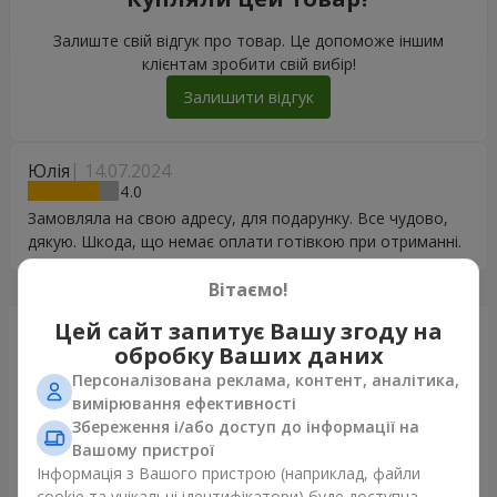
Залиште свій відгук про товар. Це допоможе іншим
клієнтам зробити свій вибір!
Залишити відгук
Юлія
14.07.2024
4
Замовляла на свою адресу, для подарунку. Все чудово,
дякую. Шкода, що немає оплати готівкою при отриманні.
Вітаємо!
Цей сайт запитує Вашу згоду на
Щойно доставили
обробку Ваших даних
Персоналізована реклама, контент, аналітика,
вимірювання ефективності
Збереження і/або доступ до інформації на
Вашому пристрої
Інформація з Вашого пристрою (наприклад, файли
cookie та унікальні ідентифікатори) буде доступна