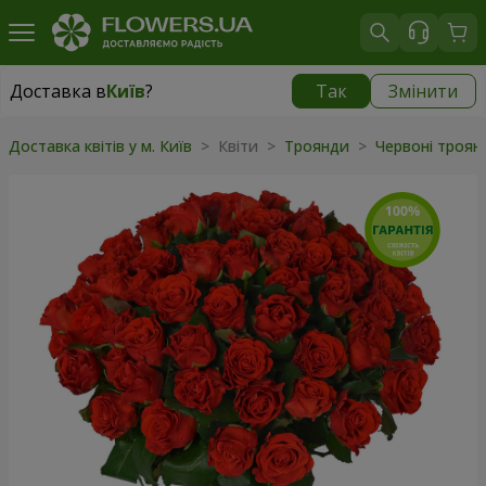
Доставка в
Київ
?
Так
Змінити
Доставка в
Київ
|
безкоштовно
Доставка квітів у м. Київ
> Квіти >
Троянди
>
Червоні троя