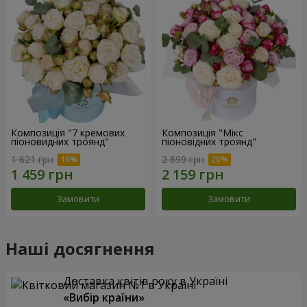
Композиція "7 кремових
Композиція "Мікс
піоновидних троянд"
піоновідних троянд"
1 621 грн
2 699 грн
Замовити
Замовити
Наші досягнення
Доставка квітів року в Україні
«Вибір країни»