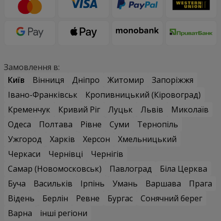
Замовлення в:
Київ
Вінниця
Дніпро
Житомир
Запоріжжя
Івано-Франківськ
Кропивницький (Кіровоград)
Кременчук
Кривий Ріг
Луцьк
Львів
Миколаїв
Одеса
Полтава
Рівне
Суми
Тернопіль
Ужгород
Харків
Херсон
Хмельницький
Черкаси
Чернівці
Чернігів
Самар (Новомосковськ)
Павлоград
Біла Церква
Буча
Васильків
Ірпінь
Умань
Варшава
Прага
Відень
Берлін
Ревне
Бургас
Сонячний берег
Варна
інші регіони