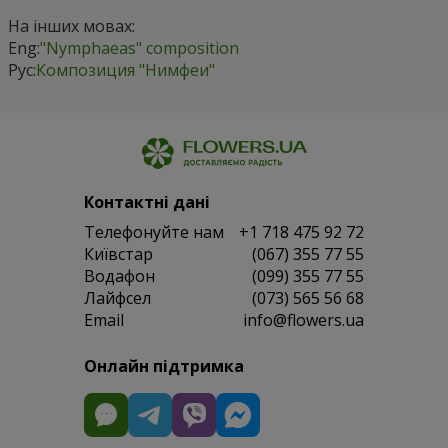
На інших мовах:
Eng:
"Nymphaeas" composition
Рус:
Композиция "Нимфеи"
Контактні дані
Телефонуйте нам
+1 718 475 92 72
Київстар
(067) 355 77 55
Водафон
(099) 355 77 55
Лайфсел
(073) 565 56 68
Email
info@flowers.ua
Онлайн підтримка