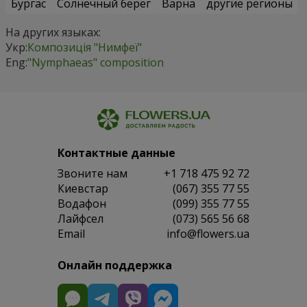
Бургас
Солнечный берег
Варна
другие регионы
На других языках:
Укр:
Композиція "Нимфеї"
Eng:
"Nymphaeas" composition
Контактные данные
Звоните нам
+1 718 475 92 72
Киевстар
(067) 355 77 55
Водафон
(099) 355 77 55
Лайфсел
(073) 565 56 68
Email
info@flowers.ua
Онлайн поддержка