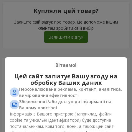
Купляли цей товар?
Залиште свій відгук про товар. Це допоможе іншим
клієнтам зробити свій вибір!
Залишити відгук
Вітаємо!
Щойно доставили
Цей сайт запитує Вашу згоду на
обробку Ваших даних
Персоналізована реклама, контент, аналітика,
вимірювання ефективності
Збереження і/або доступ до інформації на
Вашому пристрої
Інформація з Вашого пристрою (наприклад, файли
cookie та унікальні ідентифікатори) буде доступна
постачальникам. Крім того, вони, а також цей сайт