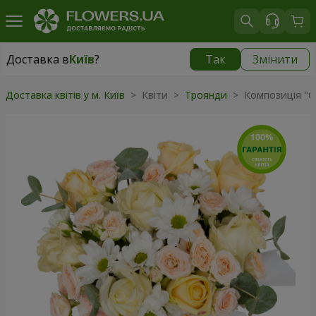
Доставка в
Київ
?
Так
Змінити
Доставка в
Київ
|
безкоштовно
Доставка квітів у м. Київ
> Квіти >
Троянди
> Композиція "Ch