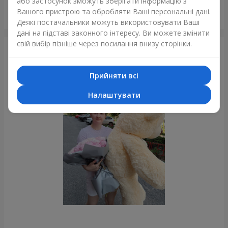
або застосунок зможуть зберігати інформацію з
Вашого пристрою та обробляти Ваші персональні дані.
5 червоних троянд
Деякі постачальники можуть використовувати Ваші
Кременчук
дані на підставі законного інтересу. Ви можете змінити
свій вибір пізніше через посилання внизу сторінки.
Фотогалерея
Прийняти всі
Налаштувати