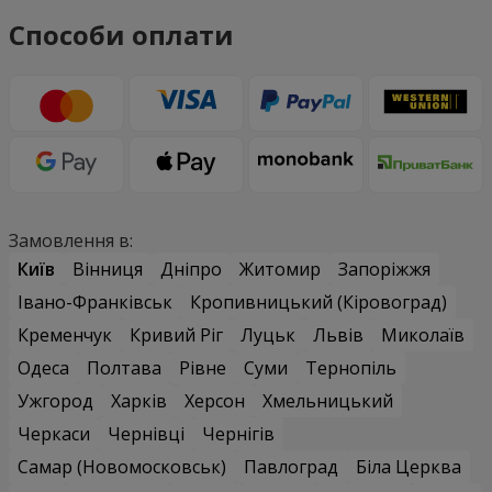
Способи оплати
Замовлення в:
Київ
Вінниця
Дніпро
Житомир
Запоріжжя
Івано-Франківськ
Кропивницький (Кіровоград)
Кременчук
Кривий Ріг
Луцьк
Львів
Миколаїв
Одеса
Полтава
Рівне
Суми
Тернопіль
Ужгород
Харків
Херсон
Хмельницький
Черкаси
Чернівці
Чернігів
Самар (Новомосковськ)
Павлоград
Біла Церква