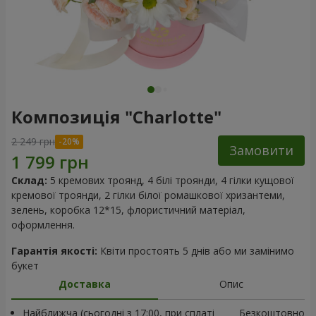
Композиція "Charlotte"
2 249 грн
Замовити
Склад:
5 кремових троянд, 4 білі троянди, 4 гілки кущової
кремової троянди, 2 гілки білої ромашкової хризантеми,
зелень, коробка 12*15, флористичний матеріал,
оформлення.
Гарантія якості:
Квіти простоять 5 днів або ми замінимо
букет
Доставка
Опис
Найближча (сьогодні з 17:00, при сплаті
Безкоштовно