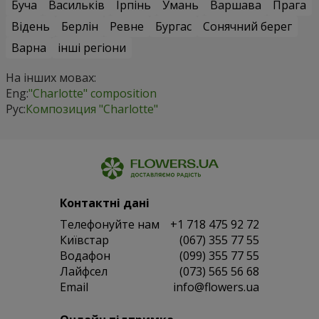
Буча
Васильків
Ірпінь
Умань
Варшава
Прага
Відень
Берлін
Ревне
Бургас
Сонячний берег
Варна
інші регіони
На інших мовах:
Eng:
"Charlotte" composition
Рус:
Композиция "Charlotte"
Контактні дані
Телефонуйте нам
+1 718 475 92 72
Київстар
(067) 355 77 55
Водафон
(099) 355 77 55
Лайфсел
(073) 565 56 68
Email
info@flowers.ua