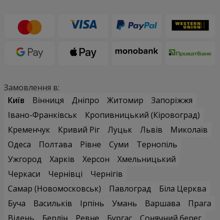
Замовлення в:
Київ
Вінниця
Дніпро
Житомир
Запоріжжя
Івано-Франківськ
Кропивницький (Кіровоград)
Кременчук
Кривий Ріг
Луцьк
Львів
Миколаїв
Одеса
Полтава
Рівне
Суми
Тернопіль
Ужгород
Харків
Херсон
Хмельницький
Черкаси
Чернівці
Чернігів
Самар (Новомосковськ)
Павлоград
Біла Церква
Буча
Васильків
Ірпінь
Умань
Варшава
Прага
Відень
Берлін
Ревне
Бургас
Сонячний берег