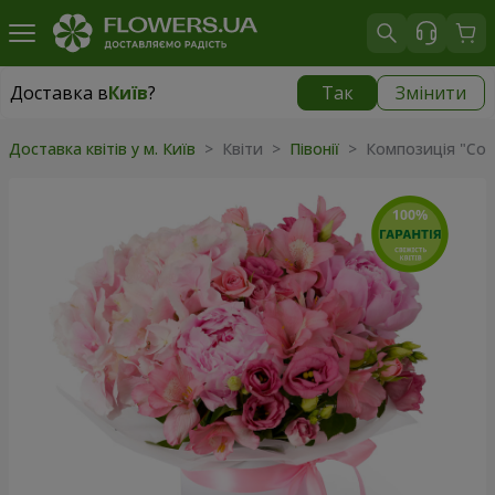
Доставка в
Київ
?
Так
Змінити
Доставка в
Київ
|
безкоштовно
Доставка квітів у м. Київ
> Квіти >
Півонії
> Композиція "Сол