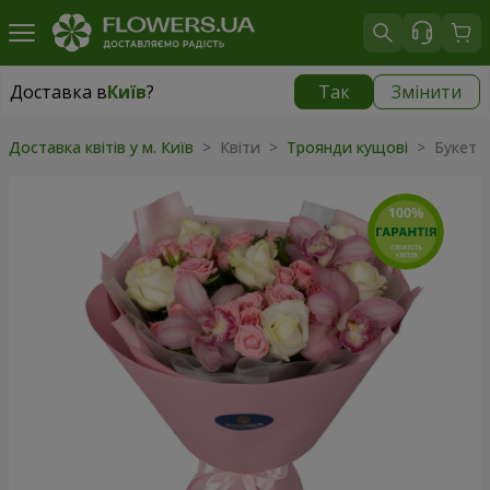
Доставка в
Київ
?
Так
Змінити
Доставка в
Київ
|
безкоштовно
Доставка квітів у м. Київ
> Квіти >
Троянди кущові
> Букет "