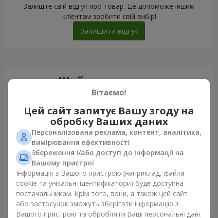
Залиште свій відгук про товар. Це допоможе іншим
клієнтам зробити свій вибір!
Залишити відгук
Щойно доставили
Вітаємо!
Цей сайт запитує Вашу згоду на
обробку Ваших даних
Персоналізована реклама, контент, аналітика,
вимірювання ефективності
Збереження і/або доступ до інформації на
Вашому пристрої
Інформація з Вашого пристрою (наприклад, файли
cookie та унікальні ідентифікатори) буде доступна
постачальникам. Крім того, вони, а також цей сайт
Букет "Сафо"
або застосунок зможуть зберігати інформацію з
Київ
Вашого пристрою та обробляти Ваші персональні дані.