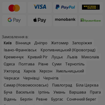
Замовлення в:
Київ
Вінниця
Дніпро
Житомир
Запоріжжя
Івано-Франківськ
Кропивницький (Кіровоград)
Кременчук
Кривий Ріг
Луцьк
Львів
Миколаїв
Одеса
Полтава
Рівне
Суми
Тернопіль
Ужгород
Харків
Херсон
Хмельницький
Черкаси
Чернівці
Чернігів
Самар (Новомосковськ)
Павлоград
Біла Церква
Буча
Васильків
Ірпінь
Умань
Варшава
Прага
Відень
Берлін
Ревне
Бургас
Сонячний берег