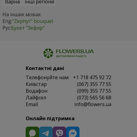
Варна
інші регіони
На інших мовах:
Eng:
"Zephyr" bouquet
Рус:
Букет "Зефир"
Контактні дані
Телефонуйте нам
+1 718 475 92 72
Київстар
(067) 355 77 55
Водафон
(099) 355 77 55
Лайфсел
(073) 565 56 68
Email
info@flowers.ua
Онлайн підтримка