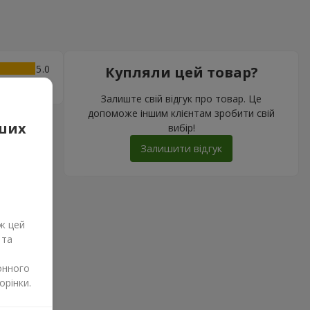
5
Купляли цей товар?
Залиште свій відгук про товар. Це
допоможе іншим клієнтам зробити свій
аших
вибір!
Залишити відгук
ж цей
 та
онного
орінки.