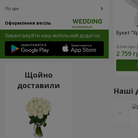
По ціні
Оформлення весіль
Букет "Х
Завантажуйте наш мобільний додаток
3 941 грн
Щойно
доставили
Наші 