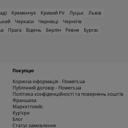
ад)
Кременчук
Кривий Ріг
Луцьк
Львів
ький
Черкаси
Чернівці
Чернігів
ва
Прага
Відень
Берлін
Ревне
Бургас
Покупцю
Корисна інформація - Flowers.ua
Публічний договір - Flowers.ua
Політика конфіденційності та повернень коштів
Франшиза
Маркетплейс
Курʼєри
Блог
Статус замовлення