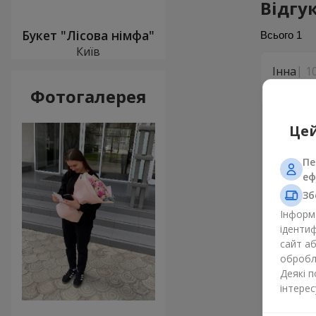
Відгу
Букет "Лісова німфа"
Всього
1
Київ
Інна
1
Все чудо
Фотогалерея
Цей
Пе
еф
Зб
Інформа
ідентиф
сайт а
обробля
Деякі 
інтерес