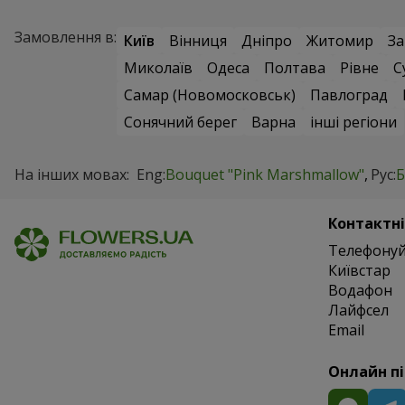
Замовлення в:
Київ
Вінниця
Дніпро
Житомир
За
Миколаїв
Одеса
Полтава
Рівне
С
Самар (Новомосковськ)
Павлоград
Сонячний берег
Варна
інші регіони
На інших мовах:
Eng:
Bouquet "Pink Marshmallow"
Рус:
Б
Контактні
Телефонуй
Київстар
Водафон
Лайфсел
Email
Онлайн п