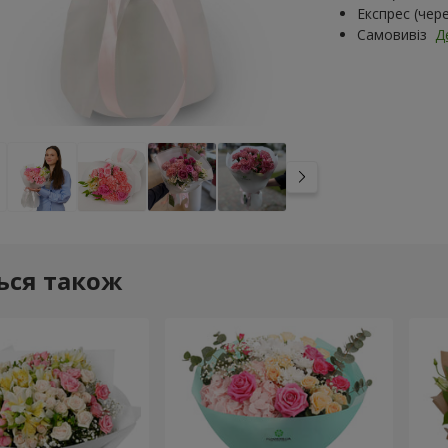
Експрес (чер
Самовивіз
Д
ься також