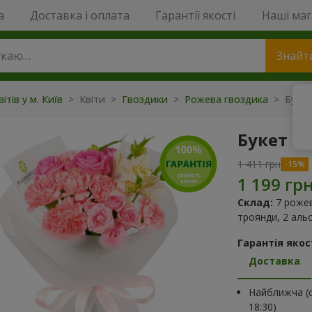
a
Доставка і оплата
Гарантії якості
Наші ма
Знайт
ітів у м. Київ
> Квіти >
Гвоздики
>
Рожева гвоздика
> Букет
Букет "
1 411 грн
Склад:
7 рожев
троянди, 2 аль
Гарантія якост
Доставка
Найближча (с
18:30)