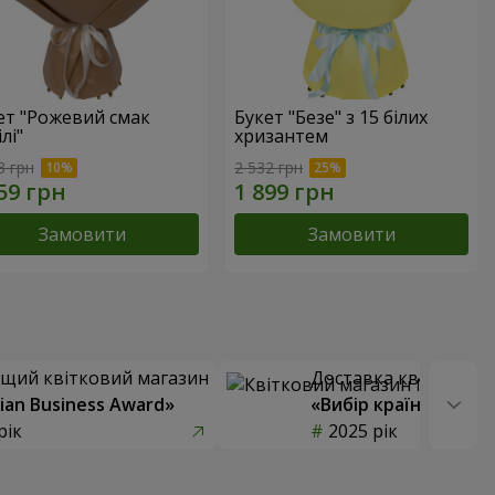
ет "Рожевий смак
Букет "Безе" з 15 білих
лі"
хризантем
3 грн
2 532 грн
Замовити
Замовити
щий квітковий магазин
Доставка квітів року
ian Business Award»
«Вибір країни»
рік
2025 рік