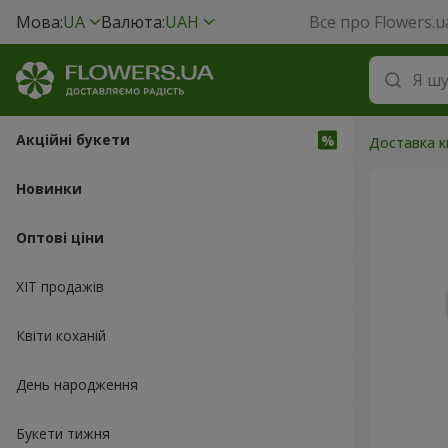
Мова:
UA
Валюта:
UAH
Все про Flowers.u
Акційні букети
Доставка кв
Новинки
Оптові ціни
ХІТ продажів
Квіти коханій
День народження
Букети тижня