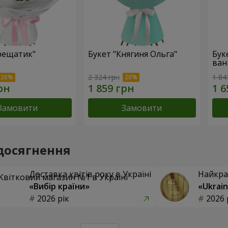
рещатик"
Букет "Княгиня Ольга"
Бук
вані
2 324 грн
1 84
Замовити
Замовити
досягнення
Доставка квітів року в Україні
Найкра
«Вибір країни»
«Ukrain
2026 рік
2026 