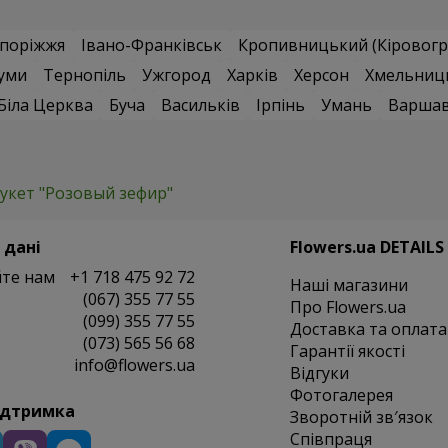
поріжжя
Івано-Франківськ
Кропивницький (Кіровогр
уми
Тернопіль
Ужгород
Харків
Херсон
Хмельниц
Біла Церква
Буча
Васильків
Ірпінь
Умань
Варша
укет "Розовый зефир"
 дані
Flowers.ua DETAILS
те нам
+1 718 475 92 72
Наші магазини
(067) 355 77 55
Про Flowers.ua
(099) 355 77 55
Доставка та оплата
(073) 565 56 68
Гарантії якості
info@flowers.ua
Відгуки
Фотогалерея
ідтримка
Зворотній зв′язок
Співпраця