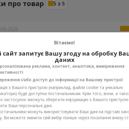
ки про товар
5
з
5
0.05.2026
во! Дякую!
Вітаємо!
 сайт запитує Вашу згоду на обробку В
даних
рсоналізована реклама, контент, аналітика, вимірювання
ективності
ереження і/або доступ до інформації на Вашому пристрої
ція з Вашого пристрою (наприклад, файли cookie та унікальні
ікатори) буде доступна постачальникам. Крім того, вони, а тако
бо застосунок зможуть зберігати інформацію з Вашого пристрою
ти Ваші персональні дані.
постачальники можуть використовувати Ваші дані на підставі зак
у. Ви можете змінити свій вибір пізніше через посилання внизу ст