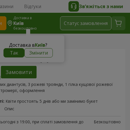
газини
Відгуки
Зв’яжіться з нами
Доставка в
и
Київ
Статус замовлення
безкоштовно
 "Рожевий зефір"
Доставка в
Київ
?
Так
Змінити
Рожевий зефір"
Замовити
их диантусів, 3 рожеві троянди, 1 гілка кущової рожевої
стромерії, оформлення
і:
Квіти простоять 5 днів або ми замінимо букет
Опис
ьогодні з 19:00, при сплаті замовлення до
Безкоштовно