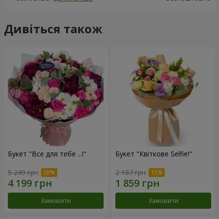
Дивіться також
Букет "Все для тебе ...!"
Букет "Квіткове Selfie!"
5 249 грн
2 187 грн
Замовити
Замовити