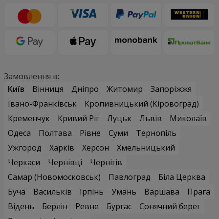
Замовлення в:
Київ
Вінниця
Дніпро
Житомир
Запоріжжя
Івано-Франківськ
Кропивницький (Кіровоград)
Кременчук
Кривий Ріг
Луцьк
Львів
Миколаїв
Одеса
Полтава
Рівне
Суми
Тернопіль
Ужгород
Харків
Херсон
Хмельницький
Черкаси
Чернівці
Чернігів
Самар (Новомосковськ)
Павлоград
Біла Церква
Буча
Васильків
Ірпінь
Умань
Варшава
Прага
Відень
Берлін
Ревне
Бургас
Сонячний берег