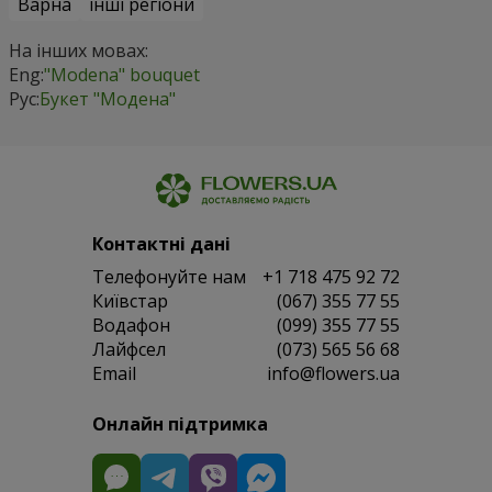
Варна
інші регіони
На інших мовах:
Eng:
"Modena" bouquet
Рус:
Букет "Модена"
Контактні дані
Телефонуйте нам
+1 718 475 92 72
Київстар
(067) 355 77 55
Водафон
(099) 355 77 55
Лайфсел
(073) 565 56 68
Email
info@flowers.ua
Онлайн підтримка