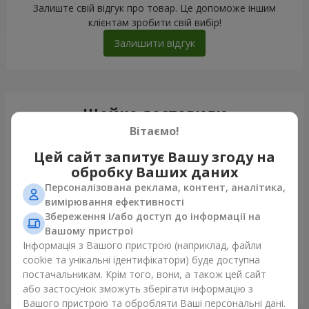
Залиште свій відгук про товар. Це допоможе іншим
клієнтам зробити свій вибір!
Залишити відгук
Щойно доставили
Вітаємо!
Цей сайт запитує Вашу згоду на
обробку Ваших даних
Персоналізована реклама, контент, аналітика,
вимірювання ефективності
Збереження і/або доступ до інформації на
Вашому пристрої
Інформація з Вашого пристрою (наприклад, файли
cookie та унікальні ідентифікатори) буде доступна
постачальникам. Крім того, вони, а також цей сайт
Букет з 35 червоних троянд
або застосунок зможуть зберігати інформацію з
Львів
Вашого пристрою та обробляти Ваші персональні дані.