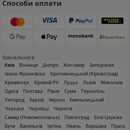
Способи оплати
Замовлення в:
Київ
Вінниця
Дніпро
Житомир
Запоріжжя
Івано-Франківськ
Кропивницький (Кіровоград)
Кременчук
Кривий Ріг
Луцьк
Львів
Миколаїв
Одеса
Полтава
Рівне
Суми
Тернопіль
Ужгород
Харків
Херсон
Хмельницький
Черкаси
Чернівці
Чернігів
Самар (Новомосковськ)
Павлоград
Біла Церква
Буча
Васильків
Ірпінь
Умань
Варшава
Прага