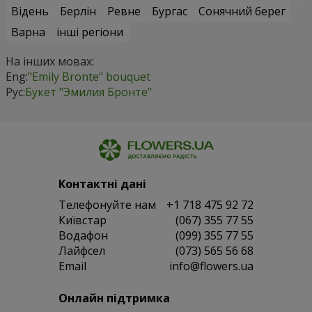
Відень
Берлін
Ревне
Бургас
Сонячний берег
Варна
інші регіони
На інших мовах:
Eng:
"Emily Bronte" bouquet
Рус:
Букет "Эмилия Бронте"
Контактні дані
Телефонуйте нам
+1 718 475 92 72
Київстар
(067) 355 77 55
Водафон
(099) 355 77 55
Лайфсел
(073) 565 56 68
Email
info@flowers.ua
Онлайн підтримка