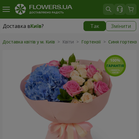
Доставка в
Київ
?
Так
Змінити
Доставка в
Київ
|
безкоштовно
Доставка квітів у м. Київ
> Квіти >
Гортензії
>
Синя гортенз