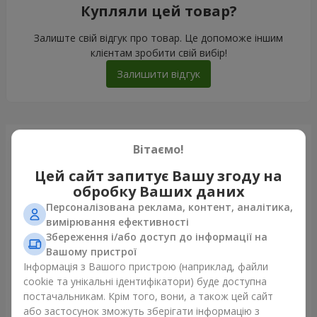
Купляли цей товар?
Залиште свій відгук про товар. Це допоможе іншим
клієнтам зробити свій вибір!
Залишити відгук
Щойно доставили
Вітаємо!
Цей сайт запитує Вашу згоду на
обробку Ваших даних
Персоналізована реклама, контент, аналітика,
вимірювання ефективності
Збереження і/або доступ до інформації на
Вашому пристрої
Інформація з Вашого пристрою (наприклад, файли
cookie та унікальні ідентифікатори) буде доступна
постачальникам. Крім того, вони, а також цей сайт
або застосунок зможуть зберігати інформацію з