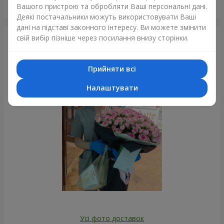
Букет "Каїр"
Вашого пристрою та обробляти Ваші персональні дані.
Львів
Деякі постачальники можуть використовувати Ваші
дані на підставі законного інтересу. Ви можете змінити
свій вибір пізніше через посилання внизу сторінки.
Фотогалерея
Прийняти всі
Налаштувати
Усі фото доставок