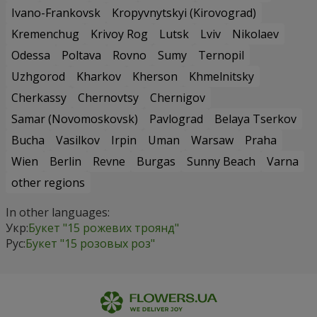
Ivano-Frankovsk
Kropyvnytskyi (Kirovograd)
Kremenchug
Krivoy Rog
Lutsk
Lviv
Nikolaev
Odessa
Poltava
Rovno
Sumy
Ternopil
Uzhgorod
Kharkov
Kherson
Khmelnitsky
Cherkassy
Chernovtsy
Chernigov
Samar (Novomoskovsk)
Pavlograd
Belaya Tserkov
Bucha
Vasilkov
Irpin
Uman
Warsaw
Praha
Wien
Berlin
Revne
Burgas
Sunny Beach
Varna
other regions
In other languages:
Укр:
Букет "15 рожевих троянд"
Рус:
Букет "15 розовых роз"