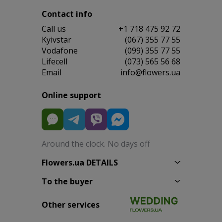
Contact info
Сall us
+1 718 475 92 72
Kyivstar
(067) 355 77 55
Vodafone
(099) 355 77 55
Lifecell
(073) 565 56 68
Email
info@flowers.ua
Online support
Around the clock. No days off
Flowers.ua DETAILS
To the buyer
Other services