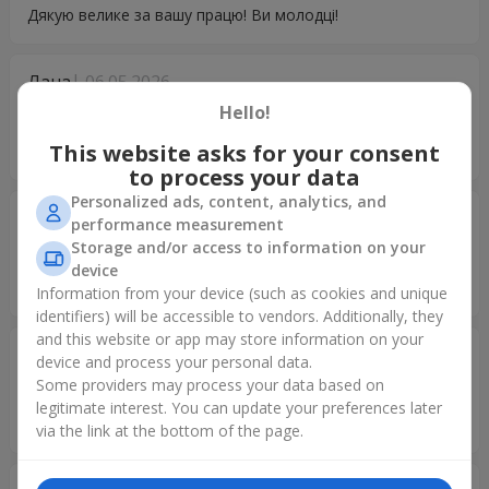
Дякую велике за вашу працю! Ви молодці!
Лана
06.05.2026
5
Hello!
Дякую, за мовляла для бабусi, шикарні троянди стоять
This website asks for your consent
вже 6 день наче свіжі! Дуже задоволена!
to process your data
Personalized ads, content, analytics, and
Вероніка
28.04.2026
performance measurement
5
Storage and/or access to information on your
Щиро вдячна за квіти ! Дуже красивий букет , свіжі квіти і
device
дуже якісно доставлено !!! Спасибі вам ??
Information from your device (such as cookies and unique
identifiers) will be accessible to vendors. Additionally, they
and this website or app may store information on your
Тетяна
14.04.2026
device and process your personal data.
5
Some providers may process your data based on
Щиро дякую за доставку Квіти свіженькі, доставка
legitimate interest. You can update your preferences later
своєчасна Все сподобалося Мирного дня
via the link at the bottom of the page.