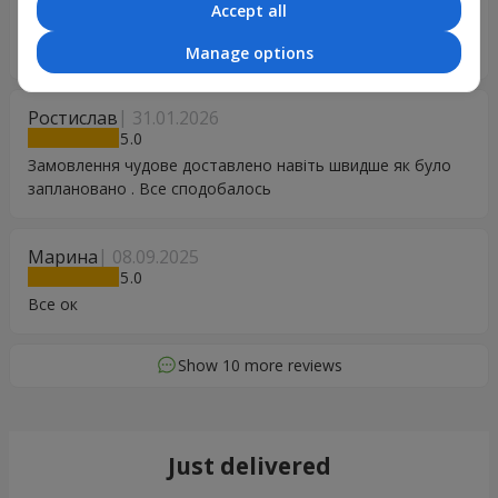
ira
05.04.2026
Accept all
5
Дуже задоволена сервісом Якісно та завжди вчасно
Manage options
Ростислав
31.01.2026
5
Замовлення чудове доставлено навіть швидше як було
заплановано . Все сподобалось
Марина
08.09.2025
5
Все ок
Show 10 more reviews
Just delivered