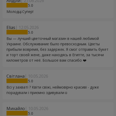
Андрій
27.06.2026
5
Молодці.Супер!
Elias
12.05.2026
5
Вы — лучший цветочный магазин в нашей любимой
Украине. Обслуживание было превосходным. Цветы
прибыли вовремя, без задержек. Я смог отправить букет
и торт своей жене, даже находясь в Египте, за тысячи
километров от неё. Большое вам спасибо ❤️
Світлана
10.05.2026
5
Всі у захваті ? Квіти свіжі, неймовірно красиві - дуже
порадували і приємно здивували☺️
Михайло
10.05.2026
5