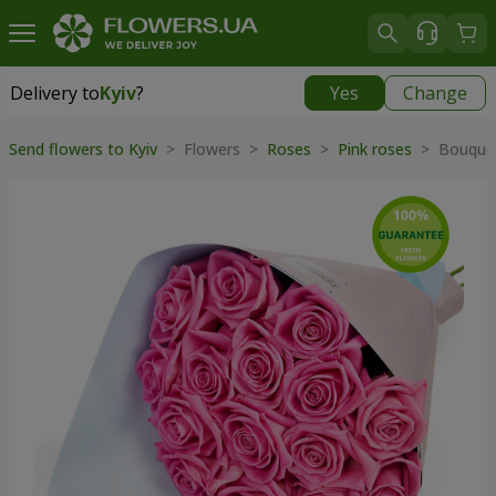
Delivery to
Kyiv
?
Yes
Change
Delivery to
Kyiv
|
free
Send flowers to Kyiv
> Flowers >
Roses
>
Pink roses
> Bouquet 