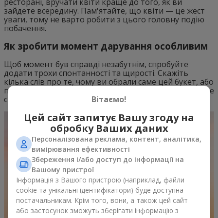
ресторані, вручати квіти краще до того, як ви
зайдете всередину. Пам'ятайте, що квіти — це жест
уваги, тому не варто робити з цього головну подію
побачення.
Як зробити момент дарування особливим
Щоб момент був справді незабутнім, спробуйте
додати трохи спонтанності та щирості. Скажіть
кілька слів про те, чому ви обрали саме цей букет, або
поділіться думками про значення квітів. Це допоможе
Вітаємо!
створити теплу і дружню атмосферу.
Цей сайт запитує Вашу згоду на
обробку Ваших даних
Персоналізована реклама, контент, аналітика,
вимірювання ефективності
Збереження і/або доступ до інформації на
Вашому пристрої
Інформація з Вашого пристрою (наприклад, файли
cookie та унікальні ідентифікатори) буде доступна
постачальникам. Крім того, вони, а також цей сайт
або застосунок зможуть зберігати інформацію з