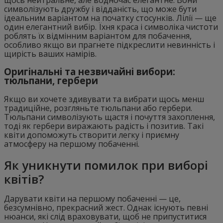
символізують дружбу і відданість, що може бути
ідеальним варіантом на початку стосунків. Лілії — ще
один елегантний вибір. Їхня краса і символіка чистоти
роблять їх відмінним варіантом для побачення,
особливо якщо ви прагнете підкреслити невинність і
щирість ваших намірів.
Оригінальні та незвичайні вибори:
тюльпани, гербери
Якщо ви хочете здивувати та вибрати щось менш
традиційне, розгляньте тюльпани або гербери.
Тюльпани символізують щастя і почуття захоплення,
тоді як гербери виражають радість і позитив. Такі
квіти допоможуть створити легку і приємну
атмосферу на першому побаченні.
Як уникнути помилок при виборі
квітів?
Дарувати квіти на першому побаченні — це,
безсумнівно, прекрасний жест. Однак існують певні
нюанси, які слід враховувати, щоб не припуститися