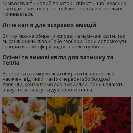
символізують новий початок і свіжість, що ідеально
підходить для першого побачення, коли все тільки
починається.
Літні квіти для яскравих емоцій
Влітку можна обирати яскраві та насичені квіти, такі
як соняшники, півонії або гербери. Вони допоможуть
створити атмосферу радості та безтурботності.
Осінні та зимові квіти для затишку та
тепла
Восени та взимку можна обирати більш теплі й
насичені відтінки, такі як червоні або бордові
троянди,
хризантеми
або амариліси. Вони надають
відчуття затишку та душевного тепла.