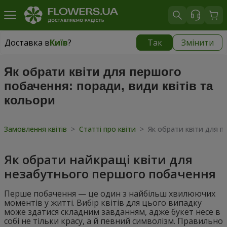
Доставка в
Київ
?
Так
Змінити
Доставка в
Київ
|
безкоштовно
Як обрати квіти для першого
побачення: поради, види квітів та
кольори
Замовлення квітів
>
Статті про квіти
>
Як обрати квіти для п
Як обрати найкращі квіти для
незабутнього першого побачення
Перше побачення — це один з найбільш хвилюючих
моментів у житті. Вибір квітів для цього випадку
може здатися складним завданням, адже букет несе в
собі не тільки красу, а й певний символізм. Правильно