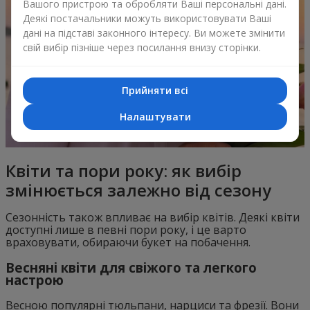
Вашого пристрою та обробляти Ваші персональні дані.
Деякі постачальники можуть використовувати Ваші
дані на підставі законного інтересу. Ви можете змінити
свій вибір пізніше через посилання внизу сторінки.
Прийняти всі
Налаштувати
Квіти та пори року: як вибір
змінюється залежно від сезону
Сезонність також впливає на вибір квітів. Деякі квіти
доступні лише в певні пори року, і це варто
враховувати, обираючи букет на побачення.
Весняні квіти для свіжого та легкого
настрою
Весною популярні тюльпани, нарциси та фрезії. Вони