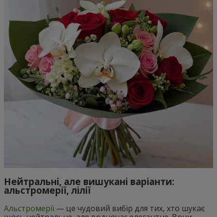
Нейтральні, але вишукані варіанти:
альстромерії, лілії
Альстромерії
— це чудовий вибір для тих, хто шукає
щось нейтральне, але водночас елегантне. Вони