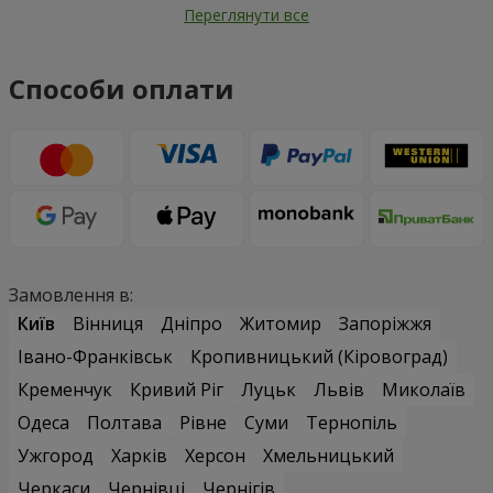
Переглянути все
Способи оплати
Замовлення в:
Київ
Вінниця
Дніпро
Житомир
Запоріжжя
Івано-Франківськ
Кропивницький (Кіровоград)
Кременчук
Кривий Ріг
Луцьк
Львів
Миколаїв
Одеса
Полтава
Рівне
Суми
Тернопіль
Ужгород
Харків
Херсон
Хмельницький
Черкаси
Чернівці
Чернігів