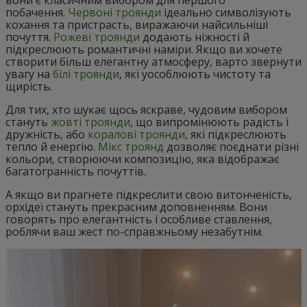
вони є класичним вибором для першого
побачення.
Червоні троянди
ідеально символізують
кохання та пристрасть, виражаючи найсильніші
почуття.
Рожеві троянди
додають ніжності й
підкреслюють романтичні наміри. Якщо ви хочете
створити більш елегантну атмосферу, варто звернути
увагу на
білі троянди
, які уособлюють чистоту та
щирість.
Для тих, хто шукає щось яскраве, чудовим вибором
стануть
жовті троянди
, що випромінюють радість і
дружність, або
коралові троянди
, які підкреслюють
тепло й енергію.
Мікс троянд
дозволяє поєднати різні
кольори, створюючи композицію, яка відображає
багатогранність почуттів.
А якщо ви прагнете підкреслити свою витонченість,
орхідеї стануть прекрасним доповненням. Вони
говорять про елегантність і особливе ставлення,
роблячи ваш жест по-справжньому незабутнім.