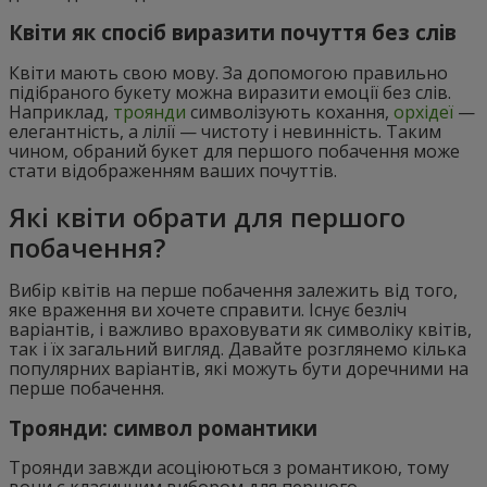
Квіти як спосіб виразити почуття без слів
Квіти мають свою мову. За допомогою правильно
підібраного букету можна виразити емоції без слів.
Наприклад,
троянди
символізують кохання,
орхідеї
—
елегантність, а лілії — чистоту і невинність. Таким
чином, обраний букет для першого побачення може
стати відображенням ваших почуттів.
Які квіти обрати для першого
побачення?
Вибір квітів на перше побачення залежить від того,
яке враження ви хочете справити. Існує безліч
варіантів, і важливо враховувати як символіку квітів,
так і їх загальний вигляд. Давайте розглянемо кілька
популярних варіантів, які можуть бути доречними на
перше побачення.
Троянди: символ романтики
Троянди завжди асоціюються з романтикою, тому