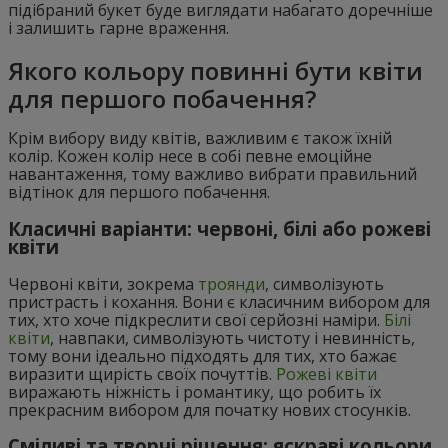
підібраний букет буде виглядати набагато доречніше
і залишить гарне враження.
Якого кольору повинні бути квіти
для першого побачення?
Крім вибору виду квітів, важливим є також їхній
колір. Кожен колір несе в собі певне емоційне
навантаження, тому важливо вибрати правильний
відтінок для першого побачення.
Класичні варіанти: червоні, білі або рожеві
квіти
Червоні квіти, зокрема
троянди
, символізують
пристрасть і кохання. Вони є класичним вибором для
тих, хто хоче підкреслити свої серйозні наміри.
Білі
квіти
, навпаки, символізують чистоту і невинність,
тому вони ідеально підходять для тих, хто бажає
виразити щирість своїх почуттів.
Рожеві квіти
виражають ніжність і романтику, що робить їх
прекрасним вибором для початку нових стосунків.
Сміливі та творчі рішення: яскраві кольори