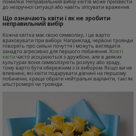
помилки. Неправильний вибір квітів може призвести
до незручної ситуації або навіть зіпсувати враження.
Що означають квіти і як не зробити
неправильний вибір
Кожна квітка має свою символіку, і це варто
враховувати при виборі. Наприклад, червоні троянди
говорять про сильні почуття і можуть виглядати
занадто агресивно для першого побачення.
Жовті
квіти
часто асоціюються з дружбою, але в деяких
культурах вони символізують розлуку або зраду,
тому варто бути обережним з їх вибором. Якщо ви не
впевнені, які квіти подарувати дівчині на першому
побаченні, краще обрати нейтральні варіанти, такі як
альстромерії чи троянди.