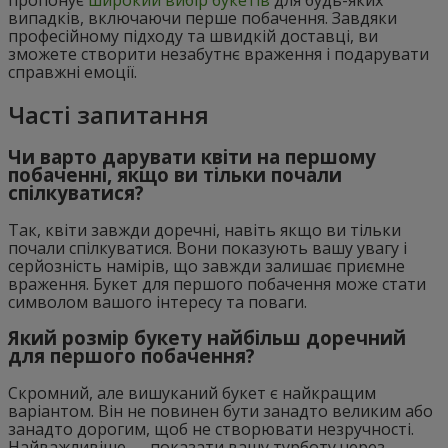
пропонує
широкий вибір букетів
для будь-яких
випадків, включаючи перше побачення. Завдяки
професійному підходу та швидкій доставці, ви
зможете створити незабутнє враження і подарувати
справжні емоції.
Часті запитання
Чи варто дарувати квіти на першому
побаченні, якщо ви тільки почали
спілкуватися?
Так, квіти завжди доречні, навіть якщо ви тільки
почали спілкуватися. Вони показують вашу увагу і
серйозність намірів, що завжди залишає приємне
враження. Букет для першого побачення може стати
символом вашого інтересу та поваги.
Який розмір букету найбільш доречний
для першого побачення?
Скромний, але вишуканий букет є найкращим
варіантом. Він не повинен бути занадто великим або
занадто дорогим, щоб не створювати незручності.
Найважливіше — показати вашу турботу через