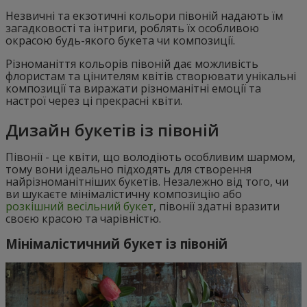
Незвичні та екзотичні кольори півоній надають їм
загадковості та інтриги, роблять їх особливою
окрасою будь-якого букета чи композиції.
Різноманіття кольорів півоній дає можливість
флористам та цінителям квітів створювати унікальні
композиції та виражати різноманітні емоції та
настрої через ці прекрасні квіти.
Дизайн букетів із півоній
Півонії - це квіти, що володіють особливим шармом,
тому вони ідеально підходять для створення
найрізноманітніших букетів. Незалежно від того, чи
ви шукаєте мінімалістичну композицію або
розкішний весільний букет
, півонії здатні вразити
своєю красою та чарівністю.
Мінімалістичний букет із півоній