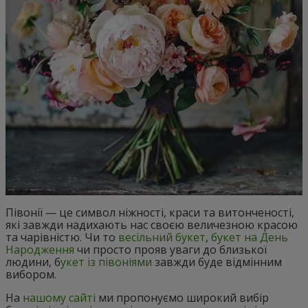
Півонії — це символ ніжності, краси та витонченості,
які завжди надихають нас своєю величезною красою
та чарівністю. Чи то
весільний букет
,
букет на День
Народження
чи просто прояв уваги до близької
людини, б
укет із півоніями
завжди буде відмінним
вибором.
На
нашому сайті
ми пропонуємо широкий вибір