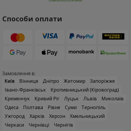
Способи оплати
Замовлення в:
Київ
Вінниця
Дніпро
Житомир
Запоріжжя
Івано-Франківськ
Кропивницький (Кіровоград)
Кременчук
Кривий Ріг
Луцьк
Львів
Миколаїв
Одеса
Полтава
Рівне
Суми
Тернопіль
Ужгород
Харків
Херсон
Хмельницький
Черкаси
Чернівці
Чернігів