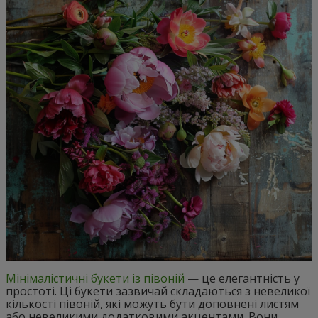
Мінімалістичні букети із півоній
— це елегантність у
простоті. Ці букети зазвичай складаються з невеликої
кількості півоній, які можуть бути доповнені листям
або невеликими додатковими акцентами. Вони