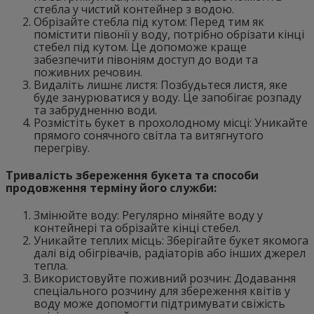
стебла у чистий контейнер з водою.
Обрізайте стебла під кутом: Перед тим як
помістити півонії у воду, потрібно обрізати кінці
стебел під кутом. Це допоможе краще
забезпечити півоніям доступ до води та
поживних речовин.
Видаліть лишнє листя: Позбудьтеся листя, яке
буде занурюватися у воду. Це запобігає розпаду
та забрудненню води.
Розмістіть букет в прохолодному місці: Уникайте
прямого сонячного світла та витягнутого
перегріву.
Тривалість збереження букета та способи
продовження терміну його служби:
Змінюйте воду: Регулярно міняйте воду у
контейнері та обрізайте кінці стебел.
Уникайте теплих місць: Зберігайте букет якомога
далі від обігрівачів, радіаторів або інших джерел
тепла.
Використовуйте поживний розчин: Додавання
спеціального розчину для збереження квітів у
воду може допомогти підтримувати свіжість