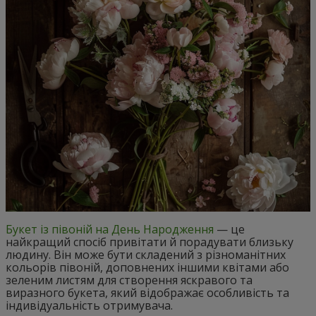
Букет із півоній на День Народження
— це
найкращий спосіб привітати й порадувати близьку
людину. Він може бути складений з різноманітних
кольорів півоній, доповнених іншими квітами або
зеленим листям для створення яскравого та
виразного букета, який відображає особливість та
індивідуальність отримувача.