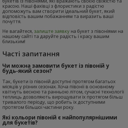
букетів із півоніями, які вражають своєю свіжістю та
красою. Наші фахівці з флористики з радістю
допоможуть вам створити ідеальний букет, який
відповість вашим побажанням та виразить ваші
почуття.
Не вагайтеся,
залиште заявку
на букет з півоніями на
нашому сайті та даруйте радість і красу вашим
близьким!
Часті запитання
Чи можна замовити букет із півоній у
будь-який сезон?
Так, букети із півоній доступні протягом багатьох
місяців у різних сезонах. Хоча півонії в основному
квітнуть весною та ранньою літом, сучасні технології
теплиць дозволяють вирощувати їх протягом більш
тривалого періоду, що робить їх доступними
протягом більшої частини року.
Які кольори півоній є найпопулярнішими
для букетів?