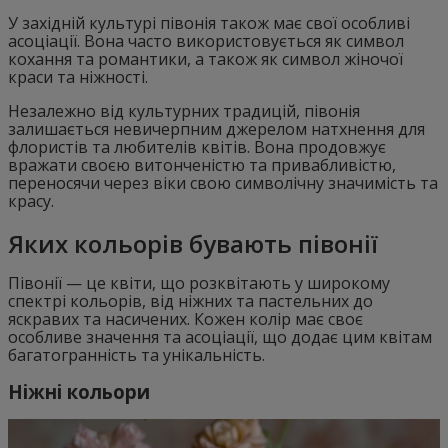
У західній культурі півонія також має свої особливі
асоціації. Вона часто використовується як символ
кохання та романтики, а також як символ жіночої
краси та ніжності.
Незалежно від культурних традицій, півонія
залишається невичерпним джерелом натхнення для
флористів та любителів квітів. Вона продовжує
вражати своєю витонченістю та привабливістю,
переносячи через віки свою символічну значимість та
красу.
Яких кольорів бувають півонії
Півонії — це квіти, що розквітають у широкому
спектрі кольорів, від ніжних та пастельних до
яскравих та насичених. Кожен колір має своє
особливе значення та асоціації, що додає цим квітам
багатогранність та унікальність.
Ніжні кольори