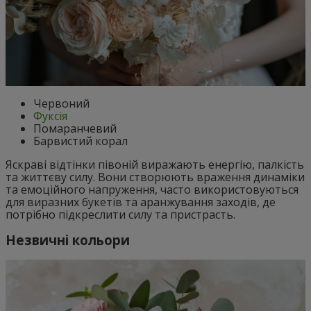
Червоний
Фуксія
Помаранчевий
Барвистий корал
Яскраві відтінки півоній виражають енергію, палкість
та життєву силу. Вони створюють враження динаміки
та емоційного напруження, часто використовуються
для виразних букетів та аранжування заходів, де
потрібно підкреслити силу та пристрасть.
Незвичні кольори