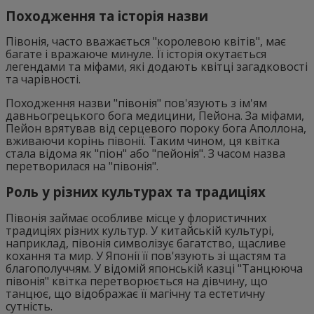
Походження та історія назви
Півонія, часто вважається "королевою квітів", має
багате і вражаюче минуле. Її історія окутається
легендами та міфами, які додають квітці загадковості
та чарівності.
Походження назви "півонія" пов'язують з ім'ям
давньогрецького бога медицини, Пейона. За міфами,
Пейон врятував від серцевого пороку бога Аполлона,
вживаючи корінь півонії. Таким чином, ця квітка
стала відома як "піон" або "пейонія". З часом назва
перетворилася на "півонія".
Роль у різних культурах та традиціях
Півонія займає особливе місце у флористичних
традиціях різних культур. У китайській культурі,
наприклад, півонія символізує багатство, щасливе
кохання та мир. У Японії її пов'язують зі щастям та
благополуччям. У відомій японській казці "Танцююча
півонія" квітка перетворюється на дівчину, що
танцює, що відображає її магічну та естетичну
сутність.