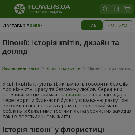
Доставка в
Київ
?
Так
Змінити
Доставка в
Київ
|
безкоштовно
Півонії: історія квітів, дизайн та
догляд
Замовлення квітів
>
Статті про квіти
>
Півонії: історія квітів
У світі квітів існують ті, які вміють говорити без слів
про ніжність, красу та безмежну любов. Серед них
особливе місце займають
півонії
— квіти, що здатні
перетворити будь-який букет у справжню казку. Їхні
витончені пелюстки та аромат, сповнений магії,
роблять їх бажаними гостями як на урочистих заходах,
так і в повсякденному житті.
Історія півонії у флористиці