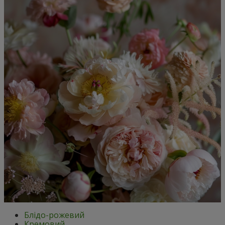
Блідо-рожевий
Кремовий