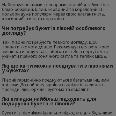
Найпопулярнішими кольорами півоній для букетів є
блідо-рожевий, білий, червоний та кораловий. Ці
кольори дуже популярні через свою елегантність,
класичний стиль та виразність.
Чи потребує букет із півоній особливого
догляду?
Так, півонії потребують певного догляду, щоб
тривати якомога довше. Рекомендується регулярно
змінювати воду у вазі, обрізати стебла під кутом та
уникати прямого сонячного світла та теплих місць.
Які ще квіти можна поєднувати з півоніями
у букетах?
Півонії гармонійно поєднуються з багатьма іншими
квітами. До найпопулярніших варіантів належать
троянди, лілії, орхідеї, еустома та евкаліпт.
Які випадки найбільш підходять для
подарунка букета із півоній?
Букети із півоніями ідеально підходять для будь-яких