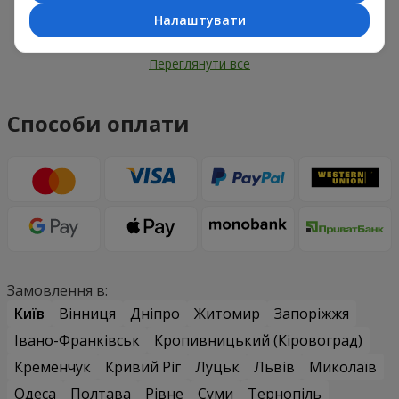
Налаштувати
Переглянути все
Способи оплати
Замовлення в:
Київ
Вінниця
Дніпро
Житомир
Запоріжжя
Івано-Франківськ
Кропивницький (Кіровоград)
Кременчук
Кривий Ріг
Луцьк
Львів
Миколаїв
Одеса
Полтава
Рівне
Суми
Тернопіль