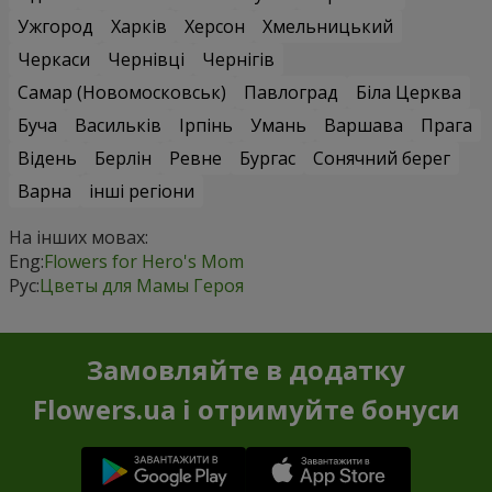
Ужгород
Харків
Херсон
Хмельницький
Черкаси
Чернівці
Чернігів
Самар (Новомосковськ)
Павлоград
Біла Церква
Буча
Васильків
Ірпінь
Умань
Варшава
Прага
Відень
Берлін
Ревне
Бургас
Сонячний берег
Варна
інші регіони
На інших мовах:
Eng:
Flowers for Hero's Mom
Рус:
Цветы для Мамы Героя
Замовляйте в додатку
Flowers.ua і отримуйте бонуси