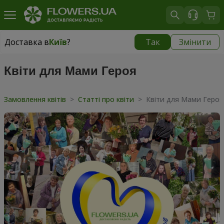
Доставка в
Київ
?
Так
Змінити
Доставка в
Київ
|
безкоштовно
Квіти для Мами Героя
Замовлення квітів
>
Статті про квіти
>
Квіти для Мами Героя