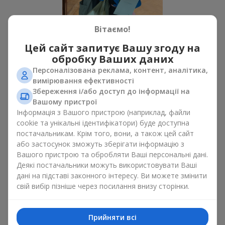
Вітаємо!
Цей сайт запитує Вашу згоду на
обробку Ваших даних
Усі фото доставок
Персоналізована реклама, контент, аналітика,
Замовити цей товар
вимірювання ефективності
Збереження і/або доступ до інформації на
Вашому пристрої
Наші клієнти
Інформація з Вашого пристрою (наприклад, файли
cookie та унікальні ідентифікатори) буде доступна
постачальникам. Крім того, вони, а також цей сайт
або застосунок зможуть зберігати інформацію з
Вашого пристрою та обробляти Ваші персональні дані.
Деякі постачальники можуть використовувати Ваші
дані на підставі законного інтересу. Ви можете змінити
свій вибір пізніше через посилання внизу сторінки.
Прийняти всі