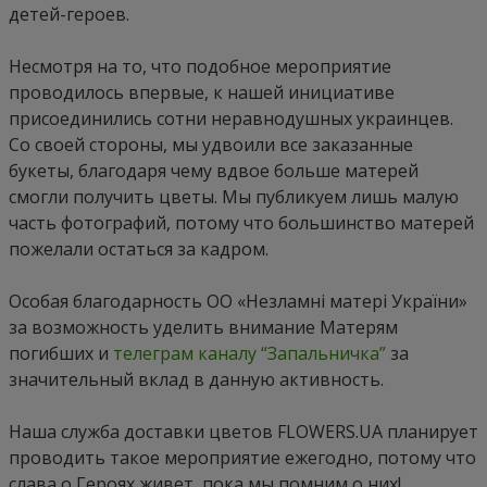
детей-героев.
Несмотря на то, что подобное мероприятие
проводилось впервые, к нашей инициативе
присоединились сотни неравнодушных украинцев.
Со своей стороны, мы удвоили все заказанные
букеты, благодаря чему вдвое больше матерей
смогли получить цветы. Мы публикуем лишь малую
часть фотографий, потому что большинство матерей
пожелали остаться за кадром.
Особая благодарность ОО «Незламні матері України»
за возможность уделить внимание Матерям
погибших и
телеграм каналу “Запальничка”
за
значительный вклад в данную активность.
Наша служба доставки цветов FLOWERS.UA планирует
проводить такое мероприятие ежегодно, потому что
слава о Героях живет, пока мы помним о них!