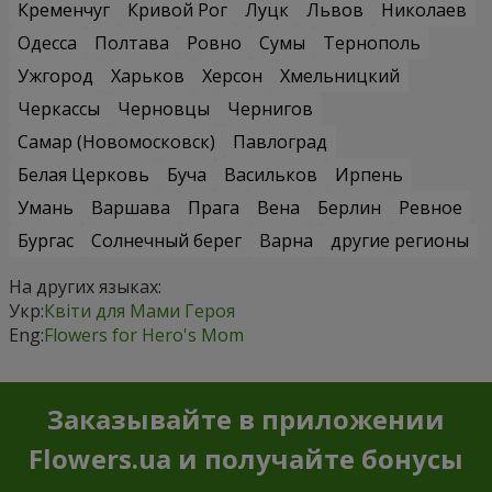
Кременчуг
Кривой Рог
Луцк
Львов
Николаев
Одесса
Полтава
Ровно
Сумы
Тернополь
Ужгород
Харьков
Херсон
Хмельницкий
Черкассы
Черновцы
Чернигов
Самар (Новомосковск)
Павлоград
Белая Церковь
Буча
Васильков
Ирпень
Умань
Варшава
Прага
Вена
Берлин
Ревное
Бургас
Солнечный берег
Варна
другие регионы
На других языках:
Укр:
Квіти для Мами Героя
Eng:
Flowers for Hero's Mom
Заказывайте в приложении
Flowers.ua и получайте бонусы