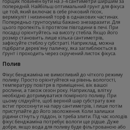
горщик повинен бути на 3-4 сантиметри ширшим за
попередній. Найбільш оптимальний грунт для фікуса
це той, який включає в себе річковий пісок,
вермікуліт і низинний торф в однакових частинах.
Попередньо грунтосуміш бажано знезаразити. Для
цього пропекіть її протягом півгодини в печі. При
посадці орієнтуйтесь на висоту стебла. Якщо його
розмір становить лише кілька сантиметрів,
зафіксуйте стебло у субстраті. Наприклад, можна
підібрати дерев'яну паличку, яка заглиблюється в
ґрунт і проходить через скручений листок фікуса.
Полив
Фікус бенджаміна не вимогливий до чіткого режиму
поливу. Просто орієнтуйтеся на рівень вологості,
температуру повітря в приміщенні, вік вашої
рослини, а також сезон року. Наприклад, влітку
необхідно дотримуватися помірного поливу. При
цьому слідкуйте, щоб верхній шар субстрату вже
встиг просохнути на пару сантиметрів, і лише потім
приступайте до його зволоження. Коли залишки
рідини стічуть у піддон, їх треба злити. Під час холодів
фікус бенджаміна потребує вологи ще рідше. Дуже
добре, якщо вода для поливу буде фільтрованою або