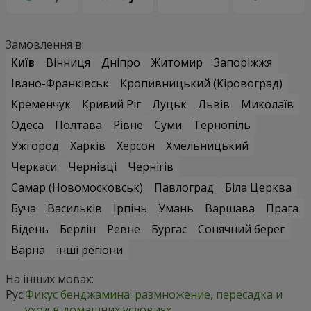
Замовлення в:
Київ
Вінниця
Дніпро
Житомир
Запоріжжя
Івано-Франківськ
Кропивницький (Кіровоград)
Кременчук
Кривий Ріг
Луцьк
Львів
Миколаїв
Одеса
Полтава
Рівне
Суми
Тернопіль
Ужгород
Харків
Херсон
Хмельницький
Черкаси
Чернівці
Чернігів
Самар (Новомосковськ)
Павлоград
Біла Церква
Буча
Васильків
Ірпінь
Умань
Варшава
Прага
Відень
Берлін
Ревне
Бургас
Сонячний берег
Варна
інші регіони
На інших мовах:
Рус:
Фикус бенджамина: размножение, пересадка и
уход в домашних условиях