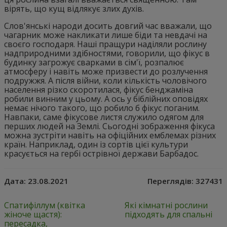
вірять, що кущ відлякує злих духів.
Слов'янські народи досить довгий час вважали, що
чагарник може накликати лише біди та невдачі на
своєго господаря. Наші пращури наділяли рослину
надприродними здібностями, говорили, що фікус в
будинку загрожує сварками в сім'ї, розпалює
атмосферу і навіть може призвести до розлучення
подружжя. А після війни, коли кількість чоловічого
населення різко скоротилася, фікус бенджаміна
робили винним у цьому. А ось у біблійних оповідях
немає нічого такого, що робило б фікус поганим.
Навпаки, саме фікусове листя служило одягом для
перших людей на Землі. Сьогодні зображення фікуса
можна зустріти навіть на офіційних емблемах різних
країн. Наприклад, один із сортів цієї культури
красується на гербі острівної держави Барбадос.
Дата:
23.08.2021
Переглядів:
327431
Спатифіллум (квітка
Які кімнатні рослини
жіноче щастя):
підходять для спальні
пересадка,