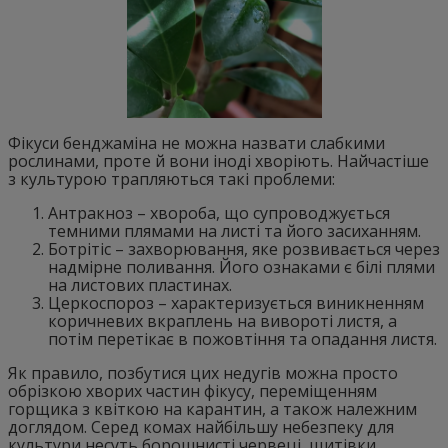
Фікуси бенджаміна не можна назвати слабкими
рослинами, проте й вони іноді хворіють. Найчастіше
з культурою трапляються такі проблеми:
Антракноз – хвороба, що супроводжується
темними плямами на листі та його засиханням.
Ботрітіс – захворювання, яке розвивається через
надмірне поливання. Його ознаками є білі плями
на листових пластинах.
Церкоспороз – характеризується виникненням
коричневих вкраплень на вивороті листя, а
потім перетікає в пожовтіння та опадання листя.
Як правило, позбутися цих недугів можна просто
обрізкою хворих частин фікусу, переміщенням
горщика з квіткою на карантин, а також належним
доглядом. Серед комах найбільшу небезпеку для
культури несуть борошнисті червеці, щитівки,