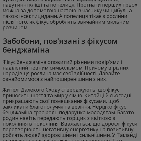
павутинні кліщі та попелиця. Прогнати перших трьох
можна за допомогою настою із часнику чи цибулі, а
також інсектицидами. А попелиця тікає з рослини
після того, як фікус оброблять звичайним мильним
розчином.
Забобони, пов'язані з фікусом
бенджаміна
Фікус бенджаміна оповитий різними повір'ями і
наділений певним символізмом. Причому в різних
народів ця рослина має свої здібності. Давайте
ознайомимося з найпоширенішими з них.
Жителі Далекого Сходу стверджують, що фікус
приносить щастя та мир у сім'ю. Китайці й сьогодні
прикрашають свої помешкання фікусами, щоб
закликати благополуччя та везіння. Нерідко фікус
бенджаміна грає роль подарунка молодятам. Багато
родин навіть передають горщик з квіткою з
покоління в покоління. Вважається, що дорослі фікуси
перетворюють негативну енергетику на позитивну,
роблять людей здоровішими і сильнішими. У Таїланді
ця рослина взагалі вважається священною. Там