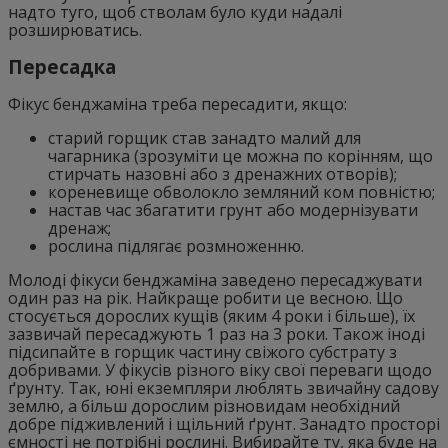
надто туго, щоб стволам було куди надалі
розширюватись.
Пересадка
Фікус бенджаміна треба пересадити, якщо:
старий горщик став занадто малий для
чагарника (зрозуміти це можна по корінням, що
стирчать назовні або з дренажних отворів);
кореневище обволокло земляний ком повністю;
настав час збагатити грунт або модернізувати
дренаж;
рослина підлягає розмноженню.
Молоді фікуси бенджаміна заведено пересаджувати
один раз на рік. Найкраще робити це весною. Що
стосується дорослих кущів (яким 4 роки і більше), їх
зазвичай пересаджують 1 раз на 3 роки. Також іноді
підсипайте в горщик частину свіжого субстрату з
добривами. У фікусів різного віку свої переваги щодо
ґрунту. Так, юні екземпляри люблять звичайну садову
землю, а більш дорослим різновидам необхідний
добре підживлений і щільний ґрунт. Занадто просторі
ємності не потрібні рослині. Вибирайте ту, яка буде на