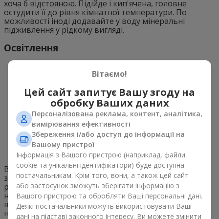
хоча б відстояною. Підійде і кип'ячена, головне
остудити її до рівня кімнатної температури. По
можливості іноді додавайте у воду мінеральні
підживлення у рідкому вигляді.
Освітлення
Вітаємо!
Цей сайт запитує Вашу згоду на
обробку Ваших даних
Персоналізована реклама, контент, аналітика,
вимірювання ефективності
Збереження і/або доступ до інформації на
Вашому пристрої
Інформація з Вашого пристрою (наприклад, файли
cookie та унікальні ідентифікатори) буде доступна
Від інтенсивності освітлення залежить яскравість
постачальникам. Крім того, вони, а також цей сайт
забарвлення листя, і навіть загальне здоров'я
або застосунок зможуть зберігати інформацію з
рослини. Так, фікус бенджаміна дуже любить, коли на
нього потрапляє багато світла. Тому ставте його на
Вашого пристрою та обробляти Ваші персональні дані.
вікно сонячної орієнтації. Єдине, кущ обов'язково
Деякі постачальники можуть використовувати Ваші
необхідно захищати від прямих сонячних променів
дані на підставі законного інтересу. Ви можете змінити