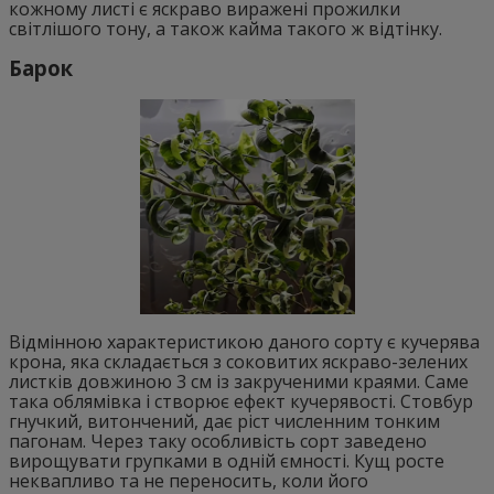
кожному листі є яскраво виражені прожилки
світлішого тону, а також кайма такого ж відтінку.
Барок
Відмінною характеристикою даного сорту є кучерява
крона, яка складається з соковитих яскраво-зелених
листків довжиною 3 см із закрученими краями. Саме
така облямівка і створює ефект кучерявості. Стовбур
гнучкий, витончений, дає ріст численним тонким
пагонам. Через таку особливість сорт заведено
вирощувати групками в одній ємності. Кущ росте
неквапливо та не переносить, коли його