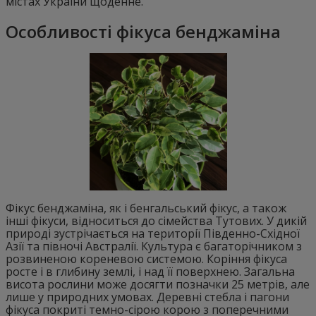
містах України щоденне.
Особливості фікуса бенджаміна
Фікус бенджаміна, як і бенгальський фікус, а також
інші фікуси, відноситься до сімейства Тутових. У дикій
природі зустрічається на території Південно-Східної
Азії та півночі Австралії. Культура є багаторічником з
розвиненою кореневою системою. Коріння фікуса
росте і в глибину землі, і над її поверхнею. Загальна
висота рослини може досягти позначки 25 метрів, але
лише у природних умовах. Деревні стебла і пагони
фікуса покриті темно-сірою корою з поперечними