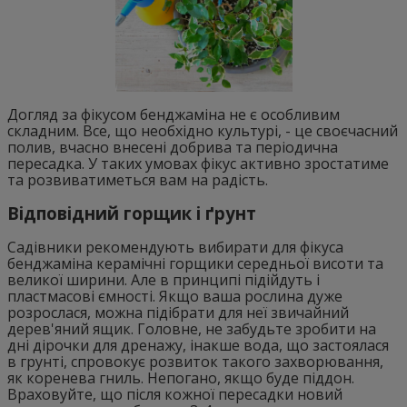
Догляд за фікусом бенджаміна не є особливим
складним. Все, що необхідно культурі, - це своєчасний
полив, вчасно внесені добрива та періодична
пересадка. У таких умовах фікус активно зростатиме
та розвиватиметься вам на радість.
Відповідний горщик і ґрунт
Садівники рекомендують вибирати для фікуса
бенджаміна керамічні горщики середньої висоти та
великої ширини. Але в принципі підійдуть і
пластмасові ємності. Якщо ваша рослина дуже
розрослася, можна підібрати для неї звичайний
дерев'яний ящик. Головне, не забудьте зробити на
дні дірочки для дренажу, інакше вода, що застоялася
в грунті, спровокує розвиток такого захворювання,
як коренева гниль. Непогано, якщо буде піддон.
Враховуйте, що після кожної пересадки новий