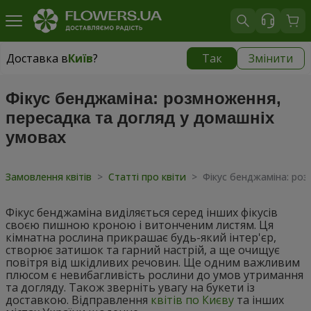
Доставка в
Київ
?
Так
Змінити
Доставка в
Київ
|
безкоштовно
Фікус бенджаміна: розмноження,
пересадка та догляд у домашніх
умовах
Замовлення квітів
>
Статті про квіти
>
Фікус бенджаміна: ро
Фікус бенджаміна виділяється серед інших фікусів
своєю пишною кроною і витонченим листям. Ця
кімнатна рослина прикрашає будь-який інтер'єр,
створює затишок та гарний настрій, а ще очищує
повітря від шкідливих речовин. Ще одним важливим
плюсом є невибагливість рослини до умов утримання
та догляду. Також зверніть увагу на букети із
доставкою. Відправлення
квітів по Києву
та інших