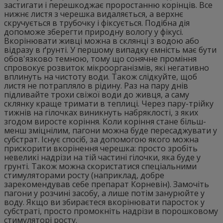
застигати і перешкоджає проростанню корінців. Все
нижнє листя з черешка видаляється, а верхнє
скручується в трубочку і фіксується. Подібна дія
допоможе зберегти природну вологу у фікусі.
Вкорінювати живці можна в склянці з водою або
відразу в ґрунті. У першому випадку ємність має бути
обов'язково темною, тому що сонячне проміння
спровокує розвиток мікроорганізмів, які негативно
вплинуть на чистоту води. Також слідкуйте, щоб
листя не потрапляло в рідину. Раз на пару днів
підливайте трохи свіжої води до живця, а саму
склянку краще тримати в теплиці. Через пару-трійку
тижнів на гілочках виникнуть набряклості, з яких
згодом виросте коріння. Коли коріння стане більш-
менш зміцнілим, пагони можна буде пересаджувати у
субстрат. Існує спосіб, за допомогою якого можна
прискорити вкорінення черешка: просто зробіть
невеликі надрізи на тій частині гілочки, яка буде у
грунті. Також можна скористатися спеціальними
стимуляторами росту (наприклад, добре
зарекомендував себе препарат Корневін). Замочіть
пагони у розчині засобу, а лише потім занурюйте у
воду. Якщо ви збираєтеся вкорінювати паросток у
субстраті, просто промокніть надрізи в порошковому
стимуляторі росту.