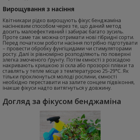
Вирощування з насіння
Квітникари рідко вирощують фікус бенджаміна
насіннєвим способом через те, що даний метод
досить малоефективний і забирає багато зусиль.
Проте саме так можна отримати нові гібридні сорти.
Перед початком роботи насіння потрібно підготувати
– провести обробку фунгіцидами чи стимуляторами
росту. Далі їх рівномірно розподіляють по поверхні
злегка змоченого ґрунту. Потім ємності з розсадою
накривають кришкою зі скла або прозорої плівки та
ставлять у тепле місце з температурою 25-29°C. Як
тільки проклюнуться молоді рослини, ємності
необхідно переставити на залите сонцем підвіконня,
інакше фікуси надто витягнуться у довжину.
Догляд за фікусом бенджаміна