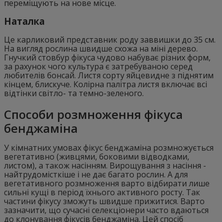
переміщують на нове місце.
Наталка
Це карликовий представник роду заввишки до 35 см.
На вигляд рослина швидше схожа на міні дерево.
Гнучкий стовбур фікуса чудово набуває різних форм,
за рахунок чого культура є затребуваною серед
любителів бонсай. Листя сорту яйцевидне з піднятим
кінцем, блискуче. Колірна палітра листя включає всі
відтінки світло- та темно-зеленого.
Способи розмноження фікуса
бенджаміна
У кімнатних умовах фікус бенджаміна розмножується
вегетативно (живцями, боковими відводками,
листом), а також насінням. Вирощування з насіння -
найтрудомісткіше і не дає багато рослин. А для
вегетативного розмноження варто відбирати лише
сильні кущі в період їхнього активного росту. Так
частини фікусу зможуть швидше прижитися. Варто
зазначити, що сучасні селекціонери часто вдаються
до клонування фікусів бенджаміна. Цей спосіб