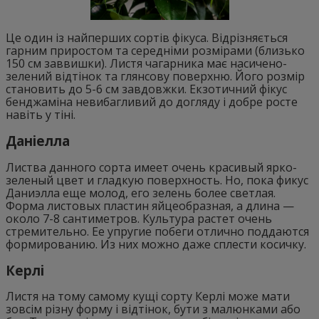
Це один із найперших сортів фікуса. Відрізняється
гарним приростом та середніми розмірами (близько
150 см заввишки). Листя чагарника має насичено-
зелений відтінок та глянсову поверхню. Його розмір
становить до 5-6 см завдовжки. Екзотичний фікус
бенджаміна невибагливий до догляду і добре росте
навіть у тіні.
Даніелла
Листва данного сорта имеет очень красивый ярко-
зеленый цвет и гладкую поверхность. Но, пока фикус
Даниэлла еще молод, его зелень более светлая.
Форма листовых пластин яйцеобразная, а длина —
около 7-8 сантиметров. Культура растет очень
стремительно. Ее упругие побеги отлично поддаются
формированию. Из них можно даже сплести косичку.
Керлі
Листя на тому самому кущі сорту Керлі може мати
зовсім різну форму і відтінок, бути з малюнками або