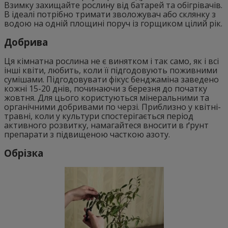
Взимку захищайте рослину від батарей та обігрівачів.
В ідеалі потрібно тримати зволожувач або склянку з
водою на одній площині поруч із горщиком цілий рік.
Добрива
Ця кімнатна рослина не є винятком і так само, як і всі
інші квіти, любить, коли її підгодовують поживними
сумішами. Підгодовувати фікус бенджаміна заведено
кожні 15-20 днів, починаючи з березня до початку
жовтня. Для цього користуються мінеральними та
органічними добривами по черзі. Приблизно у квітні-
травні, коли у культури спостерігається період
активного розвитку, намагайтеся вносити в ґрунт
препарати з підвищеною часткою азоту.
Обрізка