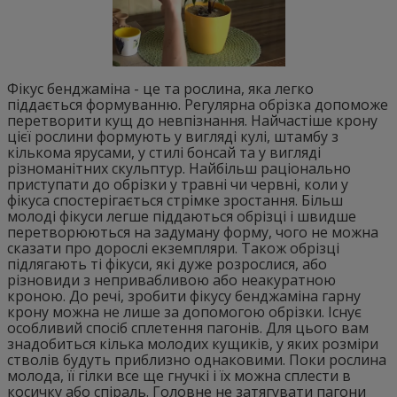
Фікус бенджаміна - це та рослина, яка легко
піддається формуванню. Регулярна обрізка допоможе
перетворити кущ до невпізнання. Найчастіше крону
цієї рослини формують у вигляді кулі, штамбу з
кількома ярусами, у стилі бонсай та у вигляді
різноманітних скульптур. Найбільш раціонально
приступати до обрізки у травні чи червні, коли у
фікуса спостерігається стрімке зростання. Більш
молоді фікуси легше піддаються обрізці і швидше
перетворюються на задуману форму, чого не можна
сказати про дорослі екземпляри. Також обрізці
підлягають ті фікуси, які дуже розрослися, або
різновиди з непривабливою або неакуратною
кроною. До речі, зробити фікусу бенджаміна гарну
крону можна не лише за допомогою обрізки. Існує
особливий спосіб сплетення пагонів. Для цього вам
знадобиться кілька молодих кущиків, у яких розміри
стволів будуть приблизно однаковими. Поки рослина
молода, її гілки все ще гнучкі і їх можна сплести в
косичку або спіраль. Головне не затягувати пагони