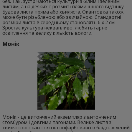
без. Так, зустрічаються культури з білим і зеленим
листям, а на деяких є розмиті плями іншого відтінку.
Будова листа пряма або хвиляста. Окантовка також
може бути різьбленою або звичайною. Стандартні
розміри листа в середньому становлять 6 х 2 см.
Зростає культура неквапливо, любить гарне
освітлення та велику кількість вологи.
Монік
Монік - це витончений екземпляр з витонченим
стовбуром і довгими пагонами. Велике листя з
хвилястою окантовкою пофарбовано в блідо-зелений