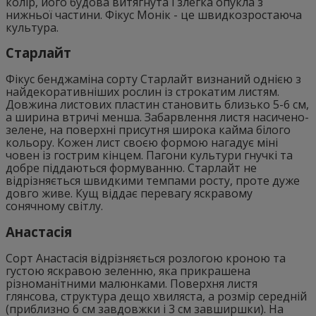
колір, його будова витягнута і злегка опукла з
нижньої частини. Фікус Монік - це швидкозростаюча
культура.
Старлайт
Фікус бенджаміна сорту Старлайт визнаний однією з
найдекоративніших рослин із строкатим листям.
Довжина листових пластин становить близько 5-6 см,
а ширина втричі менша. Забарвлення листя насичено-
зелене, на поверхні присутня широка кайма білого
кольору. Кожен лист своєю формою нагадує міні
човен із гострим кінцем. Пагони культури гнучкі та
добре піддаються формуванню. Старлайт не
відрізняється швидкими темпами росту, проте дуже
довго живе. Кущ віддає перевагу яскравому
сонячному світлу.
Анастасія
Сорт Анастасія відрізняється розлогою кроною та
густою яскравою зеленню, яка прикрашена
різноманітними малюнками. Поверхня листя
глянсова, структура дещо хвиляста, а розмір середній
(приблизно 6 см завдовжки і 3 см завширшки). На