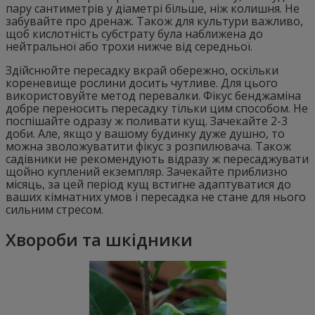
пару сантиметрів у діаметрі більше, ніж колишня. Не
забувайте про дренаж. Також для культури важливо,
щоб кислотність субстрату була наближена до
нейтральної або трохи нижче від середньої.
Здійснюйте пересадку вкрай обережно, оскільки
кореневище рослини досить чутливе. Для цього
використовуйте метод перевалки. Фікус бенджаміна
добре переносить пересадку тільки цим способом. Не
поспішайте одразу ж поливати кущ. Зачекайте 2-3
доби. Але, якщо у вашому будинку дуже душно, то
можна зволожуватити фікус з розпилювача. Також
садівники не рекомендують відразу ж пересаджувати
щойно куплений екземпляр. Зачекайте приблизно
місяць, за цей період кущ встигне адаптуватися до
ваших кімнатних умов і пересадка не стане для нього
сильним стресом.
Хвороби та шкідники