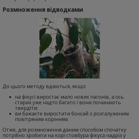
Розмноження відводками
До цього методу вдаються, якщо:
на фікусі виростає мало нових пагонів, а ось
старих уже надто багато і вони починають
твердіти;
ви бажаєте виростити бонсай з розгалуженим
повітряним корінням.
Отже, для розмноження даним способом спочатку
потрібно зробити на корі стовбура фікуса надріз у