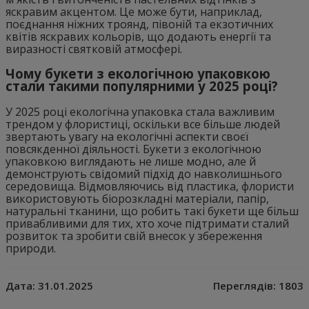
яскравим акцентом. Це може бути, наприклад,
поєднання ніжних троянд, півоній та екзотичних
квітів яскравих кольорів, що додають енергії та
виразності святковій атмосфері.
Чому букети з екологічною упаковкою
стали такими популярними у 2025 році?
У 2025 році екологічна упаковка стала важливим
трендом у флористиці, оскільки все більше людей
звертають увагу на екологічні аспекти своєї
повсякденної діяльності. Букети з екологічною
упаковкою виглядають не лише модно, але й
демонструють свідомий підхід до навколишнього
середовища. Відмовляючись від пластика, флористи
використовують біорозкладні матеріали, папір,
натуральні тканини, що робить такі букети ще більш
привабливими для тих, хто хоче підтримати сталий
розвиток та зробити свій внесок у збереження
природи.
Дата:
31.01.2025
Переглядів:
1803