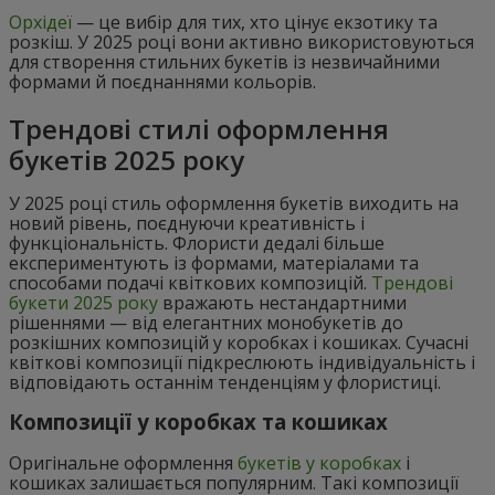
Орхідеї
— це вибір для тих, хто цінує екзотику та
розкіш. У 2025 році вони активно використовуються
для створення стильних букетів із незвичайними
формами й поєднаннями кольорів.
Трендові стилі оформлення
букетів 2025 року
У 2025 році стиль оформлення букетів виходить на
новий рівень, поєднуючи креативність і
функціональність. Флористи дедалі більше
експериментують із формами, матеріалами та
способами подачі квіткових композицій.
Трендові
букети 2025 року
вражають нестандартними
рішеннями — від елегантних монобукетів до
розкішних композицій у коробках і кошиках. Сучасні
квіткові композиції підкреслюють індивідуальність і
відповідають останнім тенденціям у флористиці.
Композиції у коробках та кошиках
Оригінальне оформлення
букетів у коробках
і
кошиках залишається популярним. Такі композиції