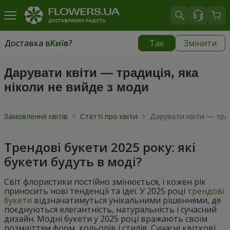
Доставка в
Київ
?
Так
Змінити
Доставка в
Київ
|
безкоштовно
Дарувати квіти — традиція, яка
ніколи не вийде з моди
Замовлення квітів
>
Статті про квіти
>
Дарувати квіти — трад
Трендові букети 2025 року: які
букети будуть в моді?
Світ флористики постійно змінюється, і кожен рік
приносить нові тенденції та ідеї. У 2025 році
трендові
букети
відзначатимуться унікальними рішеннями, де
поєднуються елегантність, натуральність і сучасний
дизайн. Модні букети у 2025 році вражають своїм
розмаїттям форм, кольорів і стилів. Сучасні квіткові