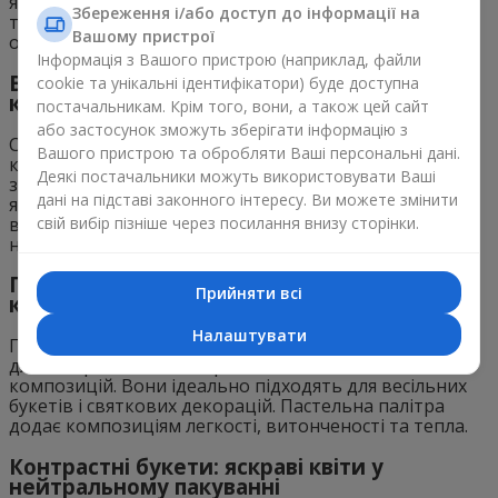
які кольори будуть популярними у букетах 2025 року
Збереження і/або доступ до інформації на
та як їх можна використовувати для підкреслення
Вашому пристрої
особливих моментів.
Інформація з Вашого пристрою (наприклад, файли
Відтінки синього та фіолетового – головні
cookie та унікальні ідентифікатори) буде доступна
кольори року
постачальникам. Крім того, вони, а також цей сайт
або застосунок зможуть зберігати інформацію з
Сині та фіолетові відтінки стануть головними
Вашого пристрою та обробляти Ваші персональні дані.
кольорами року. Вони додають букетам глибини та
Деякі постачальники можуть використовувати Ваші
загадковості, чудово поєднуючись із пастельними та
дані на підставі законного інтересу. Ви можете змінити
яскравими кольорами. Такі кольори чудово
виглядають у вечірніх і святкових композиціях,
свій вибір пізніше через посилання внизу сторінки.
надаючи їм розкоші та елегантності.
Пастельні кольори для романтичних
Прийняти всі
композицій
Налаштувати
Пастельні відтінки квітів залишаються актуальними
для створення ніжних і романтичних квіткових
композицій. Вони ідеально підходять для весільних
букетів і святкових декорацій. Пастельна палітра
додає композиціям легкості, витонченості та тепла.
Контрастні букети: яскраві квіти у
нейтральному пакуванні