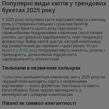
Популярні види квітів у трендових
букетах 2025 року
У 2025 році популярні квіти відіграватимуть ключову
роль у створенні стильних і сучасних букетів.
Трендові букети цього року підкорюють
гармонійними поєднаннями класичних і екзотичних
рослин, що ідеально відображають нові тенденції у
флористиці. Вибір квітів диктує настрій композиції:
від романтичних до сміливих і креативних.
Модні
букети у 2025 році
поєднуватимуть ніжність, розкіш і
природність, дозволяючи підкреслити
індивідуальність кожної події.
Тюльпани в незвичних кольорах
Тюльпани
залишаються класикою, але у 2025 році на
перший план виходять сорти з незвичними
відтінками — чорні, фіолетові, пастельні та навіть
багатобарвні. Вони чудово виглядають у
монобукетах і складних композиціях.
Півонії як символ елегантності