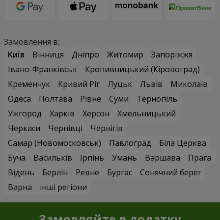
Замовлення в:
Київ
Вінниця
Дніпро
Житомир
Запоріжжя
Івано-Франківськ
Кропивницький (Кіровоград)
Кременчук
Кривий Ріг
Луцьк
Львів
Миколаїв
Одеса
Полтава
Рівне
Суми
Тернопіль
Ужгород
Харків
Херсон
Хмельницький
Черкаси
Чернівці
Чернігів
Самар (Новомосковськ)
Павлоград
Біла Церква
Буча
Васильків
Ірпінь
Умань
Варшава
Прага
Відень
Берлін
Ревне
Бургас
Сонячний берег
Варна
інші регіони
Замовляйте в додатку