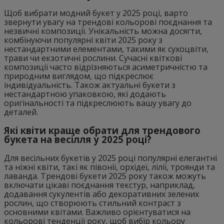
Щоб вибрати модний букет у 2025 році, варто
звернути увагу на трендові кольорові поєднання та
незвичні композиції. Унікальність можна досягти,
комбінуючи популярні квіти 2025 року з
нестандартними елементами, такими як сухоцвіти,
трави чи екзотичні рослини. Сучасні квіткові
композиції часто відрізняються асиметричністю та
природним виглядом, що підкреслює
індивідуальність. Також актуальні букети з
нестандартною упаковкою, які додають
оригінальності та підкреслюють вашу увагу до
деталей.
Які квіти краще обрати для трендового
букета на весілля у 2025 році?
Для весільних букетів у 2025 році популярні елегантні
та ніжні квіти, такі як півонії, орхідеї, лілії, троянди та
лаванда. Трендові букети 2025 року також можуть
включати цікаві поєднання текстур, наприклад,
додавання сукулентів або декоративних зелених
рослин, що створюють стильний контраст з
основними квітами. Важливо орієнтуватися на
кольорові тенденції року, щоб вибір кольору