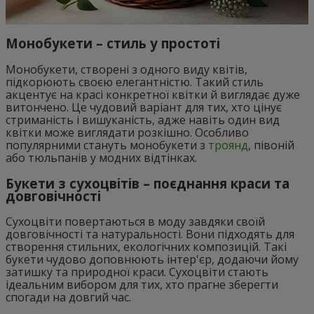
Монобукети – стиль у простоті
Монобукети, створені з одного виду квітів,
підкорюють своєю елегантністю. Такий стиль
акцентує на красі конкретної квітки й виглядає дуже
витончено. Це чудовий варіант для тих, хто цінує
стриманість і вишуканість, адже навіть один вид
квітки може виглядати розкішно. Особливо
популярними стануть монобукети з
троянд
, півоній
або тюльпанів у модних відтінках.
Букети з сухоцвітів – поєднання краси та
довговічності
Сухоцвіти повертаються в моду завдяки своїй
довговічності та натуральності. Вони підходять для
створення стильних, екологічних композицій. Такі
букети чудово доповнюють інтер'єр, додаючи йому
затишку та природної краси. Сухоцвіти стають
ідеальним вибором для тих, хто прагне зберегти
спогади на довгий час.