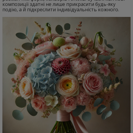
композиції здатні не лише прикрасити будь-яку
подію, а й підкреслити індивідуальність кожного.