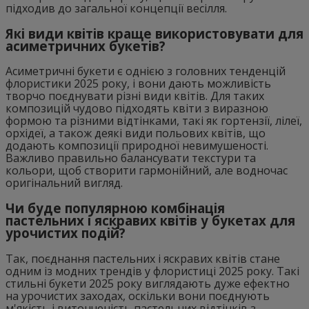
підходив до загальної концепції весілля.
Які види квітів краще використовувати для
асиметричних букетів?
Асиметричні букети є однією з головних тенденцій
флористики 2025 року, і вони дають можливість
творчо поєднувати різні види квітів. Для таких
композицій чудово підходять квіти з виразною
формою та різними відтінками, такі як гортензії, лілеї,
орхідеї, а також деякі види польових квітів, що
додають композиції природної невимушеності.
Важливо правильно балансувати текстури та
кольори, щоб створити гармонійний, але водночас
оригінальний вигляд.
Чи буде популярною комбінація
пастельних і яскравих квітів у букетах для
урочистих подій?
Так, поєднання пастельних і яскравих квітів стане
одним із модних трендів у флористиці 2025 року. Такі
стильні букети 2025 року виглядають дуже ефектно
на урочистих заходах, оскільки вони поєднують
м'якість і витонченість пастельних відтінків з