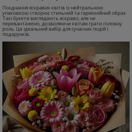
Поєднання яскравих квітів із нейтральною
упаковкою створює стильний та гармонійний образ.
Такі букети виглядають яскраво, але не
перевантажено, дозволяючи квітам грати головну
роль. Це ідеальний вибір для сучасних подій і
подарунків.