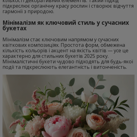
кількості декоративних елементів. Такий підхід
підкреслює органічну красу рослин і створює відчуття
гармонії з природою.
Мінімалізм як ключовий стиль у сучасних
букетах
Мінімалізм стає ключовим напрямом у сучасних
квіткових композиціях. Простота форм, обмежена
кількість кольорів і акцент на якість квітів — усе це
характерно для стильних букетів 2025 року.
Мінімалістичні букети чудово підходять для будь-якої
події та підкреслюють елегантність і витонченість.