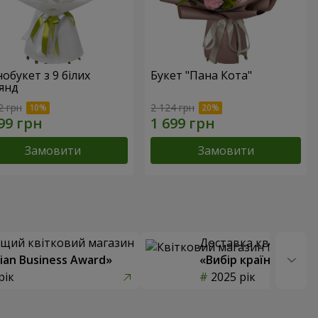
обукет з 9 білих
Букет "Пана Кота"
янд
2 грн
2 124 грн
Замовити
Замовити
щий квітковий магазин
Доставка квітів року
ian Business Award»
«Вибір країни»
рік
2025 рік