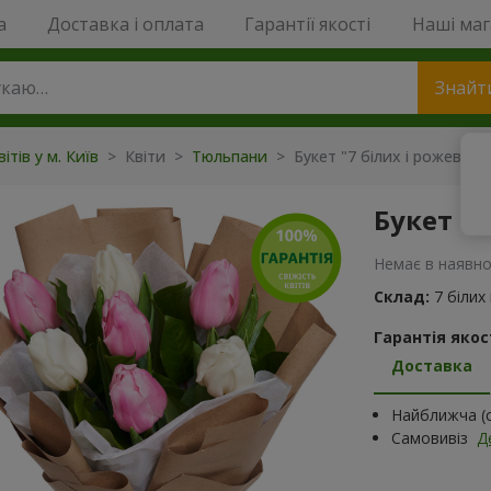
a
Доставка і оплата
Гарантії якості
Наші ма
Знайт
ітів у м. Київ
> Квіти >
Тюльпани
> Букет "7 білих і рожевих 
Букет "7
Немає в наявно
Склад:
7 білих
Гарантія якост
Доставка
Найближча (с
Самовивіз
Д