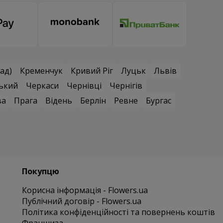
ад)
Кременчук
Кривий Ріг
Луцьк
Львів
ький
Черкаси
Чернівці
Чернігів
ва
Прага
Відень
Берлін
Ревне
Бургас
Покупцю
Корисна інформація - Flowers.ua
Публічний договір - Flowers.ua
Політика конфіденційності та повернень коштів