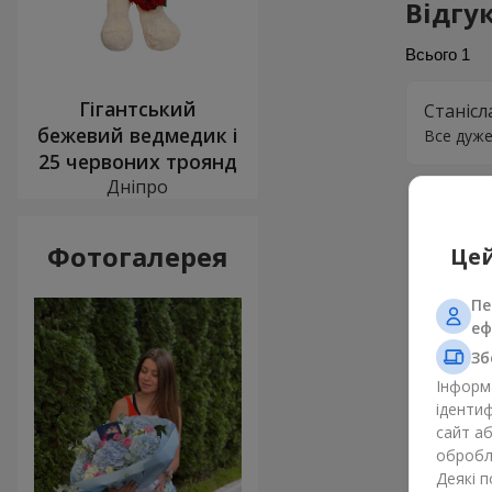
Відгу
Всього
1
Гігантський
Станісл
бежевий ведмедик і
Все дуже
25 червоних троянд
Дніпро
Фотогалерея
Цей
Пе
еф
Зб
Інформа
ідентиф
сайт а
обробля
Деякі 