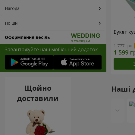
Нагода
По ціні
Букет к
Оформлення весіль
1 777 грн
Завантажуйте наш мобільний додаток
Щойно
Наші 
доставили