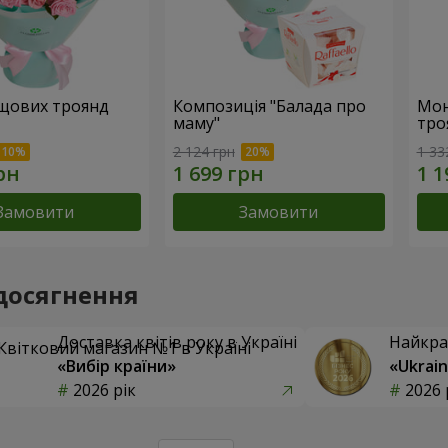
ущових троянд
Композиція "Балада про
Мон
маму"
тро
2 124 грн
1 33
Замовити
Замовити
досягнення
Доставка квітів року в Україні
Найкра
«Вибір країни»
«Ukrain
2026 рік
2026 