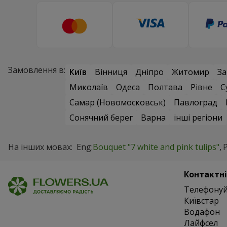
Замовлення в:
Київ
Вінниця
Дніпро
Житомир
За
Миколаїв
Одеса
Полтава
Рівне
С
Самар (Новомосковськ)
Павлоград
Сонячний берег
Варна
інші регіони
На інших мовах:
Eng:
Bouquet "7 white and pink tulips"
Р
Контактні
Телефонуй
Київстар
Водафон
Лайфсел