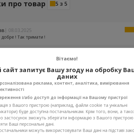
ки про товар
5
з
5
ав
08.03.2025
 добре ! Так тримати !
Вітаємо!
 сайт запитує Вашу згоду на обробку В
даних
рсоналізована реклама, контент, аналітика, вимірювання
ективності
ереження і/або доступ до інформації на Вашому пристрої
ція з Вашого пристрою (наприклад, файли cookie та унікальні
ікатори) буде доступна постачальникам. Крім того, вони, а тако
бо застосунок зможуть зберігати інформацію з Вашого пристрою
ти Ваші персональні дані.
постачальники можуть використовувати Ваші дані на підставі зак