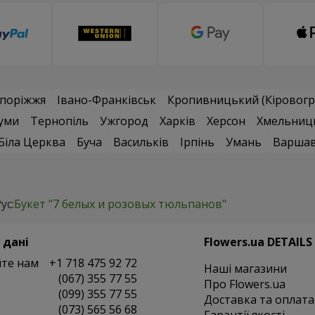
поріжжя
Івано-Франківськ
Кропивницький (Кіровогр
уми
Тернопіль
Ужгород
Харків
Херсон
Хмельниц
Біла Церква
Буча
Васильків
Ірпінь
Умань
Варша
ус:
Букет "7 белых и розовых тюльпанов"
 дані
Flowers.ua DETAILS
те нам
+1 718 475 92 72
Наші магазини
(067) 355 77 55
Про Flowers.ua
(099) 355 77 55
Доставка та оплата
(073) 565 56 68