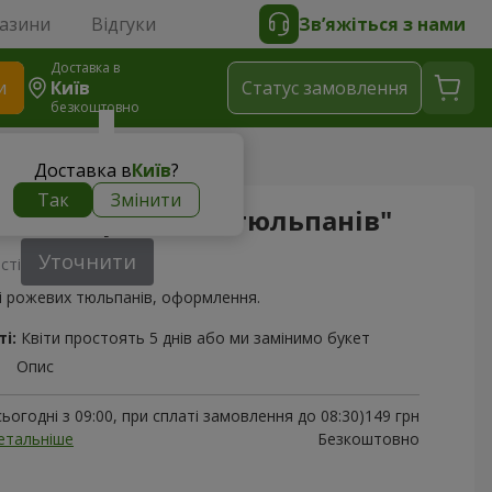
газини
Відгуки
Зв’яжіться з нами
Доставка в
и
Київ
Статус замовлення
безкоштовно
тюльпанів"
Доставка в
Київ
?
Так
Змінити
 білих і рожевих тюльпанів"
Уточнити
сті
 і рожевих тюльпанів, оформлення.
і:
Квіти простоять 5 днів або ми замінимо букет
Опис
ьогодні з 09:00, при сплаті замовлення до 08:30)
149 грн
етальніше
Безкоштовно