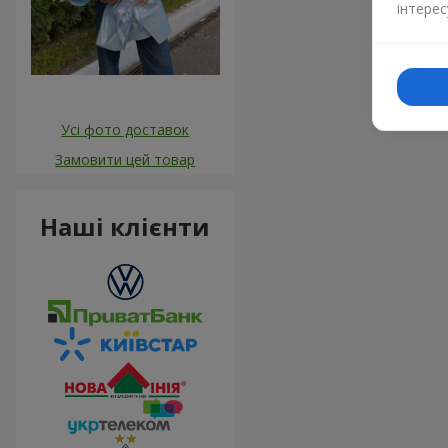
інтерес
Усі фото доставок
Замовити цей товар
Наші клієнти