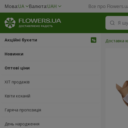
Мова:
UA
Валюта:
UAH
Все про Flowers.u
Акційні букети
Доставка кв
Новинки
Оптові ціни
ХІТ продажів
Квіти коханій
Гаряча пропозиція
День народження