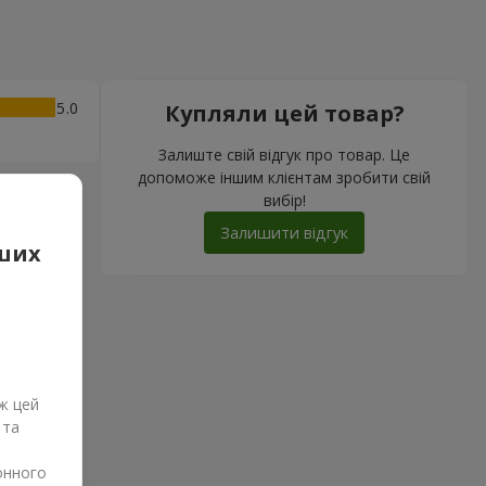
5
Купляли цей товар?
Залиште свій відгук про товар. Це
допоможе іншим клієнтам зробити свій
вибір!
Залишити відгук
аших
ж цей
 та
онного