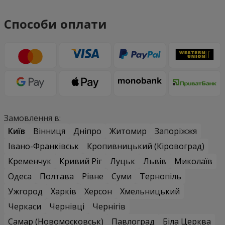
Способи оплати
Замовлення в:
Київ
Вінниця
Дніпро
Житомир
Запоріжжя
Івано-Франківськ
Кропивницький (Кіровоград)
Кременчук
Кривий Ріг
Луцьк
Львів
Миколаїв
Одеса
Полтава
Рівне
Суми
Тернопіль
Ужгород
Харків
Херсон
Хмельницький
Черкаси
Чернівці
Чернігів
Самар (Новомосковськ)
Павлоград
Біла Церква