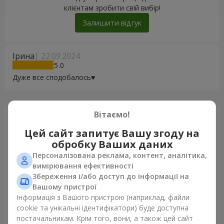
клієнтам зробити свій вибір!
Залишити відгук
Ірина
22.09.2024
5
Дуже все сподобалось♥️
Вітаємо!
Щойно доставили
Цей сайт запитує Вашу згоду на
обробку Ваших даних
Персоналізована реклама, контент, аналітика,
вимірювання ефективності
Збереження і/або доступ до інформації на
Вашому пристрої
Інформація з Вашого пристрою (наприклад, файли
cookie та унікальні ідентифікатори) буде доступна
постачальникам. Крім того, вони, а також цей сайт