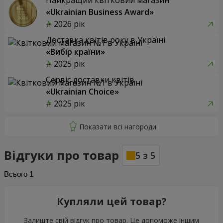
Найкращий квітковий магазин
«Ukrainian Business Award»
2026 рік
Доставка квітів року в Україні
«Вибір країни»
2025 рік
Сервіс доставки квітів
«Ukrainian Choice»
2025 рік
Відгуки про товар
5
з
5
Всього
1
Купляли цей товар?
Залиште свій відгук про товар. Це допоможе іншим