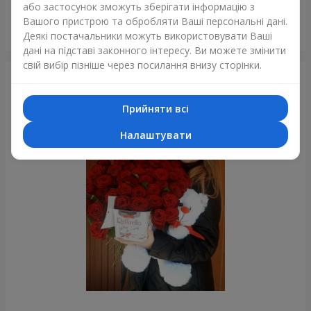
або застосунок зможуть зберігати інформацію з
Вашого пристрою та обробляти Ваші персональні дані.
Букет "Лісова німфа"
Деякі постачальники можуть використовувати Ваші
Харків
дані на підставі законного інтересу. Ви можете змінити
свій вибір пізніше через посилання внизу сторінки.
Фотогалерея
Прийняти всі
Налаштувати