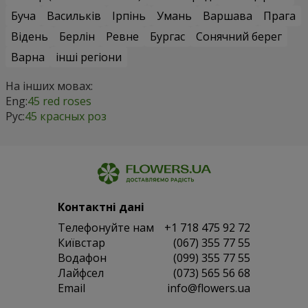
Буча
Васильків
Ірпінь
Умань
Варшава
Прага
Відень
Берлін
Ревне
Бургас
Сонячний берег
Варна
інші регіони
На інших мовах:
Eng:
45 red roses
Рус:
45 красных роз
Контактні дані
Телефонуйте нам
+1 718 475 92 72
Київстар
(067) 355 77 55
Водафон
(099) 355 77 55
Лайфсел
(073) 565 56 68
Email
info@flowers.ua