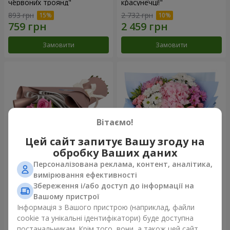
червоних троянд"
красунечці!"
893 грн
2 732 грн
Замовити
Замовити
Вітаємо!
Цей сайт запитує Вашу згоду на
обробку Ваших даних
Персоналізована реклама, контент, аналітика,
Букет "7 рожевих троянд!"
Романтичний букет
вимірювання ефективності
"Небеса"
Збереження і/або доступ до інформації на
1 124 грн
2 199 грн
Вашому пристрої
Інформація з Вашого пристрою (наприклад, файли
cookie та унікальні ідентифікатори) буде доступна
Замовити
Замовити
постачальникам. Крім того, вони, а також цей сайт