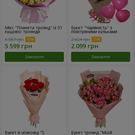
Мікс "Планета троянд" із 51
Букет "Чарівність" з
кущової троянди
повітряними кульками
6 587 грн
2 624 грн
Замовити
Замовити
Букет в упаковці "5
Букет троянд "Моїй