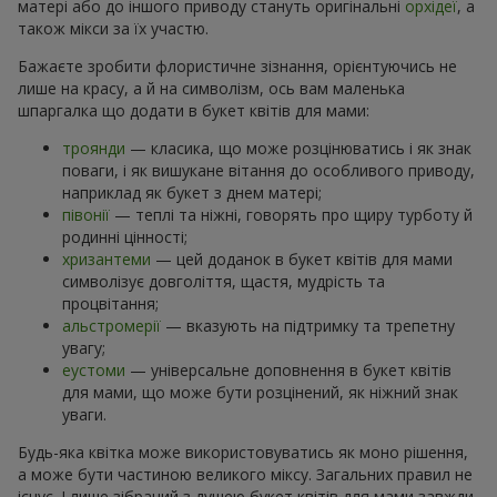
матері або до іншого приводу стануть оригінальні
орхідеї
, а
також мікси за їх участю.
Бажаєте зробити флористичне зізнання, орієнтуючись не
лише на красу, а й на символізм, ось вам маленька
шпаргалка що додати в букет квітів для мами:
троянди
— класика, що може розцінюватись і як знак
поваги, і як вишукане вітання до особливого приводу,
наприклад як букет з днем матері;
півонії
— теплі та ніжні, говорять про щиру турботу й
родинні цінності;
хризантеми
— цей доданок в букет квітів для мами
символізує довголіття, щастя, мудрість та
процвітання;
альстромерії
— вказують на підтримку та трепетну
увагу;
еустоми
— універсальне доповнення в букет квітів
для мами, що може бути розцінений, як ніжний знак
уваги.
Будь-яка квітка може використовуватись як моно рішення,
а може бути частиною великого міксу. Загальних правил не
існує. І лише зібраний з душею букет квітів для мами завжди