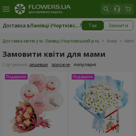
Доставка в
Ланівці (Чортківський р-н)
?
Так
Змінити
Доставка в
Ланівці (Чортківський р-н)
|
1435 грн
Доставка квітів у м. Ланівці (Чортківський р-н)
> Кому > Квіти
Замовити квіти для мами
Сортування:
дешевше
дорожче
популярні