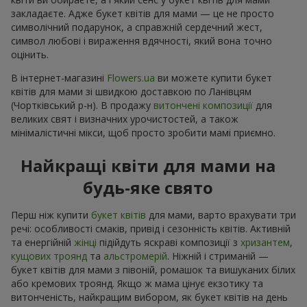
закладаєте. Адже букет квітів для мами — це не просто
символічний подарунок, а справжній сердечний жест,
символ любові і вираження вдячності, який вона точно
оцінить.
В інтернет-магазині
Flowers.ua
ви можете купити букет
квітів для мами зі швидкою доставкою по Ланівцям
(Чортківський р-н). В продажу
витончені композиції
для
великих свят і визначних урочистостей, а також
мінімалістичні мікси, щоб просто зробити мамі приємно.
Найкращі квіти для мами на
будь-яке свято
Перш ніж купити
букет квітів
для мами, варто врахувати три
речі: особливості смаків, привід і сезонність квітів. Активній
та енергійній
жінці
підійдуть яскраві композиції з
хризантем
,
кущових троянд
та
альстромерій
. Ніжній і стриманій —
букет квітів для мами з півоній, ромашок та вишуканих білих
або кремових троянд. Якщо ж мама цінує екзотику та
витонченість, найкращим вибором, як букет квітів на день