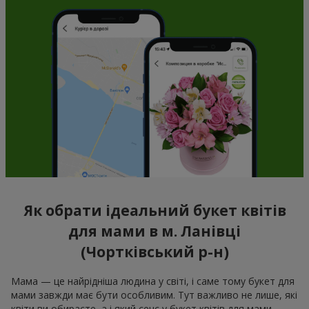
Як обрати ідеальний букет квітів
для мами в м. Ланівці
(Чортківський р-н)
Мама — це найрідніша людина у світі, і саме тому букет для
мами завжди має бути особливим. Тут важливо не лише, які
квіти ви обираєте, а і який сенс у букет квітів для мами