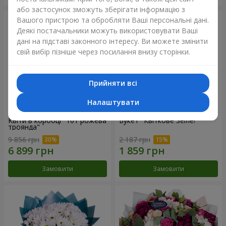
або застосунок зможуть зберігати інформацію з
Вашого пристрою та обробляти Ваші персональні дані.
Деякі постачальники можуть використовувати Ваші
дані на підставі законного інтересу. Ви можете змінити
свій вибір пізніше через посилання внизу сторінки.
Прийняти всі
Налаштувати
Квіти в коробці "101 рожева
Букет "Квіткове Selfie!"
троянда"
9 856 грн
2 187 грн
Замовити
Замовити