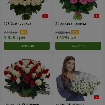
101 біла троянда
51 рожева троянда
7 449 грн
5 322 грн
Замовити
Замовити
Кошик "З найкращими
Кошик "Янголятко"