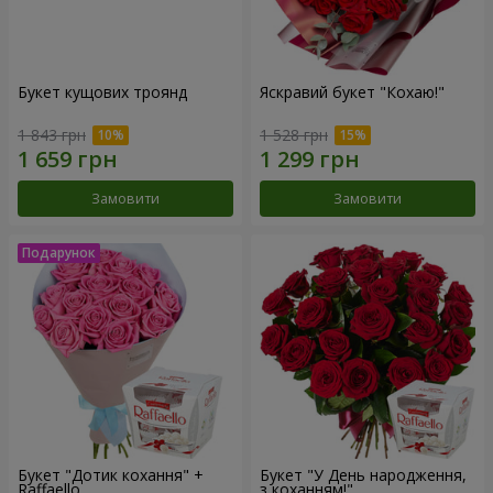
Букет кущових троянд
Яскравий букет "Кохаю!"
1 843 грн
1 528 грн
Замовити
Замовити
Букет "Дотик кохання" +
Букет "У День народження,
Raffaello
з коханням!"