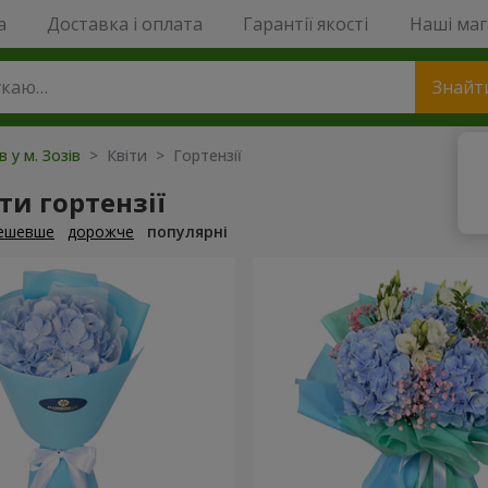
a
Доставка і оплата
Гарантії якості
Наші ма
Знайт
в у м. Зозів
> Квіти > Гортензії
и гортензії
ешевше
дорожче
популярні