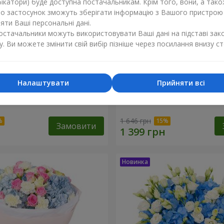
ікатори) буде доступна постачальникам. Крім того, вони, а тако
бо застосунок зможуть зберігати інформацію з Вашого пристрою
ти Ваші персональні дані.
постачальники можуть використовувати Ваші дані на підставі зак
у. Ви можете змінити свій вибір пізніше через посилання внизу ст
Налаштувати
Прийняти всі
хнення синяви"
Букет "Ранок"
1 646 грн
Замовити