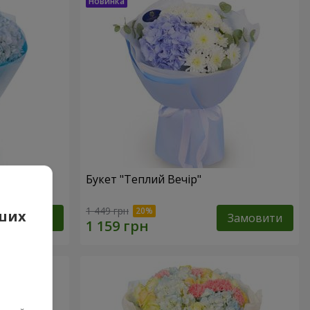
Букет "Теплий Вечір"
1 449 грн
аших
Замовити
Замовити