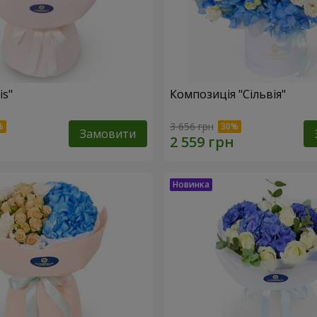
is"
Композиція "Сільвія"
3 656 грн
Замовити