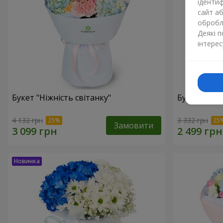
ідентиф
сайт а
обробля
Деякі 
інтерес
Букет "Ніжність світанку"
Букет "Нат
4 132 грн
3 332 грн
Замовити