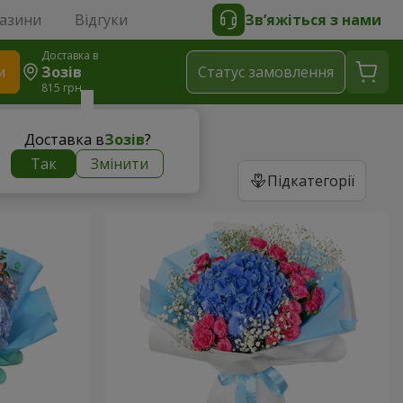
газини
Відгуки
Зв’яжіться з нами
Доставка в
и
Зозів
Статус замовлення
815 грн
Доставка в
Зозів
?
Так
Змінити
Підкатегорії