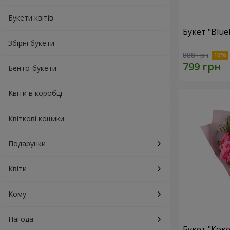
Букети квітів
Букет "Blue
Збірні букети
888 грн
Бенто-букети
Квіти в коробці
Квіткові кошики
Подарунки
Квіти
Кому
Нагода
Букет "Коке