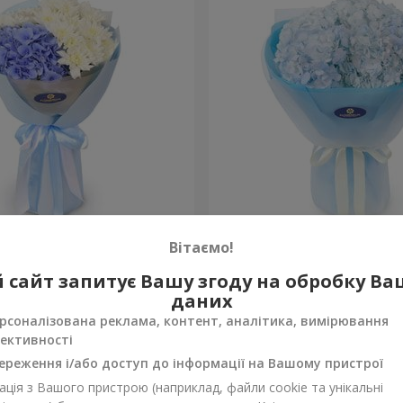
сть моя"
Букет "Blue ball"
Вітаємо!
3 427 грн
 сайт запитує Вашу згоду на обробку В
Замовити
даних
рсоналізована реклама, контент, аналітика, вимірювання
ективності
ереження і/або доступ до інформації на Вашому пристрої
ція з Вашого пристрою (наприклад, файли cookie та унікальні