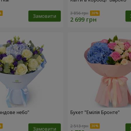
3 856 грн
Замовити
андове небо"
Букет "Емілія Бронте"
2 513 грн
Замовити