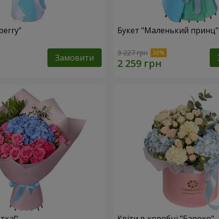
berry"
Букет "Маленький принц"
3 227 грн
Замовити
тка!"
Квіти в коробці "Бароко"