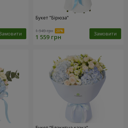
Букет "Бірюза"
1 949 грн
Замовити
Замовити
Букет "Блакитна казка"