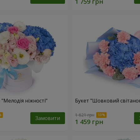
 "Мелодія ніжності"
Букет "Шовковий світано
1 621 грн
Замовити