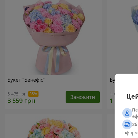
Букет "Бенефіс"
Букет "Раді
5 475 грн
1 481 грн
Цей
Замовити
Пе
еф
Зб
Інформа