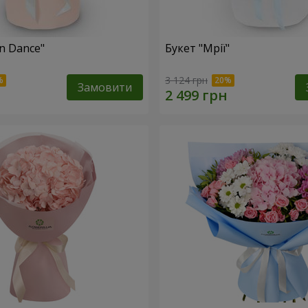
n Dance"
Букет "Мрії"
3 124 грн
Замовити