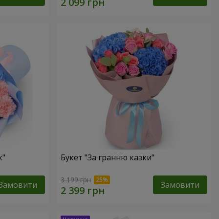
к"
Букет "За гранню казки"
3 199 грн
Замовити
Замовити