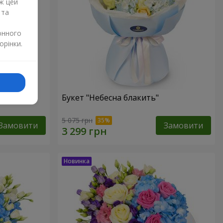
ж цей
 та
онного
орінки.
Букет "Небесна блакить"
5 075 грн
Замовити
Замовити