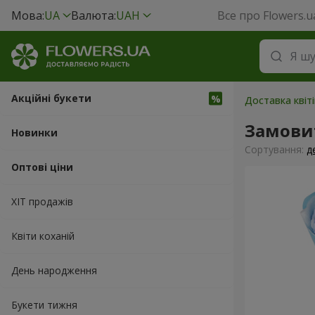
Мова:
UA
Валюта:
UAH
Все про Flowers.u
Акційні букети
Доставка квіті
Замовит
Новинки
Сортування:
д
Оптові ціни
ХІТ продажів
Квіти коханій
День народження
Букети тижня