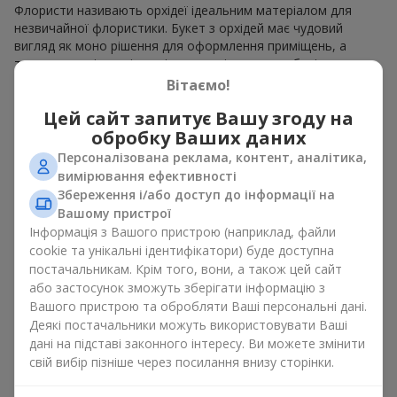
Флористи називають орхідеї ідеальним матеріалом для
незвичайної флористики. Букет з орхідей має чудовий
вигляд як моно рішення для оформлення приміщень, а
також як варіант міксу з іншими квітами, що зберігає свою
виразність у будь-якому форматі. Завдяки своїй структурі
Вітаємо!
орхідея дозволяє створювати композиції у класичному,
Цей сайт запитує Вашу згоду на
мінімалістичному або сучасному стилі. Букет з орхідей
виглядає ефектно як у камерних, так і в масштабних
обробку Ваших даних
роботах, а її розкішні суцвіття легко стають центральним
Персоналізована реклама, контент, аналітика,
елементом композиції букет з орхідей. Залежно від
вимірювання ефективності
оформлення і сорту рослин різниться на орхідеї ціна.
Збереження і/або доступ до інформації на
Зважайте на це перш ніж замовити букет з орхідей.
Вашому пристрої
Інформація з Вашого пристрою (наприклад, файли
Кому дарують орхідеї?
cookie та унікальні ідентифікатори) буде доступна
постачальникам. Крім того, вони, а також цей сайт
Букет з орхідей універсальний і може підійти будь-кому. Їх
або застосунок зможуть зберігати інформацію з
дарують
коханим жінками
,
мамі
,
дівчині
,
дружині
, сестрі,
Вашого пристрою та обробляти Ваші персональні дані.
подрузі,
колезі
або
бізнес-партнеру
. Сьогодні можна орхідеї
Деякі постачальники можуть використовувати Ваші
купити недорого, а тому шансів зробити бажаний
дані на підставі законного інтересу. Ви можете змінити
подарунок стає ще більше.
свій вибір пізніше через посилання внизу сторінки.
Букет з орхідей — ідеальна квіткова композиція для