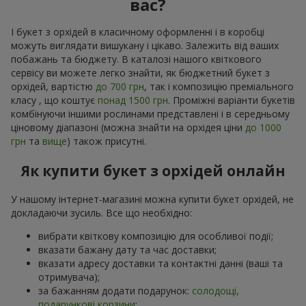
вас?
І букет з орхідей в класичному оформленні і в коробці
можуть виглядати вишукану і цікаво. Залежить від ваших
побажань та бюджету. В каталозі нашого квіткового
сервісу ви можете легко знайти, як бюджетний букет з
орхідей, вартістю
до 700 грн
, так і композицію преміального
класу , що коштує
понад 1500 грн
. Проміжні варіанти букетів
комбінуючи іншими рослинами представлені і в середньому
ціновому діапазоні (можна знайти на орхідея ціни
до 1000
грн
та
вище
) також присутні.
Як купити букет з орхідей онлайн
У нашому інтернет-магазині можна купити букет орхідей, не
докладаючи зусиль. Все що необхідно:
вибрати квіткову композицію для особливої події;
вказати бажану дату та час доставки;
вказати адресу доставки та контактні данні (ваші та
отримувача);
за бажанням додати подарунок:
солодощі,
подарункові корзини
;