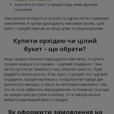
оплатити за букет з орхідей будь-яким зручним
способом.
Наші флористи беруться за роботу одразу після отримання
замовлення. А кур’єри докладають максимум зусиль, щоб
букет з орхідей приїхав на місце цілим та неушкодженим.
Купити орхідею чи цілий
букет – що обрати?
Якщо людина обожнює вирощувати живі квіти, то купити
орхідею недорого в горщику – чудовий подарунок. Така
квітка протягом тривалого часу збереже свіжість і буде
радувати своєю красою. Втім, букет з орхідей теж чудовий
подарунок. Орхідея маленька у складі букетів підійде для
урочистого випадку, а також як квітковий комплімент тим,
хто не хоче займатись вирощуванням та поливом. Сьогодні
на орхідея ціна доступна кожному, то ж завжди можна
вибрати відповідний букет з орхідей.
Як оформити замовлення на