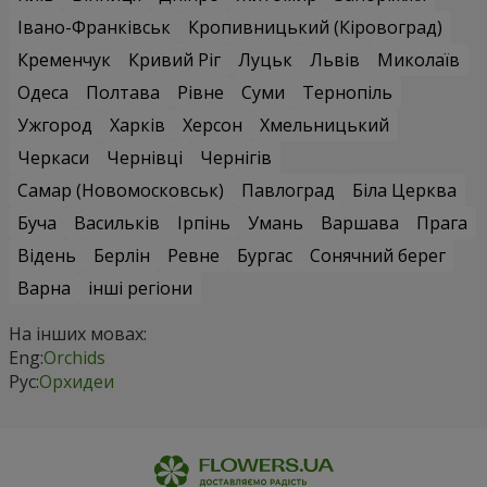
Івано-Франківськ
Кропивницький (Кіровоград)
Кременчук
Кривий Ріг
Луцьк
Львів
Миколаїв
Одеса
Полтава
Рівне
Суми
Тернопіль
Ужгород
Харків
Херсон
Хмельницький
Черкаси
Чернівці
Чернігів
Самар (Новомосковськ)
Павлоград
Біла Церква
Буча
Васильків
Ірпінь
Умань
Варшава
Прага
Відень
Берлін
Ревне
Бургас
Сонячний берег
Варна
інші регіони
На інших мовах:
Eng:
Orchids
Рус:
Орхидеи