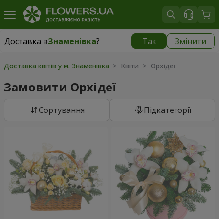
Доставка в
Знаменівка
?
Так
Змінити
Доставка в
Знаменівка
|
безкоштовно
Доставка квітів у м. Знаменівка
> Квіти > Орхідеї
Замовити Орхідеї
Сортування
Підкатегорії