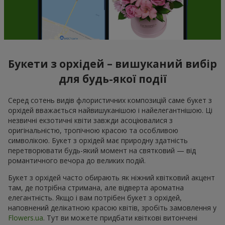
Букети з орхідей – вишуканий вибір
для будь-якої події
Серед сотень видів флористичних композицій саме букет з
орхідей вважається найвишуканішою і найелегантнішою. Ці
незвичні екзотичні квіти завжди асоціювалися з
оригінальністю, тропічною красою та особливою
символікою. Букет з орхідей має природну здатність
перетворювати будь-який момент на святковий — від
романтичного вечора до великих подій.
Букет з орхідей часто обирають як ніжний квітковий акцент
там, де потрібна стримана, але відверта ароматна
елегантність. Якщо і вам потрібен букет з орхідей,
наповнений делікатною красою квітів, зробіть замовлення у
Flowers.ua
. Тут ви можете придбати квіткові витончені