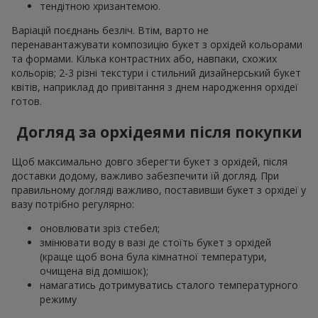
тендітною хризантемою.
Варіацій поєднань безліч. Втім, варто не
перенавантажувати композицію букет з орхідей кольорами
та формами. Кілька контрастних або, навпаки, схожих
кольорів; 2-3 різні текстури і стильний дизайнерський букет
квітів, наприклад до привітання з днем народження орхідеї
готов.
Догляд за орхідеями після покупки
Щоб максимально довго зберегти букет з орхідей, після
доставки додому, важливо забезпечити їй догляд. При
правильному догляді важливо, поставивши букет з орхідеї у
вазу потрібно регулярно:
оновлювати зріз стебел;
змінювати воду в вазі де стоїть букет з орхідей
(краще щоб вона була кімнатної температури,
очищена від домішок);
намагатись дотримуватись сталого температурного
режиму