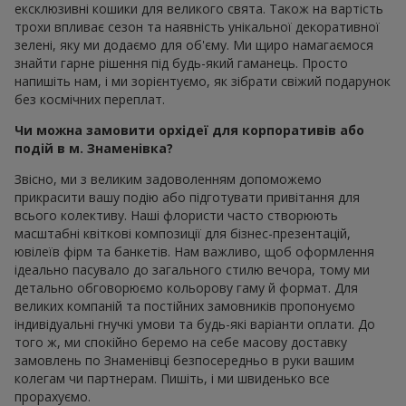
ексклюзивні кошики для великого свята. Також на вартість
трохи впливає сезон та наявність унікальної декоративної
зелені, яку ми додаємо для об'єму. Ми щиро намагаємося
знайти гарне рішення під будь-який гаманець. Просто
напишіть нам, і ми зорієнтуємо, як зібрати свіжий подарунок
без космічних переплат.
Чи можна замовити орхідеї для корпоративів або
подій в м. Знаменівка?
Звісно, ми з великим задоволенням допоможемо
прикрасити вашу подію або підготувати привітання для
всього колективу. Наші флористи часто створюють
масштабні квіткові композиції для бізнес-презентацій,
ювілеїв фірм та банкетів. Нам важливо, щоб оформлення
ідеально пасувало до загального стилю вечора, тому ми
детально обговорюємо кольорову гаму й формат. Для
великих компаній та постійних замовників пропонуємо
індивідуальні гнучкі умови та будь-які варіанти оплати. До
того ж, ми спокійно беремо на себе масову доставку
замовлень по Знаменівці безпосередньо в руки вашим
колегам чи партнерам. Пишіть, і ми швиденько все
прорахуємо.