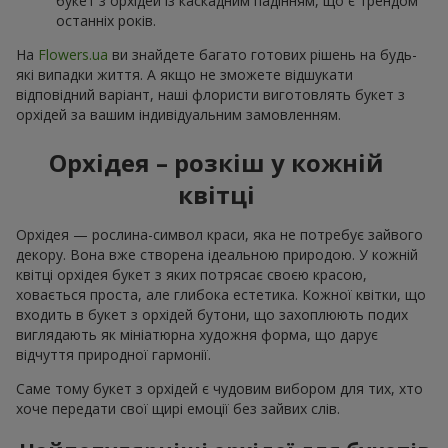
букет з орхідей із каскадним падінням, що є трендом
останніх років.
На
Flowers.ua
ви знайдете багато готових рішень на будь-
які випадки життя. А якщо не зможете відшукати
відповідний варіант, наші флористи виготовлять букет з
орхідей за вашим індивідуальним замовленням.
Орхідея – розкіш у кожній
квітці
Орхідея — рослина-символ краси, яка не потребує зайвого
декору. Вона вже створена ідеальною природою. У кожній
квітці орхідея букет з яких потрясає своєю красою,
ховається проста, але глибока естетика. Кожної квітки, що
входить в букет з орхідей бутони, що захоплюють подих
виглядають як мініатюрна художня форма, що дарує
відчуття природної гармонії.
Саме тому букет з орхідей є чудовим вибором для тих, хто
хоче передати свої щирі емоції без зайвих слів.