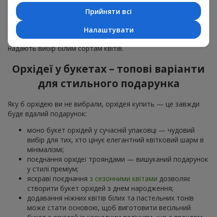
особливої події: річниць,
побачень
,
днів народження
та
Прийняти всі
навіть
бізнес-привітань
.
Для романтики обирають ніжну екзотику — букет з орхідей
Налаштувати
в рожевих та фіолетових тонах. Для
весільних букетів
надають вибір білим сортам квітів.
Орхідеї у букетах – топові варіанти
для стильного подарунка
Яку б орхідею ви не вибрали, орхідея купить — це завжди
буде вдалий подарунок:
моно букет орхідей у сучасній упаковці — чудовий
вибір для тих, хто цінує елегантний квітковий шарм в
мінімалізмі;
поєднання орхідеї трояндами — вишуканий подарунок
у стилі преміум;
яскраві поєднання
з сезонними квітами
дозволяє
створити букет орхідей з днем народження;
додавання ніжних квітів білих та пастельних тонів
може стати основою, щоб виготовити весільний