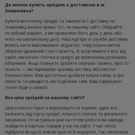
Де можна купить орхідею з доставкою в м.
Знаменівка?
Купити витончену орхідію та замовити її доставку по
Знаменівці можна прямо тут, на нашому сайті. Обирайте
потрібний варіант, а ми привеземо його день у день або
чітко на заплановану дату. Наші кур'єри зі служби доставки
возять квіти максимально акуратно, тому кожна квітка
збереже ідеальний стан і свіжість. В асортименті є все: від
однієї лаконічної гілочки в крафті до величезних розкішних
оберемків. Якщо плануєте зробити сюрприз таємно, просто
скажіть — ми підпишемо красиву листівку абсолютно
безкоштовно. Вам достатньо зробити кілька кліків, а про
свіжість та швидкість ми подбаємо самі. Ваш одержувач
точно буде у захваті.
Яка ціна орхідей на вашому сайті?
Ціна кожного букета вираховується окремо, адже все
залежить від сорту орхідеї, кількості гілочок та фінального
пакування. Усі актуальні ціни на готові роботи ви завжди
знайдете в картках товарів у нас на сайті. У нас легко
підібрати як щось зовсім просте й недороге, так і величезні