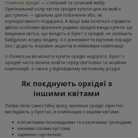
Оливкові орхідеї
— стильний та сучасний вибір.
Оригінальний колір квітки орхідея купити ціна за який є
доступною — ідеальна для побачення або, як
корпоративного подарунка. А якщо вам хочеться справити
дійсно особливе враження радимо орхідея ванда купити. Ця
вишукана квітка, що входить в букет з орхідей, не залишить
байдужою жодну людину. А її різноманіття відтінків порадує
око і додасть яскравих акцентів в неймовірні композиції.
У Flowers.ua ви можете купити орхідеї недорого. Букет з
орхідей часто можна знайти серед святкових та акційних
композицій, а також у відповідному квітковому розділі.
Як поєднують орхідеї з
іншими квітами
Попри свою самостійну красу, маленькі орхідеї ефектно
виглядають у букетах, в комбінаціях з іншими квітами:
елегантними піоновидними та класичними трояндами;
ніжними гілками еустоми;
чарівною гортензією;