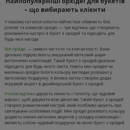
Найпопулярніші орхідеї для букетів
– що вибирають клієнти
У нашому каталозі клієнти найчастіше обирають білі,
рожеві та оливкові орхідеі — три відтінки, що створюють
різноманітні настрої в букет з орхідей та підходять для
будь-якої нагоди.
Білі орхідеї
— символ чистоти та елегантності. Вони
ідеально підкреслюють вишуканий квітковий шарм
витончених композицій. Такий букет з орхідей ідеально
підходить для будь-якого свята. Навіть міні орхідея чи
маленька орхідея білого кольору виглядає розкішно у
квітковому подарунку. А велика квітка створює додає
яскравий акцент в дизайнерський букет з орхідей.
Рожеві відтінки
дарують ніжність і теплоту. Це чудовий
варіант, щоб дарувати всім дівчатам. Такий букет з орхідей
створює романтичний настрій, який особливо цінують при
святкуванні особливих подій. Міні орхідеї рожевого кольору
додають ніжних квіткових акцентів у складну композицію і
являють собою чудовий подарунок як моно букет з орхідей.