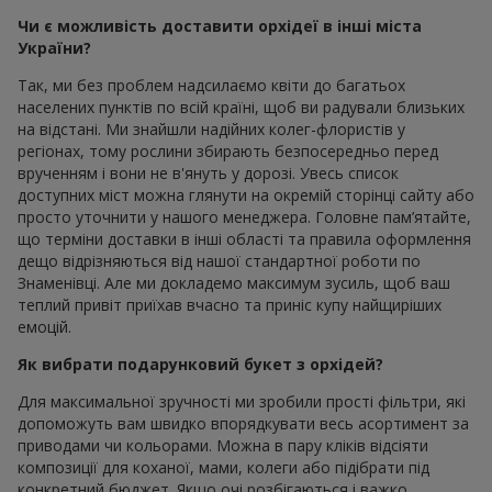
Чи є можливість доставити орхідеї в інші міста
України?
Так, ми без проблем надсилаємо квіти до багатьох
населених пунктів по всій країні, щоб ви радували близьких
на відстані. Ми знайшли надійних колег-флористів у
регіонах, тому рослини збирають безпосередньо перед
врученням і вони не в'януть у дорозі. Увесь список
доступних міст можна глянути на окремій сторінці сайту або
просто уточнити у нашого менеджера. Головне пам’ятайте,
що терміни доставки в інші області та правила оформлення
дещо відрізняються від нашої стандартної роботи по
Знаменівці. Але ми докладемо максимум зусиль, щоб ваш
теплий привіт приїхав вчасно та приніс купу найщиріших
емоцій.
Як вибрати подарунковий букет з орхідей?
Для максимальної зручності ми зробили прості фільтри, які
допоможуть вам швидко впорядкувати весь асортимент за
приводами чи кольорами. Можна в пару кліків відсіяти
композиції для коханої, мами, колеги або підібрати під
конкретний бюджет. Якщо очі розбігаються і важко