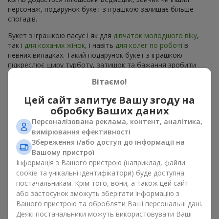
персонаж, подарунок букет з іграшкою залишає більше
спогадів.
Букет з іграшкою пасує і як для
дівчаток молодшого віку
,
так і
для коханих жінок
, і навіть
для колег по роботі
в
певних випадках. Такий подарунок букет з іграшкою
підкреслює щиру турботу, затишок та бажання зробити
людині приємно. На
flowers.ua
можна знайти різноманітні
Вітаємо!
пропозиції на будь-який смак та бюджет, щоб зробити
подарунок в м. Знаменівка незабутнім.
Цей сайт запитує Вашу згоду на
обробку Ваших даних
Як м’яка іграшка підкреслює
Персоналізована реклама, контент, аналітика,
емоції разом із квітами
вимірювання ефективності
Збереження і/або доступ до інформації на
Вашому пристрої
Букет з іграшкою — універсальне і завжди влучне рішення.
Таке поєднання подвоює емоції та дає можливість
Інформація з Вашого пристрою (наприклад, файли
оновлювати їх в пам’яті, кожен раз, коли плюшевий
cookie та унікальні ідентифікатори) буде доступна
приятель потрапляє у поле зору Разом букет з іграшкою
постачальникам. Крім того, вони, а також цей сайт
працюють ідеально. Квіти та іграшка створюють баланс між
або застосунок зможуть зберігати інформацію з
красою і ніжністю, а ще залишають приємний подарунок на
Вашого пристрою та обробляти Ваші персональні дані.
довгі роки.
Деякі постачальники можуть використовувати Ваші