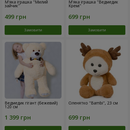
М'яка іграшка "Милий
М'яка іграшка "Ведмедик
зайчик"
Кремі"
Замовити
Замовити
Ведмедик гігант (бежевий)
Оленятко "Bambi", 23 см
120 см