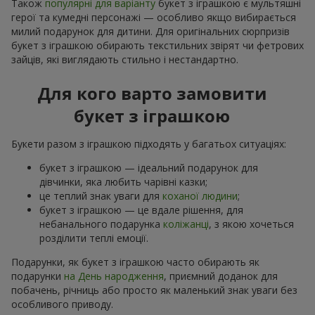
Також
популярні для варіанту
букет з іграшкою є мультяшні
герої та кумедні персонажі — особливо якщо вибирається
милий подарунок для дитини. Для оригінальних сюрпризів
букет з іграшкою обирають текстильних звірят чи фетрових
зайців, які виглядають стильно і нестандартно.
Для кого варто замовити
букет з іграшкою
Букети разом з іграшкою підходять у багатьох ситуаціях:
букет з іграшкою — ідеальний подарунок для
дівчинки, яка любить чарівні казки;
це теплий знак уваги для
коханої людини
;
букет з іграшкою — це вдале рішення, для
небанального подарунка
коліжанці
, з якою хочеться
розділити теплі емоції.
Подарунки, як букет з іграшкою часто обирають як
подарунки
на День народження
, приємний доданок для
побачень, річниць або просто як маленький знак уваги без
особливого приводу.