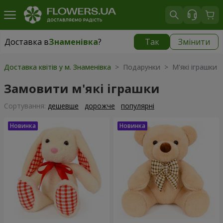
Доставка в
Знаменівка
?
Так
Змінити
Доставка в
Знаменівка
|
безкоштовно
Доставка квітів у м. Знаменівка
> Подарунки > М'які іграшки
Замовити м'які іграшки
Сортування:
дешевше
дорожче
популярні