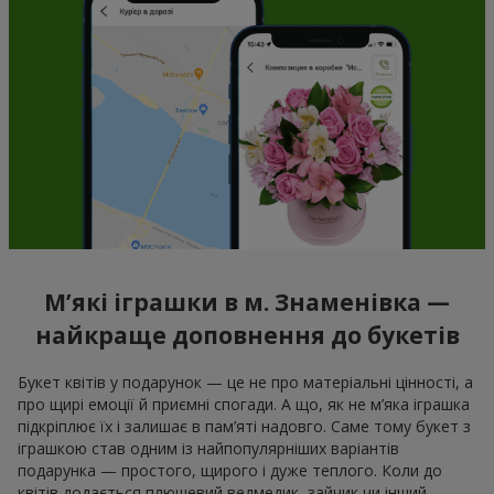
М’які іграшки в м. Знаменівка —
найкраще доповнення до букетів
Букет квітів у подарунок — це не про матеріальні цінності, а
про щирі емоції й приємні спогади. А що, як не м’яка іграшка
підкріплює їх і залишає в пам’яті надовго. Саме тому букет з
іграшкою став одним із найпопулярніших варіантів
подарунка — простого, щирого і дуже теплого. Коли до
квітів додається плюшевий ведмедик, зайчик чи інший