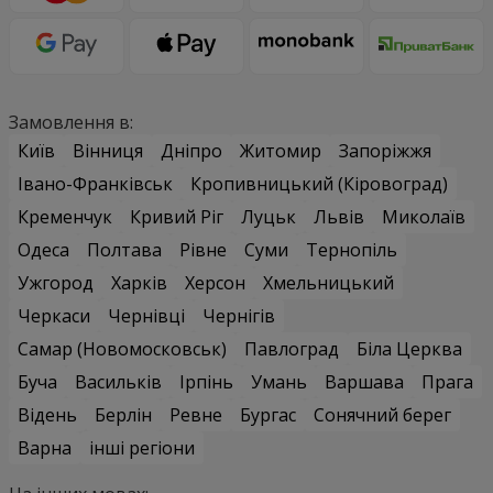
Замовлення в:
Київ
Вінниця
Дніпро
Житомир
Запоріжжя
Івано-Франківськ
Кропивницький (Кіровоград)
Кременчук
Кривий Ріг
Луцьк
Львів
Миколаїв
Одеса
Полтава
Рівне
Суми
Тернопіль
Ужгород
Харків
Херсон
Хмельницький
Черкаси
Чернівці
Чернігів
Самар (Новомосковськ)
Павлоград
Біла Церква
Буча
Васильків
Ірпінь
Умань
Варшава
Прага
Відень
Берлін
Ревне
Бургас
Сонячний берег
Варна
інші регіони