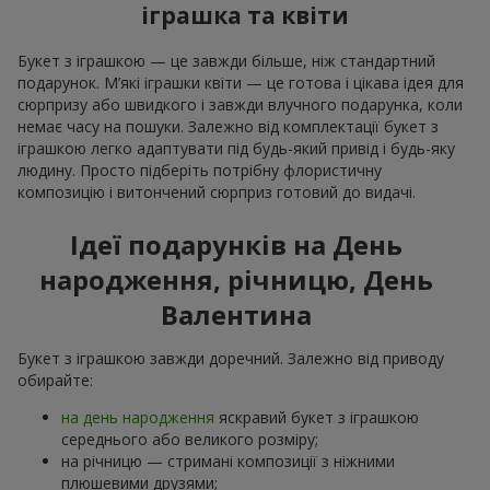
іграшка та квіти
Букет з іграшкою — це завжди більше, ніж стандартний
подарунок. М’які іграшки квіти — це готова і цікава ідея для
сюрпризу або швидкого і завжди влучного подарунка, коли
немає часу на пошуки. Залежно від комплектації букет з
іграшкою легко адаптувати під будь-який привід і будь-яку
людину. Просто підберіть потрібну флористичну
композицію і витончений сюрприз готовий до видачі.
Ідеї подарунків на День
народження, річницю, День
Валентина
Букет з іграшкою завжди доречний. Залежно від приводу
обирайте:
на день народження
яскравий букет з іграшкою
середнього або великого розміру;
на річницю — стримані композиції з ніжними
плюшевими друзями;