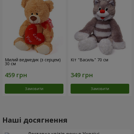
Милий ведмедик (з серцем)
Кіт "Василь" 70 см
30 см
Замовити
Замовити
Наші досягнення
Доставка квітів року в Україні