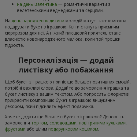
на день Валентина
— романтичні варіанти з
велетенськими ведмедиками та серцями.
На
день народження дитини
молодій матусі також можна
подарувати букет з іграшкою. Квіти стануть приємним
сюрпризом для неї. А ніжний плюшевий приятель стане
власністю новонародженого малюка, коли той трошки
підросте.
Персоналізація — додай
листівку або побажання
Щоб букет з іграшкою приніс ще більше позитивних емоцій,
потрібні важливі слова. Додайте до замовлення іграшка та
букет листівку з вашим текстом. Або попросить флористів
прикрасити композицію букет з іграшкою вишуканим
декором, який підсилить ефект подарунка.
Хочете додати ще більше в букет з іграшкою? Доповніть
замовлення
тортом
,
солодощами
,
повітряними кульками
,
фруктами
або цілим
подарунковим кошиком
.