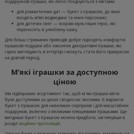
подарункові іграшки, які легко поєднуються з квітами:
для романтичних дат — букет з іграшкою, до яких
входять м’які ведмедики та ніжні персонажі;
для дитячих свят — яскраві мультяшні герої, які
переносять в улюблену казку.
Для більш стриманих приводів добре підходять комфортні
іграшкові подушки або лаконічні декоративні іграшки, які
гарно виглядають в інтер’єрі і можуть стати його прикрасою
на довгий період.
М’які іграшки за доступною
ціною
Ми підбираємо асортимент так, щоб м`які іграшки квіти
були доступними за ціною і водночас якісними. Є варіанти
букет з іграшкою для невеликих сюрпризів і для масштабних
подарунків, включно з великими плюшевими іграшками. Ще
вигідніше букет з іграшкою можна придбати, заглянувши в
розділ
акційних пропозицій
.
Ціна на букет з іграшкою залежить від розміру, матеріалу та