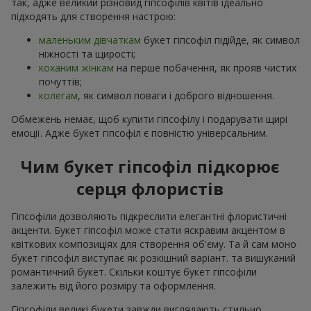
так, адже великий різновид гіпсофілів квітів ідеально
підходять для створення настрою:
маленьким дівчаткам
букет гіпсофіл підійде, як символ
ніжності та щирості;
коханим жінкам
на перше побачення, як прояв чистих
почуттів;
колегам
, як символ поваги і доброго відношення.
Обмежень немає, щоб купити гіпсофілу і подарувати щирі
емоції. Адже букет гіпсофіл є повністю універсальним.
Чим букет гіпсофіл підкорює
серця флористів
Гіпсофіли дозволяють підкреслити елегантні флористичні
акценти. Букет гіпсофіл може стати яскравим акцентом в
квіткових композиціях для створення об'єму. Та й сам моно
букет гіпсофіл виступає як розкішний варіант. та вишуканий
романтичний букет. Скільки коштує букет гіпсофіли
залежить від його розміру та оформлення.
Гіпсофіли великі букети завжди виглядають стильно,