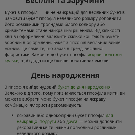
Весілля та заручини
Букет з гіпсофіл — чи не найкращий для весільних букетів.
Замовити букет гіпсофіл невеликого розміру доповнити
його розкішними трояндами білого кольору або
хризантемами стане найкращим рішенням. Від кількості
квітів і оформлення залежить скільки коштують букети
зоряний в оформленні. Букет з гіпсофіл весільний вийде
ніжним. Це саме те, що зараз в тренді весільної
флористики. Замовте до букет гіпсофіл
яскраві повітряні
кульки
, щоб додати ще більше позитивних емоцій.
День народження
З гіпсофіл вийде чудовий
букет до дня народження
.
Залежно від того, кому призначаються гіпсофіла квіти, ви
можете вибрати моно букет гіпсофіл чи яскраву
комбінацію. Флористи рекомендують:
яскравий або одноколірний букет гіпсофіл
для
найкращої подруги
або
друга
— можна доповнити
декоративні квіти іншими польовими рослинами
невеликого розміру;