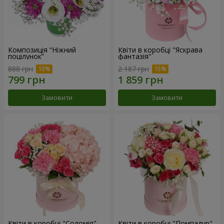
Композиція “Ніжний
Квіти в коробці "Яскрава
поцілунок”
фантазія"
888 грн
2 187 грн
Замовити
Замовити
Квіти в коробці "Соломія"
Квіти в коробці "Помпадур"