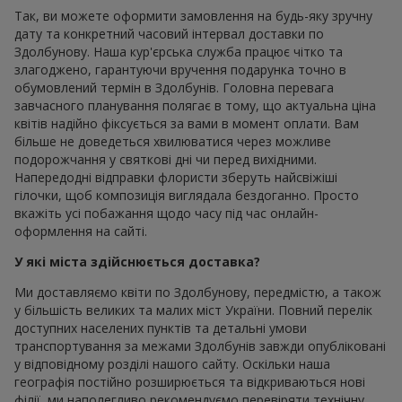
Так, ви можете оформити замовлення на будь-яку зручну
дату та конкретний часовий інтервал доставки по
Здолбунову. Наша кур'єрська служба працює чітко та
злагоджено, гарантуючи вручення подарунка точно в
обумовлений термін в Здолбунів. Головна перевага
завчасного планування полягає в тому, що актуальна ціна
квітів надійно фіксується за вами в момент оплати. Вам
більше не доведеться хвилюватися через можливе
подорожчання у святкові дні чи перед вихідними.
Напередодні відправки флористи зберуть найсвіжіші
гілочки, щоб композиція виглядала бездоганно. Просто
вкажіть усі побажання щодо часу під час онлайн-
оформлення на сайті.
У які міста здійснюється доставка?
Ми доставляємо квіти по Здолбунову, передмістю, а також
у більшість великих та малих міст України. Повний перелік
доступних населених пунктів та детальні умови
транспортування за межами Здолбунів завжди опубліковані
у відповідному розділі нашого сайту. Оскільки наша
географія постійно розширюється та відкриваються нові
філії, ми наполегливо рекомендуємо перевіряти технічну