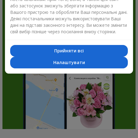
або застосунок зможуть зберігати інформацію з
Flowers.ua і отримуйте бонуси
Вашого пристрою та обробляти Ваші персональні дані.
Деякі постачальники можуть використовувати Ваші
дані на підставі законного інтересу. Ви можете змінити
свій вибір пізніше через посилання внизу сторінки.
Прийняти всі
Налаштувати