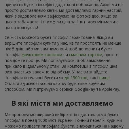
привезти букет гіпсофіл і додаткові побажання. Адже ми не
просто доставляємо квіти, ми доставляємо гарний настрій,
який з задоволенням зафіксуємо на фото/відео, якщо ви
цього забажаєте. І гіпсофіли ціна за 1 шт. яких мінімальна
цього коштують!
Свіжість кожного букет гіпсофіл гарантована. Якщо ви
вирішите гіпсофіли купити у нас, квіти простоять не менше
ніж 5 днів, або ми замінимо їх. А щоб доповнити букет
гіпсофіл
фруктовим кошиком
чи
смачним тортом
, просто
повідомте про це. Ми попіклуємось, щоб замовлення
приїхало в ідеальному стані. За композиції з гіпсофіл ціна
визначається залежно від об’єму. У нас ви знайдете
гіпсофіли популярні букети як
до 1500 грн
, так і
вище
.
Оплата здійснюється на картку будь-яким зручним
способом. Ми підтримуємо сервіси GooglePay та ApplePay.
В які міста ми доставляємо
Ми пропонуємо широкий вибір квітів і доставляємо букет
гіпсофіл в понад 1000 міст України. Точний перелік, куди ми
можемо привезти гіпсофіла букети, знаходиться на нашому