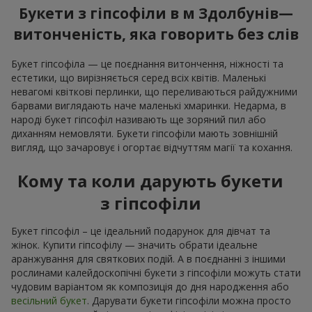
Букети з гіпсофіли в м Здолбунів—
витонченість, яка говорить без слів
Букет гіпсофіла — це поєднання витончення, ніжності та
естетики, що вирізняється серед всіх квітів. Маленькі
невагомі квіткові перлинки, що переливаються райдужними
барвами виглядають наче маленькі хмаринки. Недарма, в
народі букет гіпсофіл називають ще зоряний пил або
диханням немовляти. Букети гіпсофіли мають зовнішній
вигляд, що зачаровує і огортає відчуттям магії та кохання.
Кому та коли дарують букети
з гіпсофіли
Букет гіпсофіл – це ідеальний подарунок для дівчат та
жінок. Купити гіпсофілу — значить обрати ідеальне
аранжування для святкових подій. А в поєднанні з іншими
рослинами калейдоскопічні букети з гіпсофіли можуть стати
чудовим варіантом як композиція до дня народження або
весільний букет
. Дарувати букети гіпсофіли можна просто