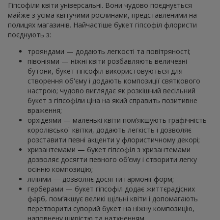
Гіпсофіли квіти універсальні. Вони чудово поєднується
майже з усіма квітучими рослинами, представленими на
полицях магазинів. Найчастіше букет гіпсофіл флористи
поєднують з:
трояндами — додають легкості та повітряності;
півоніями — ніжні квіти розбавляють величезні
бутони, букет гіпсофіл використовуються для
створення об'єму і додають композиції святкового
настрою; чудово виглядає як розкішний весільний
букет з гіпсофіли ціна на який справить позитивне
враження;
орхідеями — маленькі квіти пом’якшують графічність
королівської квітки, додають легкість і дозволяє
розставити певні акценти у флористичному декорі;
хризантемами — букет гіпсофіл з хризантемами
дозволяє досягти певного об’єму і створити легку
осінню композицію;
ліліями — дозволяє досягти гармонії форм;
герберами — букет гіпсофіл додає життєрадісних
фарб, пом’якшує великі щільні квіти і допомагають
перетворити суворий букет на ніжну композицію,
наповнену щирістю та натхненням.