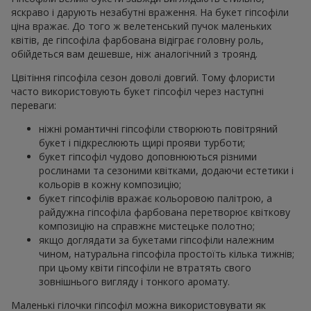
яскраво і дарують незабутні враження. На букет гіпсофіли
ціна вражає. До того ж велетенський пучок маленьких
квітів, де гіпсофіла фарбована відіграє головну роль,
обійдеться вам дешевше, ніж аналогічний з троянд.
Цвітіння гіпсофіла сезон доволі довгий. Тому флористи
часто використовують букет гіпсофіл через наступні
переваги:
ніжні романтичні гіпсофіли створюють повітряний
букет і підкреслюють щирі прояви турботи;
букет гіпсофіл чудово доповнюються різними
рослинами та сезоними квітками, додаючи естетики і
кольорів в кожну композицію;
букет гіпсофілів вражає кольоровою палітрою, а
райдужна гіпсофіла фарбована перетворює квіткову
композицію на справжнє мистецьке полотно;
якщо доглядати за букетами гіпсофіли належним
чином, натуральна гіпсофіла простоїть кілька тижнів;
при цьому квіти гіпсофіли не втратять свого
зовнішнього вигляду і тонкого аромату.
Маленькі гілочки гіпсофіл можна використовувати як