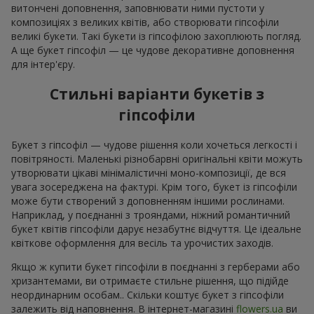
витончені доповнення, заповнювати ними пустоти у
композиціях з великих квітів, або створювати гіпсофіли
великі букети. Такі букети із гіпсофілою захоплюють погляд.
А ще букет гіпсофіл — це чудове декоративне доповнення
для інтер'єру.
Стильні варіанти букетів з
гіпсофіли
Букет з гіпсофіл — чудове рішення коли хочеться легкості і
повітряності. Маленькі різнобарвні оригінальні квіти можуть
утворювати цікаві мінімалістичні моно-композиції, де вся
увага зосереджена на фактурі. Крім того, букет із гіпсофіли
може бути створений з доповненням іншими рослинами.
Наприклад, у поєднанні з трояндами, ніжний романтичний
букет квітів гіпсофіли дарує незабутнє відчуття. Це ідеальне
квіткове оформлення для весіль та урочистих заходів.
Якщо ж купити букет гіпсофіли в поєднанні з герберами або
хризантемами, ви отримаєте стильне рішення, що підійде
неординарним особам.. Скільки коштує букет з гіпсофіли
залежить від наповнення. В інтернет-магазині
flowers.ua
ви