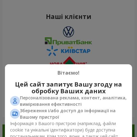
Наші клієнти
Вітаємо!
Цей сайт запитує Вашу згоду на
обробку Ваших даних
Персоналізована реклама, контент, аналітика,
вимірювання ефективності
Переглянути все
Збереження і/або доступ до інформації на
Вашому пристрої
Інформація з Вашого пристрою (наприклад, файли
cookie та унікальні ідентифікатори) буде доступна
Замовляйте в додатку
постачальникам. Крім того, вони, а також цей сайт