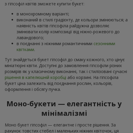
з гіпсофіл квітів зможете купити букет:
в монохромному варіанті;
виконаний в стилі градієнту, де кольори змінюються; а
наявність квітів гіпсофіла райдужна дозволяє
змінювати колір композиції від ніжно-рожевого до
лавандового;
в поєднанні з ніжними романтичними
сезонними
квітками
.
Тут знайдеться букет гіпсофіл до смаку кожного, хто цінує
мініатюрні квіти. Доступні до замовлення гіпсофіли різних
розмірів як у класичному виконанні, так і стилізовані сучасні
рішення в капелюшній коробці
або корзині. На гіпсофіла
букет ціна залежить від поєднання рослин, кольорів,
оформлення і обсягу пучка.
Моно-букети — елегантність у
мінімалізмі
Моно букет гіпсофіл — елегантне і просте рішення. За
рахунок товстих стебел і маленьких ніжних квіточок, ця