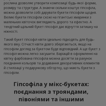
рослина дозволяє утворити композиції будь-якої форми,
розміру та структури. А знаючи скільки коштує гіпсофіла,
можна дозволити собі дарувати букети гіпсофіли щодня.
Великі букети гіпсофіли схожі на гігантські хмаринки з
маленьких квіточок виглядають дорого та ефектно. А
тендітний щільний букет гіпсофіл дає відчуття затишку на
ніжності.
Такий букет гіпсофіл квіти ідеально підходять для будь-
якого віку. Сітчасті квіти довго зберігаються, якщо на
гіпсофіли догляд за букетом буде відповідний. А ще букет з
гіпсофіл можна легко засушити. Варіацій в оформленні на
квітку фарбована гіпсофіла можна досягти за рахунок
поєднання кольорів та додавання декоративних елементів
й стилізації у подарункову обгортку, що мають букети з
гіпсофіли.
Гіпсофіла у мікс-букетах:
поєднання з трояндами,
півоніями та іншими