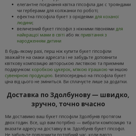
елегантне поєднання квітка гіпсофіла дає с трояндами
чи герберами для коліжанки по роботі;
ефектна гіпсофіла букет з орхідеями
для коханої
людини
;
величезний букет гіпсофіл з ніжними півоніями
для
найкращої мами в світі
або як
привітання з
народженням дитини
В будь-якому разі, перш ніж купити букет гіпсофіли
зважайте на смаки адресата і не забудьте доповнити
квіткову композицію авторською листівкою та приємним
подарунком:
коробкою цукерок
,
м’якою іграшкою
чи іншою
сувенірною продукцією
. Безпосередньо на гіпсофіла букет
ціна від цього не зміниться. Ви сплачуєте лише за додатки.
Доставка по Здолбунову — швидко,
зручно, точно вчасно
Ми доставимо ваш букет гіпсофіли Здолбунів протягом
двох годин. Все, що вам потрібно — вибрати композицію та
вказати адресу на доставку в м. Здолбунів букет гіпсофіл.
Не забудьте повідомити потрібний час, коли варто