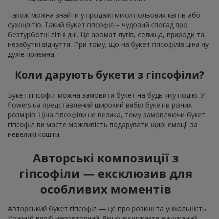
Також можна знайти у продажі мікси польових квітів або
сухоцвітів. Такий букет гіпсофіл – чудовий спогад про
безтурботні літні дні. Це аромат лугів, селища, природи та
незабутні відчуття. При тому, що на букет гіпсофілів ціна ну
дуже приємна.
Коли дарують букети з гіпсофіли?
Букет гіпсофіл можна замовити букет на будь-яку подію. У
flowers.ua представлений широкий вибір букетів різних
розмірів. Ціна гіпсофіли не велика, тому замовляючи букет
гіпсофіл ви маєте можливість подарувати щирі емоції за
невеликі кошти.
Авторські композиції з
гіпсофіли — ексклюзив для
особливих моментів
Авторський букет гіпсофіл — це про розкіш та унікальність.
Кожний виріб неповторний. Якщо ви шукаєте вишуканий