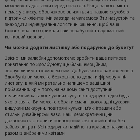
можливість доставки перед оплатою. Якщо вашого міста
немає у списку, обов'язково зв'яжіться з нашою службою
підтримки клієнтів. Ми завжди намагаємося йти назустріч та
знаходити індивідуальні логістичні рішення, щоб ваші
близькі вчасно отримали свій незабутній та ароматний
квітковий сюрприз.
Чи можна додати листівку або подарунок до букету?
Звісно, ми залюбки допоможемо зробити ваше квіткове
привітання по Здолбунову ще більш емоційним,
зворушливим та комплексним. До будь-якого замовлення в
Здолбунів ви можете безкоштовно додати фірмову міні-
листівку, в якій ми ретельно напишемо ваші щирі
побажання. Крім того, на нашому сайті доступний
величезний каталог чудових супутніх подарунків для будь-
якого свята. Ви можете обрати смачні шоколадні цукерки,
вишукані макаруни, повітряні кульки, м'які іграшки або
стильні дизайнерські вази. Наші демократичні ціни
дозволяють створити повноцінний святковий набір без
зайвих витрат. Усі подарунки надійно та красиво пакуються
разом із вибраними квітами.