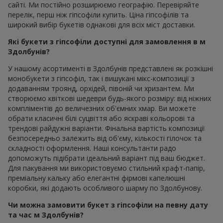
сайті. Ми постійно розширюємо географію. Перевіряйте
перелік, перш ніж гіпсофіли купить. Ціна гіпсофілів та
широкий вибір букетів однакові для всіх міст доставки.
Які букети з гіпсофіли доступні для замовлення в м
Здолбунів?
У нашому асортименті в Здолбунів представлені як розкішні
монобукети з гіпсофіл, так і вишукані мікс-композиції з
додаванням троянд, орхідей, півоній чи хризантем. Ми
створюємо квіткові шедеври будь-якого розміру: від ніжних
компліментів до величезних об'ємних хмар. Ви можете
обрати класичні білі суцвіття або яскраві кольорові та
трендові райдужні варіанти. Фінальна вартість композиції
безпосередньо залежить від об'єму, кількості гілочок та
складності оформлення. Наші консультанти радо
допоможуть підібрати ідеальний варіант під ваш бюджет.
Для пакування ми використовуємо стильний крафт-папір,
преміальну кальку або елегантні фірмові капелюшні
коробки, які додають особливого шарму по Здолбунову.
Чи можна замовити букет з гіпсофіли на певну дату
та час м Здолбунів?