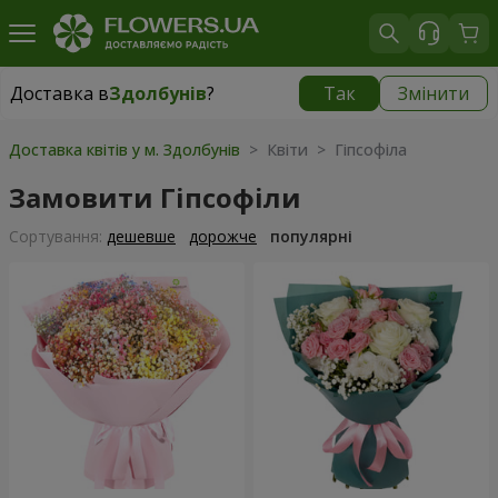
Доставка в
Здолбунів
?
Так
Змінити
Доставка в
Здолбунів
|
безкоштовно
Доставка квітів у м. Здолбунів
> Квіти > Гіпсофіла
Замовити Гіпсофіли
Сортування:
дешевше
дорожче
популярні