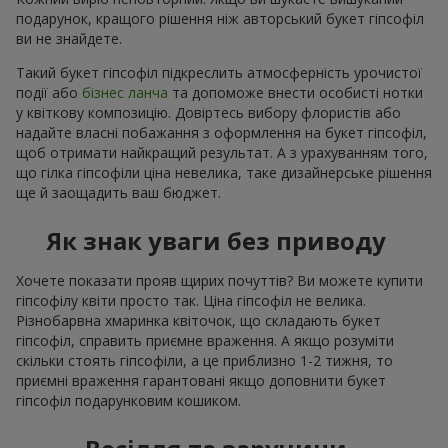
подарунок, кращого рішення ніж авторський букет гіпсофіл
ви не знайдете.
Такий букет гіпсофіл підкреслить атмосферність урочистої
події або
бізнес ланча
та допоможе внести особисті нотки
у квіткову композицію. Довіртесь вибору флористів або
надайте власні побажання з оформлення на букет гіпсофіл,
щоб отримати найкращий результат. А з урахуванням того,
що гілка гіпсофіли ціна невелика, таке дизайнерське рішення
ще й заощадить ваш бюджет.
Як знак уваги без приводу
Хочете показати прояв щирих почуттів? Ви можете купити
гіпсофілу квіти просто так. Ціна гіпсофіл не велика.
Різнобарвна хмаринка квіточок, що складають букет
гіпсофіл, справить приємне враження. А якщо розуміти
скільки стоять гіпсофіли, а це приблизно 1-2 тижня, то
приємні враження гарантовані якщо доповнити букет
гіпсофіл подарунковим кошиком.