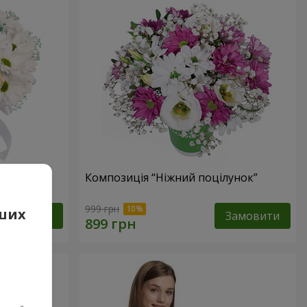
е оминеш"
Композиція “Ніжний поцілунок”
999 грн
аших
Замовити
Замовити