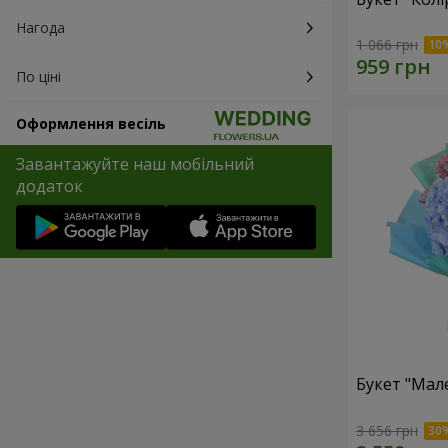
Нагода
1 066 грн
По ціні
Оформлення весіль
Завантажуйте наш мобільний
додаток
Букет "Мал
3 656 грн