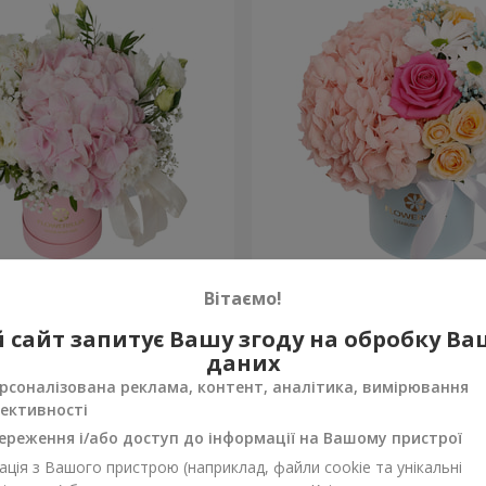
 "Ніжний дотик"
Квіти в коробці "Щастя н
Вітаємо!
1 716 грн
 сайт запитує Вашу згоду на обробку В
Замовити
даних
рсоналізована реклама, контент, аналітика, вимірювання
ективності
ереження і/або доступ до інформації на Вашому пристрої
ція з Вашого пристрою (наприклад, файли cookie та унікальні