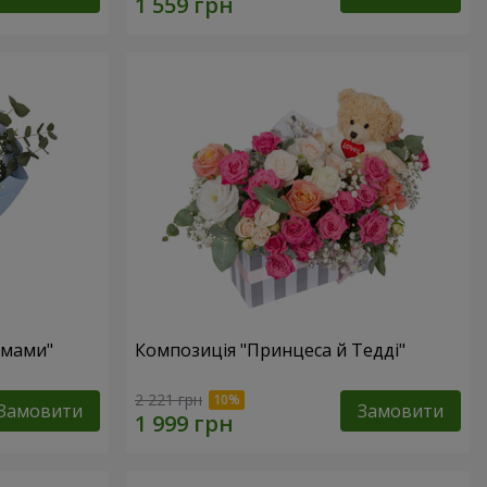
 мами"
Композиція "Принцеса й Тедді"
2 221 грн
Замовити
Замовити