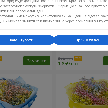
ікатори) буде доступна постачальникам. Крім того, вони, а тако
бо застосунок зможуть зберігати інформацію з Вашого пристрою
ти Ваші персональні дані.
постачальники можуть використовувати Ваші дані на підставі зак
у. Ви можете змінити свій вибір пізніше через посилання внизу ст
Налаштувати
Прийняти всі
обці "Соломія"
Квіти в коробці "Помпаду
2 324 грн
Замовити