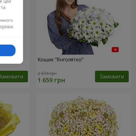
ж цей
 та
онного
орінки.
р"
Кошик "Янголятко"
2 074 грн
Замовити
Замовити