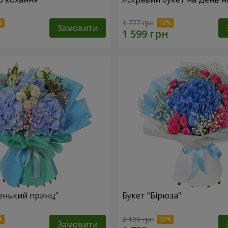
1 777 грн
Замовити
енький принц"
Букет "Бірюза"
2 199 грн
Замовити