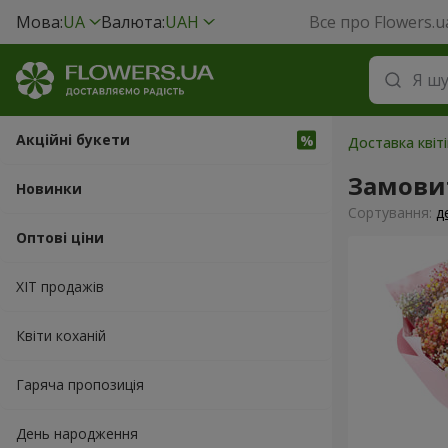
Мова:
UA
Валюта:
UAH
Все про Flowers.u
Акційні букети
Доставка квіт
Замови
Новинки
Сортування:
д
Оптові ціни
ХІТ продажів
Квіти коханій
Гаряча пропозиція
День народження