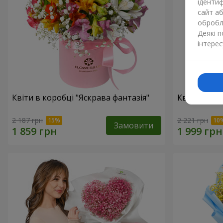
ідентиф
сайт а
обробля
Деякі 
інтерес
Квіти в коробці "Яскрава фантазія"
Квіти в кор
2 187 грн
2 221 грн
Замовити