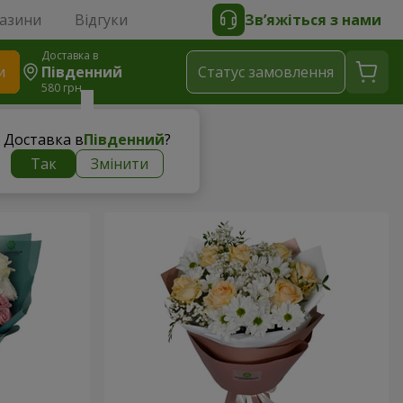
газини
Відгуки
Зв’яжіться з нами
Доставка в
и
Південний
Статус замовлення
580 грн
Доставка в
Південний
?
Так
Змінити