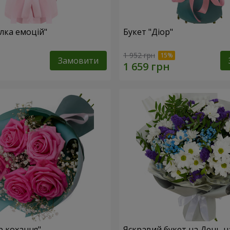
лка емоцій"
Букет "Діор"
1 952 грн
Замовити
р кохання"
Яскравий букет на День 