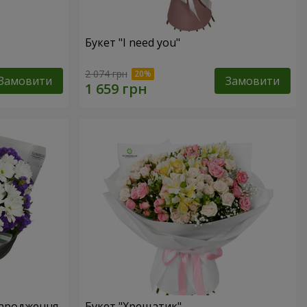
Букет "I need you"
2 074 грн
Замовити
Замовити
народження
Букет "Хрещатик"