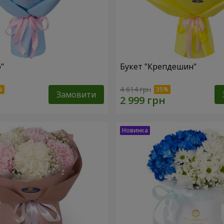
"
Букет "Крепдешин"
4 614 грн
Замовити