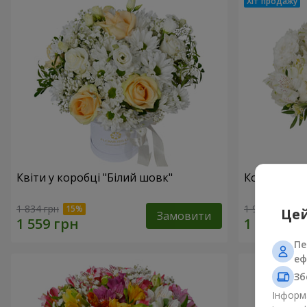
Квіти у коробці "Білий шовк"
Композиція
1 834 грн
1 954 грн
Цей
Замовити
Пе
еф
Зб
Інформа