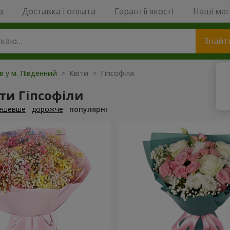
a
Доставка і оплата
Гарантії якості
Наші ма
Знайт
ів у м. Південний
> Квіти > Гіпсофіла
ти Гіпсофіли
ешевше
дорожче
популярні