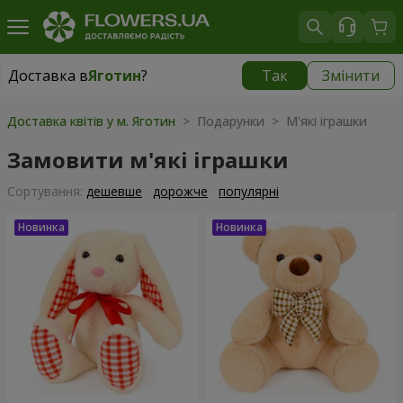
Доставка в
Яготин
?
Так
Змінити
Доставка в
Яготин
|
1030 грн
Доставка квітів у м. Яготин
> Подарунки > М'які іграшки
Замовити м'які іграшки
Сортування:
дешевше
дорожче
популярні