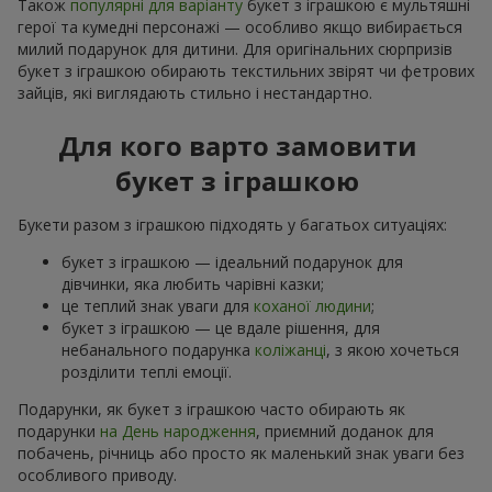
Також
популярні для варіанту
букет з іграшкою є мультяшні
герої та кумедні персонажі — особливо якщо вибирається
милий подарунок для дитини. Для оригінальних сюрпризів
букет з іграшкою обирають текстильних звірят чи фетрових
зайців, які виглядають стильно і нестандартно.
Для кого варто замовити
букет з іграшкою
Букети разом з іграшкою підходять у багатьох ситуаціях:
букет з іграшкою — ідеальний подарунок для
дівчинки, яка любить чарівні казки;
це теплий знак уваги для
коханої людини
;
букет з іграшкою — це вдале рішення, для
небанального подарунка
коліжанці
, з якою хочеться
розділити теплі емоції.
Подарунки, як букет з іграшкою часто обирають як
подарунки
на День народження
, приємний доданок для
побачень, річниць або просто як маленький знак уваги без
особливого приводу.