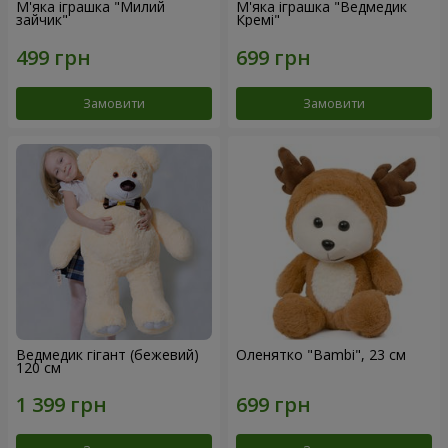
М'яка іграшка "Милий
М'яка іграшка "Ведмедик
зайчик"
Кремі"
Замовити
Замовити
Ведмедик гігант (бежевий)
Оленятко "Bambi", 23 см
120 см