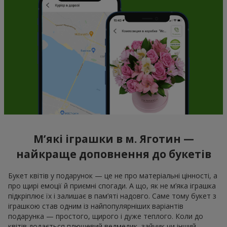
М’які іграшки в м. Яготин —
найкраще доповнення до букетів
Букет квітів у подарунок — це не про матеріальні цінності, а
про щирі емоції й приємні спогади. А що, як не м’яка іграшка
підкріплює їх і залишає в пам’яті надовго. Саме тому букет з
іграшкою став одним із найпопулярніших варіантів
подарунка — простого, щирого і дуже теплого. Коли до
квітів додається плюшевий ведмедик, зайчик чи інший