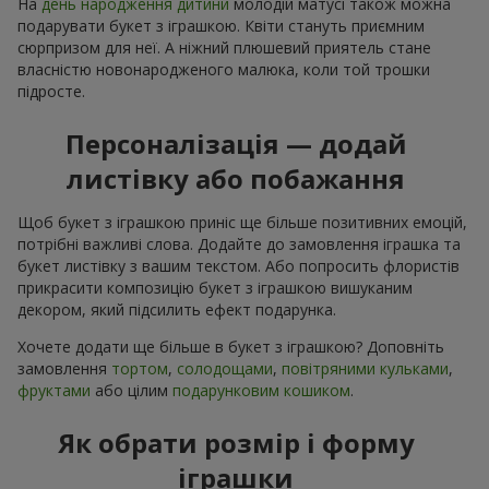
На
день народження дитини
молодій матусі також можна
подарувати букет з іграшкою. Квіти стануть приємним
сюрпризом для неї. А ніжний плюшевий приятель стане
власністю новонародженого малюка, коли той трошки
підросте.
Персоналізація — додай
листівку або побажання
Щоб букет з іграшкою приніс ще більше позитивних емоцій,
потрібні важливі слова. Додайте до замовлення іграшка та
букет листівку з вашим текстом. Або попросить флористів
прикрасити композицію букет з іграшкою вишуканим
декором, який підсилить ефект подарунка.
Хочете додати ще більше в букет з іграшкою? Доповніть
замовлення
тортом
,
солодощами
,
повітряними кульками
,
фруктами
або цілим
подарунковим кошиком
.
Як обрати розмір і форму
іграшки