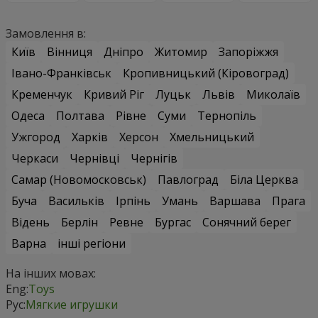
Замовлення в:
Київ
Вінниця
Дніпро
Житомир
Запоріжжя
Івано-Франківськ
Кропивницький (Кіровоград)
Кременчук
Кривий Ріг
Луцьк
Львів
Миколаїв
Одеса
Полтава
Рівне
Суми
Тернопіль
Ужгород
Харків
Херсон
Хмельницький
Черкаси
Чернівці
Чернігів
Самар (Новомосковськ)
Павлоград
Біла Церква
Буча
Васильків
Ірпінь
Умань
Варшава
Прага
Відень
Берлін
Ревне
Бургас
Сонячний берег
Варна
інші регіони
На інших мовах:
Eng:
Toys
Рус:
Мягкие игрушки