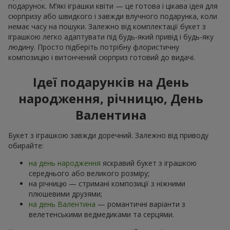
подарунок. М’які іграшки квіти — це готова і цікава ідея для
сюрпризу або швидкого і завжди влучного подарунка, коли
немає часу на пошуки. Залежно від комплектації букет з
іграшкою легко адаптувати під будь-який привід і будь-яку
людину. Просто підберіть потрібну флористичну
композицію і витончений сюрприз готовий до видачі.
Ідеї подарунків на День
народження, річницю, День
Валентина
Букет з іграшкою завжди доречний. Залежно від приводу
обирайте:
на день народження
яскравий букет з іграшкою
середнього або великого розміру;
на річницю — стримані композиції з ніжними
плюшевими друзями;
на день Валентина
— романтичні варіанти з
велетенськими ведмедиками та серцями.