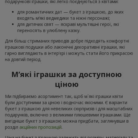
подарункові іграшки, які легко поєднуються з квітами:
для романтичних дат — букет з іграшкою, до яких
входять м’які ведмедики та ніжні персонажі;
для дитячих свят — яскраві мультяшні герої, які
переносять в улюблену казку.
Для більш стриманих приводів добре підходять комфортні
іграшкові подушки або лаконічні декоративні іграшки, які
гарно виглядають в інтер’єрі і можуть стати його прикрасою
на довгий період.
М’які іграшки за доступною
ціною
Ми підбираємо асортимент так, щоб м`які іграшки квіти
були доступними за ціною і водночас якісними. Є варіанти
букет з іграшкою для невеликих сюрпризів і для масштабних
подарунків, включно з великими плюшевими іграшками. Ще
вигідніше букет з іграшкою можна придбати, заглянувши в
розділ
акційних пропозицій
.
Ціна на букет з іграшкою залежить від розміру, матеріалу та