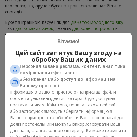
персонаж, подарунок букет з іграшкою залишає більше
спогадів.
Букет з іграшкою пасує і як для
дівчаток молодшого віку
,
так і
для коханих жінок
, і навіть
для колег по роботі
в
певних випадках. Такий подарунок букет з іграшкою
підкреслює щиру турботу, затишок та бажання зробити
Вітаємо!
людині приємно. На
flowers.ua
можна знайти різноманітні
Цей сайт запитує Вашу згоду на
пропозиції на будь-який смак та бюджет, щоб зробити
обробку Ваших даних
подарунок в м. Яготин незабутнім.
Персоналізована реклама, контент, аналітика,
Як м’яка іграшка підкреслює
вимірювання ефективності
Збереження і/або доступ до інформації на
емоції разом із квітами
Вашому пристрої
Інформація з Вашого пристрою (наприклад, файли
Букет з іграшкою — універсальне і завжди влучне рішення.
cookie та унікальні ідентифікатори) буде доступна
Таке поєднання подвоює емоції та дає можливість
постачальникам. Крім того, вони, а також цей сайт
оновлювати їх в пам’яті, кожен раз, коли плюшевий
або застосунок зможуть зберігати інформацію з
приятель потрапляє у поле зору Разом букет з іграшкою
Вашого пристрою та обробляти Ваші персональні дані.
працюють ідеально. Квіти та іграшка створюють баланс між
Деякі постачальники можуть використовувати Ваші
красою і ніжністю, а ще залишають приємний подарунок на
дані на підставі законного інтересу. Ви можете змінити
довгі роки.
свій вибір пізніше через посилання внизу сторінки.