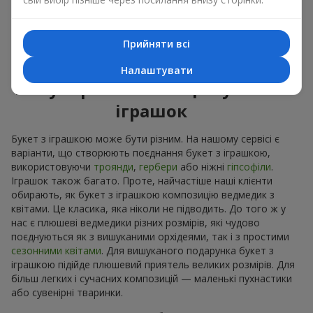
Приємні на дотик іграшки викликають відчуття спокою та
домашній затишок. Тому букет з іграшкою – це дійсно
відмінний спосіб лишити спогад про того, хто подарував
Прийняти всі
цей букет з іграшкою.
Налаштувати
Популярні комбінації букетів і
іграшок
Букет з іграшкою може бути різним. На нашому сервісі є
варіанти, що створюють поєднання букет з іграшкою,
використовуючи
троянди
,
гербери
або ніжні
гіпсофіли
.
Іграшок також багато. Проте, найчастіше наші клієнти
обирають, як букет з іграшкою композицію ведмедик з
квітами. Це класика, яка ніколи не підводить. До того ж у
нас є плюшеві ведмедики різних розмірів, які чудово
поєднуються як з вишуканими орхідеями, так і з простими
сезонними квітами
. Для вишуканого подарунка букет з
іграшкою підійде плюшевий приятель великих розмірів. Для
більш легких і сучасних композицій — маленькі пухнастики
або сувенірні тваринки.