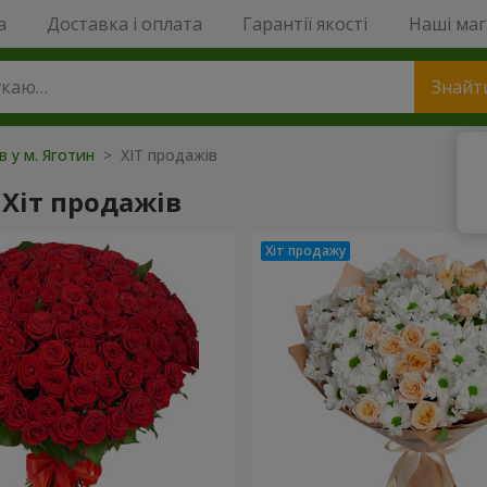
a
Доставка і оплата
Гарантії якості
Наші ма
Знайт
в у м. Яготин
> ХІТ продажів
Хіт продажів