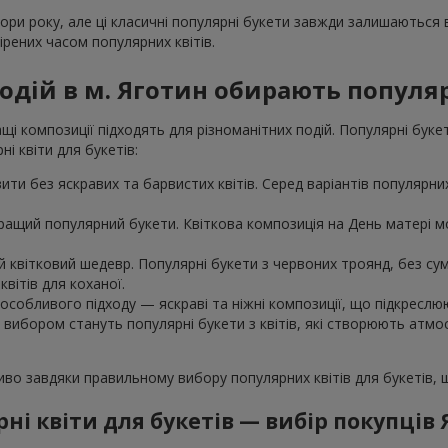
пори року, але ці класичні популярні букети завжди залишаються
рених часом популярних квітів.
одій в м. Яготин обирають популя
і композиції підходять для різноманітних подій. Популярні буке
і квіти для букетів:
ти без яскравих та барвистих квітів. Серед варіантів популярних 
ращий популярний букети. Квіткова композиція на День матері мо
 квітковий шедевр. Популярні букети з червоних троянд, без сумн
вітів для коханої.
особливого підходу — яскраві та ніжні композиції, що підкреслю
м вибором стануть популярні букети з квітів, які створюють атм
ливо завдяки правильному вибору популярних квітів для букетів,
ні квіти для букетів — вибір покупців