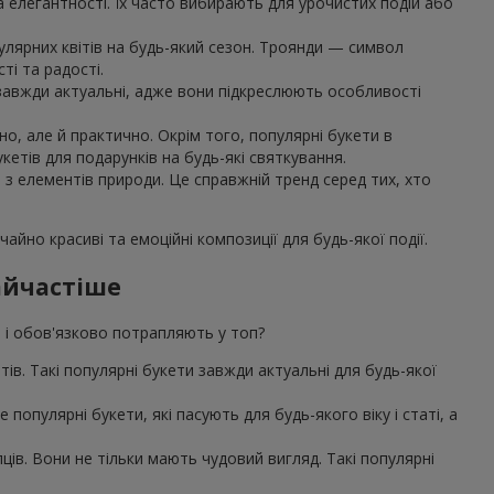
та елегантності. Їх часто вибирають для урочистих подій або
улярних квітів на будь-який сезон. Троянди — символ
ті та радості.
, завжди актуальні, адже вони підкреслюють особливості
о, але й практично. Окрім того, популярні букети в
етів для подарунків на будь-які святкування.
я з елементів природи. Це справжній тренд серед тих, хто
айно красиві та емоційні композиції для будь-якої події.
найчастіше
ів і обов'язково потрапляють у топ?
єнтів. Такі популярні букети завжди актуальні для будь-якої
популярні букети, які пасують для будь-якого віку і статі, а
ів. Вони не тільки мають чудовий вигляд. Такі популярні