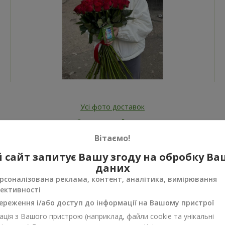
Усі фото доставок
Замовити цей товар
Вітаємо!
 сайт запитує Вашу згоду на обробку В
даних
рсоналізована реклама, контент, аналітика, вимірювання
ективності
ереження і/або доступ до інформації на Вашому пристрої
нуси
ція з Вашого пристрою (наприклад, файли cookie та унікальні