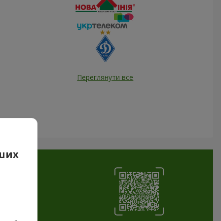
Переглянути все
аших