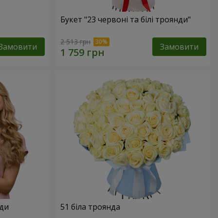
Букет "23 червоні та білі троянди"
2 513 грн
Замовити
Замовити
нди
51 біла троянда