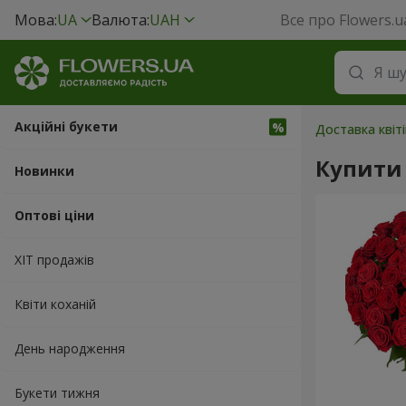
Мова:
UA
Валюта:
UAH
Все про Flowers.u
Акційні букети
Доставка квіті
Купити 
Новинки
Оптові ціни
ХІТ продажів
Квіти коханій
День народження
Букети тижня