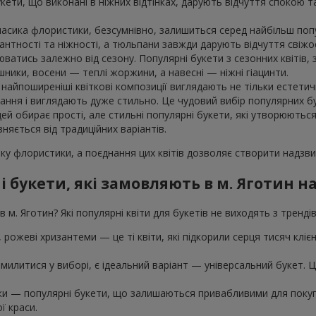
укети, що виконані в ніжних відтінках, дарують відчуття спокою 
класика флористики, безсумнівно, залишиться серед найбільш поп
гантності та ніжності, а тюльпани завжди дарують відчуття свіжос
юватись залежно від сезону. Популярні букети з сезонних квітів
шники, восени — теплі жоржини, а навесні — ніжні гіацинти.
айпоширеніші квіткові композиції виглядають не тільки естетичн
ння і виглядають дуже стильно. Це чудовий вибір популярних бук
дей обирає прості, але стильні популярні букети, які утворюютьс
зняється від традиційних варіантів.
ку флористики, а поєднання цих квітів дозволяє створити надзвич
 букети, які замовляють в м. Яготин 
 м. Яготин? Які популярні квіти для букетів не виходять з тренд
ї, рожеві хризантеми — це ті квіти, які підкорили серця тисяч клі
милитися у виборі, є ідеальний варіант — універсальний букет. Це 
шки — популярні букети, що залишаються привабливими для покупц
ї краси.