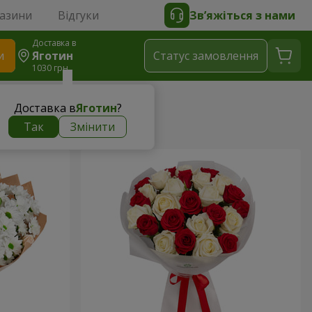
газини
Відгуки
Зв’яжіться з нами
Доставка в
и
Яготин
Статус замовлення
1030 грн
Доставка в
Яготин
?
Так
Змінити