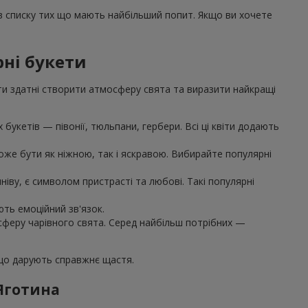
 в списку тих що мають найбільший попит. Якщо ви хочете
рні букети
ти здатні створити атмосферу свята та виразити найкращі
букетів — півонії, тюльпани, гербери. Всі ці квіти додають
же бути як ніжною, так і яскравою. Вибирайте популярні
іву, є символом пристрасті та любові. Такі популярні
ють емоційний зв'язок.
осферу чарівного свята. Серед найбільш потрібних —
 що дарують справжнє щастя.
 Яготина