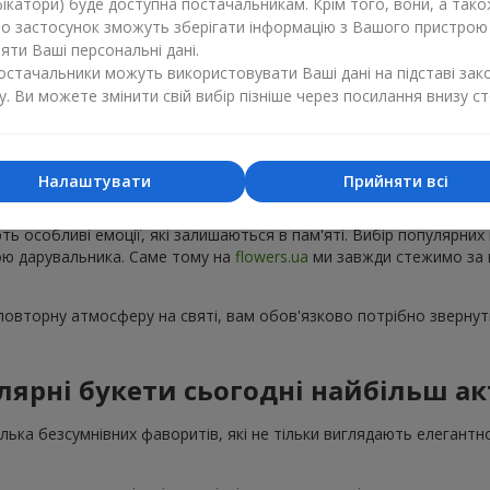
ікатори) буде доступна постачальникам. Крім того, вони, а тако
бо застосунок зможуть зберігати інформацію з Вашого пристрою
ти Ваші персональні дані.
постачальники можуть використовувати Ваші дані на підставі зак
у. Ви можете змінити свій вибір пізніше через посилання внизу ст
Популярні букети — тренди сезону
Налаштувати
Прийняти всі
ку з'являються нові популярні букети, а деякі композиції з року в 
ють особливі емоції, які залишаються в пам'яті. Вибір популярних
рою дарувальника. Саме тому на
flowers.ua
ми завжди стежимо за 
овторну атмосферу на святі, вам обов'язково потрібно звернути
лярні букети сьогодні найбільш ак
кілька безсумнівних фаворитів, які не тільки виглядають елегантн