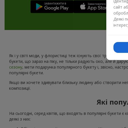
ідентиф
сайт а
обробля
Деякі 
інтерес
Як і у світі моди, у флористиці теж існують свої тренди. Щоро
букети, що зараз на піку, не тільки радують око, але й дару
сезону
, мети подарунка популярного букету і, звісно, наст
популярні букети.
Якщо ви хочете здивувати близьку людину або створити неп
композиції.
Які попу
На сьогодні, серед квітів, що входять в популярні букети є 
деякі з них: