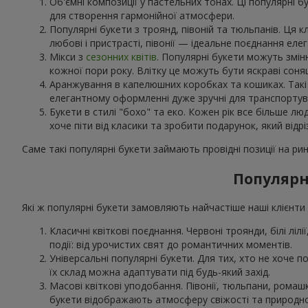
Об'ємні композиції у пастельних тонах. Ці популярні б
для створення гармонійної атмосфери.
Популярні букети з троянд, півоній та тюльпанів. Ця 
любові і пристрасті, півонії — ідеальне поєднання еле
Мікси з
сезонних квітів
. Популярні букети можуть змін
кожної пори року. Влітку це можуть бути яскраві соня
Аранжування в капелюшних коробках та кошиках. Такі н
елегантному оформленні дуже зручні для транспортува
Букети в стилі "бохо" та еко. Кожен рік все більше лю
хоче піти від класики та зробити подарунок, який відрі
Саме такі популярні букети займають провідні позиції на рин
Популярні
Які ж популярні букети замовляють найчастіше наші клієнти в
Класичні квіткові поєднання. Червоні троянди, білі лілі
події: від урочистих свят до романтичних моментів.
Універсальні популярні букети. Для тих, хто не хоче по
їх склад можна адаптувати під будь-який захід.
Масові квіткові уподобання. Півонії, тюльпани, рома
букети відображають атмосферу свіжості та природно