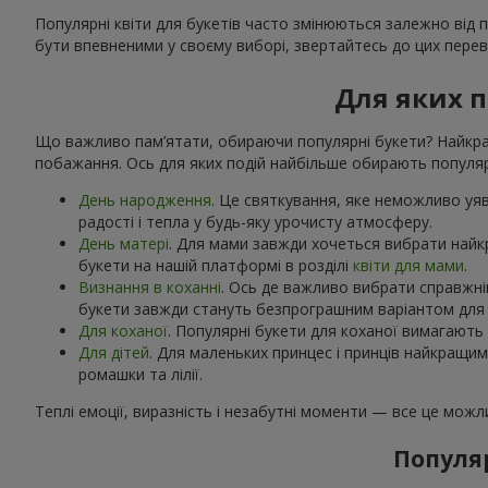
Популярні квіти для букетів часто змінюються залежно від 
бути впевненими у своєму виборі, звертайтесь до цих переві
Для яких п
Що важливо пам’ятати, обираючи популярні букети? Найкращ
побажання. Ось для яких подій найбільше обирають популярн
День народження
. Це святкування, яке неможливо уяви
радості і тепла у будь-яку урочисту атмосферу.
День матері
. Для мами завжди хочеться вибрати найк
букети на нашій платформі в розділі
квіти для мами
.
Визнання в коханні
. Ось де важливо вибрати справжній
букети завжди стануть безпрограшним варіантом для к
Для коханої
. Популярні букети для коханої вимагають 
Для дітей
. Для маленьких принцес і принців найкращи
ромашки та лілії.
Теплі емоції, виразність і незабутні моменти — все це мож
Популяр