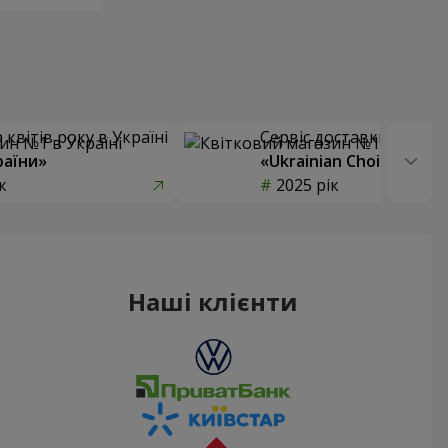
квітів року в Україні
Сервіс доставки квітів
раїни»
«Ukrainian Choice»
к
2025 рік
Наші клієнти