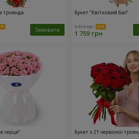
а троянда
Букет "Квітковий бал"
2 513 грн
Замовити
е серце"
Букет з 21 червоної троя