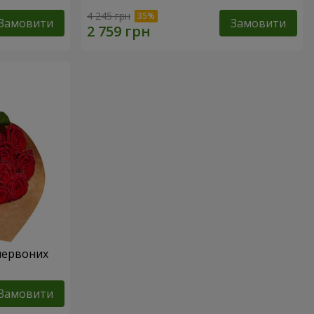
4 245 грн
Замовити
Замовити
 червоних
Замовити