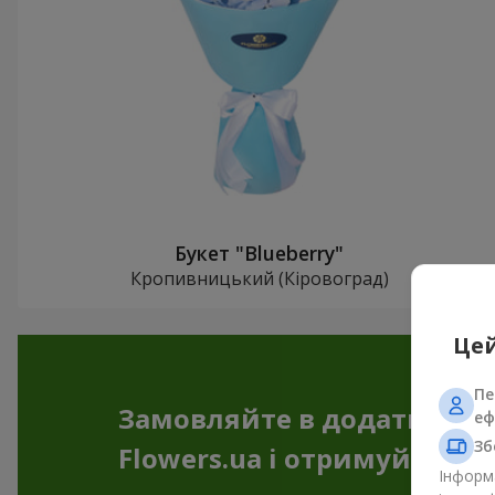
Букет "Blueberry"
Кропивницький (Кіровоград)
Цей
Пе
Замовляйте в додатку
еф
Зб
Flowers.ua і отримуйте бо
Інформа