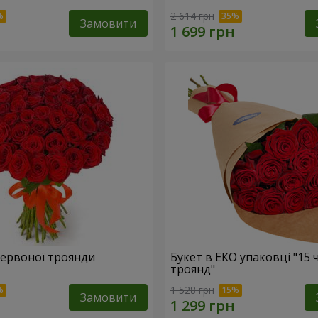
2 614 грн
Замовити
 червоної троянди
Букет в ЕКО упаковці "15
троянд"
1 528 грн
Замовити