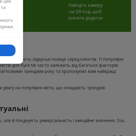
ж цей
Наведіть камеру
 та
на QR-код, щоб
скачати додаток
онного
орінки.
рік утримують лідерські позиції серед клієнтів. Ті популярні
 квітів для букетів часто залежить від багатьох факторів:
квітковими трендами року та пропонуємо вам найкращі
 увагу на популярні квіти, що складають трендові
туальні
о, але й поєднують універсальність і емоційне значення. Ось