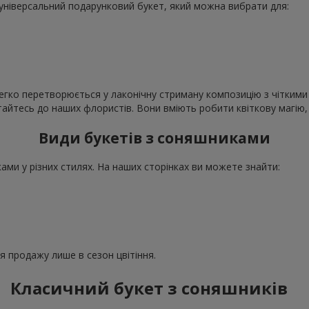
е універсальний подарунковий букет, який можна вибрати для:
егко перетворюється у лаконічну стриману композицію з чіткими 
ертайтесь до наших флористів. Вони вміють робити квіткову магі
Види букетів з соняшниками
ми у різних стилях. На наших сторінках ви можете знайти:
ля продажу лише в сезон цвітіння.
Класичний букет з соняшників