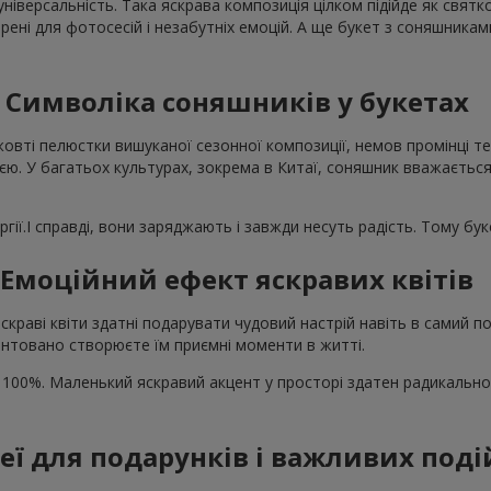
універсальність. Така яскрава композиція цілком підійде як свят
рені для фотосесій і незабутніх емоцій. А ще букет з соняшника
Символіка соняшників у букетах
жовті пелюстки вишуканої сезонної композиції, немов промінці те
єю. У багатьох культурах, зокрема в Китаї, соняшник вважається
гії.І справді, вони заряджають і завжди несуть радість. Тому бу
Емоційний ефект яскравих квітів
скраві квіти здатні подарувати чудовий настрій навіть в самий
нтовано створюєте їм приємні моменти в житті.
 100%. Маленький яскравий акцент у просторі здатен радикально
деї для подарунків і важливих поді