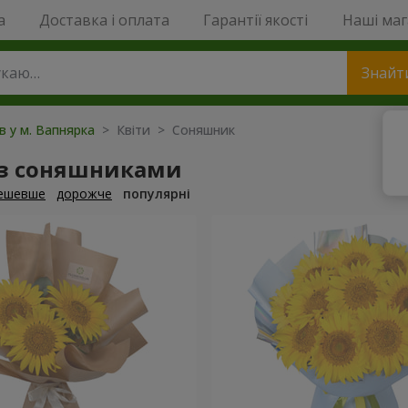
a
Доставка і оплата
Гарантії якості
Наші ма
Знайт
ів у м. Вапнярка
> Квіти > Соняшник
 з соняшниками
ешевше
дорожче
популярні