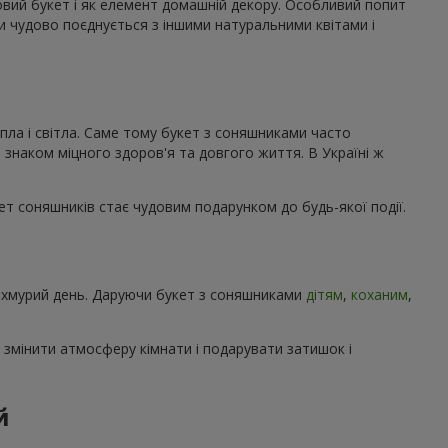
ковий букет і як елемент домашній декору. Особливий попит
ми чудово поєднується з іншими натуральними квітами і
пла і світла. Саме тому букет з соняшниками часто
 знаком міцного здоров'я та довгого життя. В Україні ж
кет соняшників стає чудовим подарунком до будь-якої події.
 похмурий день. Даруючи букет з соняшниками
дітям
,
коханим
,
 змінити атмосферу кімнати і подарувати затишок і
й