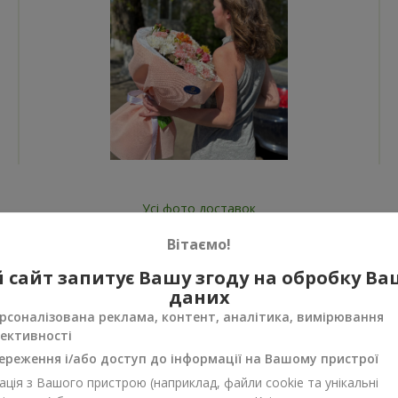
Усі фото доставок
Замовити цей товар
Вітаємо!
 сайт запитує Вашу згоду на обробку В
даних
рсоналізована реклама, контент, аналітика, вимірювання
ективності
ереження і/або доступ до інформації на Вашому пристрої
нуси
ція з Вашого пристрою (наприклад, файли cookie та унікальні