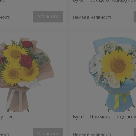
Уточнити
ності
Немає в наявності
y love"
Букет "Промінь сонця зол
Уточнити
ності
Немає в наявності