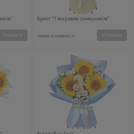
ників"
Букет "7 яскравих соняшників"
Уточнити
Уточнити
Немає в наявності
"
Букет "Ван Гог"