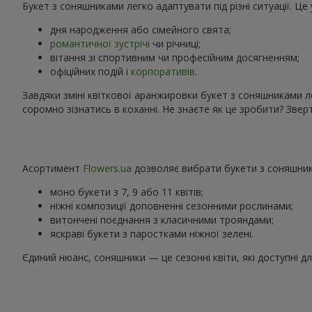
Букет з соняшниками легко адаптувати під різні ситуації. Ц
дня народження або сімейного свята;
романтичної зустрічі
чи річниці;
вітання зі спортивним чи професійним досягненням;
офіційних подій і
корпоративів
.
Завдяки зміні квіткової аранжировки букет з соняшниками л
соромно зізнатись в коханні. Не знаєте як це зробити? Зв
Асортимент
Flowers.ua
дозволяє вибрати букети з соняшника
моно букети з 7, 9 або 11 квітів;
ніжні композиції доповненні сезонними рослинами;
витончені поєднання з класичними трояндами;
яскраві букети з паростками ніжної зелені.
Єдиний нюанс, соняшники — це сезонні квіти, які доступні д