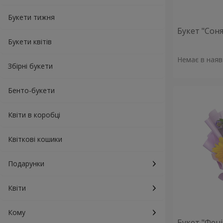
Букети тижня
Букет "Сон
Букети квітів
Немає в наяв
Збірні букети
Бенто-букети
Квіти в коробці
Квіткові кошики
Подарунки
Квіти
Кому
Букет "Фені