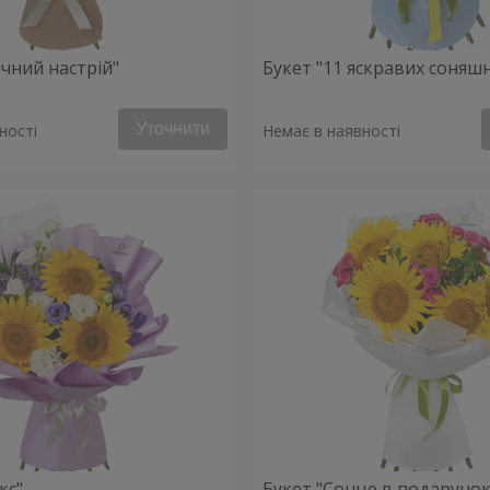
ячний настрій"
Букет "11 яскравих соняш
Уточнити
ності
Немає в наявності
кс"
Букет "Сонце в подарунок