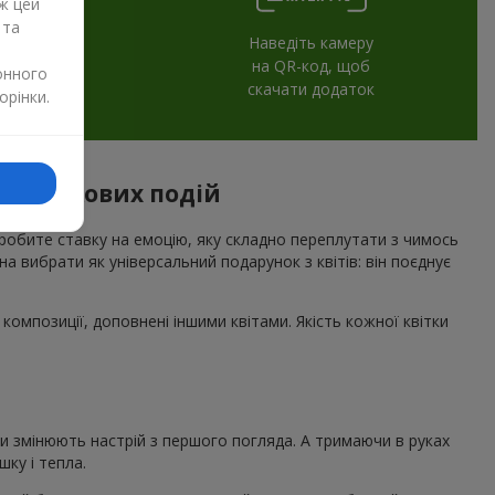
ж цей
 та
Наведіть камеру
на QR-код, щоб
онного
скачати додаток
орінки.
я святкових подій
 робите ставку на емоцію, яку складно переплутати з чимось
а вибрати як універсальний подарунок з квітів: він поєднує
композиції, доповнені іншими квітами. Якість кожної квітки
ни змінюють настрій з першого погляда. А тримаючи в руках
ку і тепла.