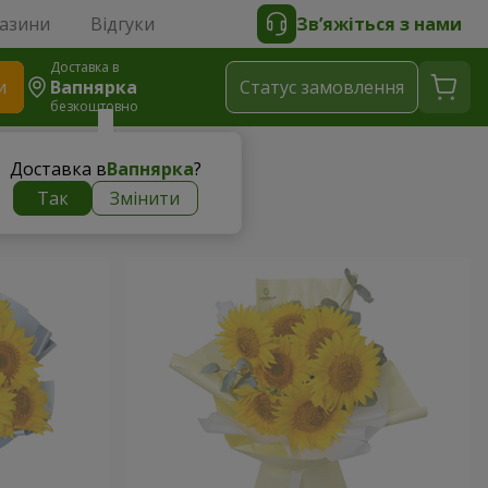
газини
Відгуки
Зв’яжіться з нами
Доставка в
и
Вапнярка
Статус замовлення
безкоштовно
Доставка в
Вапнярка
?
Так
Змінити