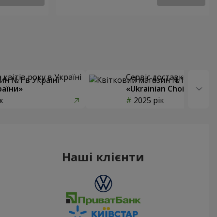
квітів року в Україні
Сервіс доставки квітів
раїни»
«Ukrainian Choice»
к
2025 рік
Наші клієнти