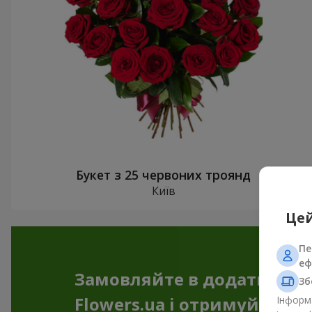
Букет з 25 червоних троянд
Київ
Цей
Пе
еф
Замовляйте в додатку
Зб
Flowers.ua і отримуйте бо
Інформа