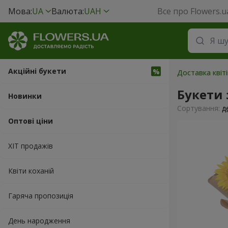
Мова:
UA
Валюта:
UAH
Все про Flowers.u
Акційні букети
Доставка квіт
Букети
Новинки
Сортування:
д
Оптові ціни
ХІТ продажів
Квіти коханій
Гаряча пропозиція
День народження