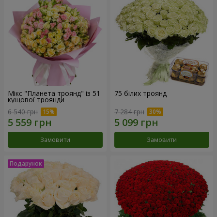
Мікс "Планета троянд" із 51
75 білих троянд
кущової троянди
6 540 грн
7 284 грн
Замовити
Замовити