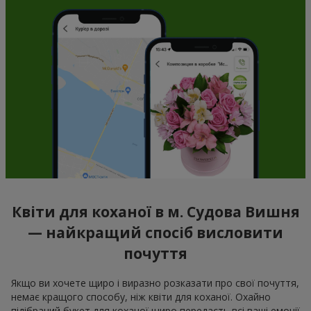
Квіти для коханої в м. Судова Вишня
— найкращий спосіб висловити
почуття
Якщо ви хочете щиро і виразно розказати про свої почуття,
немає кращого способу, ніж квіти для коханої. Охайно
підібраний букет для коханої щиро передасть всі ваші емоції