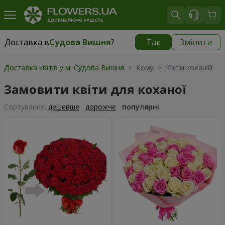
Доставка в
Судова Вишня
?
Так
Змінити
Доставка в
Судова Вишня
|
812 грн
Доставка квітів у м. Судова Вишня
> Кому > Квіти коханій
Замовити квіти для коханої
Сортування:
дешевше
дорожче
популярні