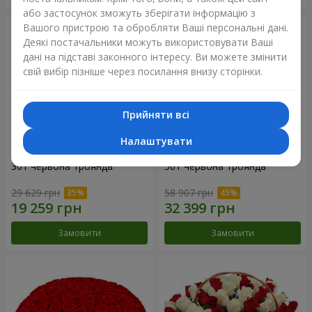
або застосунок зможуть зберігати інформацію з
Вашого пристрою та обробляти Ваші персональні дані.
Деякі постачальники можуть використовувати Ваші
дані на підставі законного інтересу. Ви можете змінити
свій вибір пізніше через посилання внизу сторінки.
Прийняти всі
Налаштувати
301 червона троянда
501 червона троянда
29 629 грн
58 907 грн
Замовити
Замовити