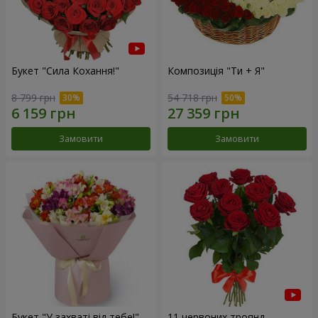
Букет "Сила Кохання!"
Композиція "Ти + Я"
8 799 грн
54 718 грн
Замовити
Замовити
Букет "У захваті від тебе!"
11 червоних троянд