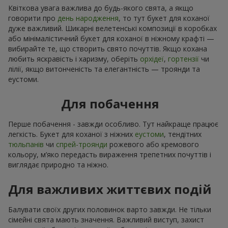
Квіткова увага важлива до будь-якого свята, а якщо
говорити про
день народження
, то тут букет для коханої
дуже важливий. Шикарні велетенські композиції в коробках
або мінімалістичний букет для коханої в ніжному крафті —
вибирайте те, що створить свято почуттів. Якщо кохана
любить яскравість і харизму, оберіть
орхідеї
,
гортензії
чи
лілії, якщо витонченість та елегантність — троянди та
еустоми.
Для побачення
Перше побачення - завжди особливо. Тут найкраще працює
легкість. Букет для коханої з ніжних
еустоми
, тендітних
тюльпанів
чи
спрей-троянди
рожевого або кремового
кольору, м’яко передасть вираження трепетних почуттів і
виглядає природно та ніжно.
Для важливих життєвих подій
Балувати своїх других половинок варто завжди. Не тільки
сімейні свята мають значення. Важливий виступ, захист