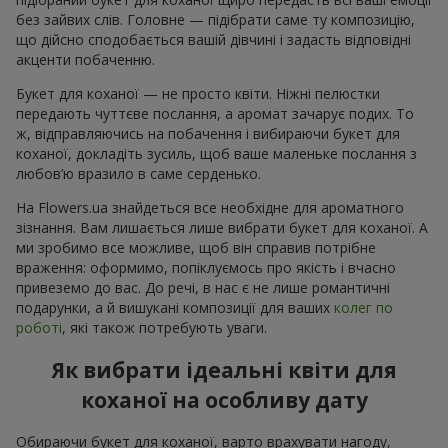
без зайвих слів. Головне — підібрати саме ту композицію,
що дійсно сподобається вашій дівчині і задасть відповідні
акценти побаченню.
Букет для коханої — не просто квіти. Ніжні пелюстки
передають чуттєве послання, а аромат зачарує подих. То
ж, відправляючись на побачення і вибираючи букет для
коханої, докладіть зусиль, щоб ваше маленьке послання з
любов’ю вразило в саме серденько.
На Flowers.ua знайдеться все необхідне для ароматного
зізнання. Вам лишається лише вибрати букет для коханої. А
ми зробимо все можливе, щоб він справив потрібне
враження: оформимо, попіклуємось про якість і вчасно
привеземо до вас. До речі, в нас є не лише романтичні
подарунки, а й вишукані композиції для ваших
колег по
роботі
, які також потребують уваги.
Як вибрати ідеальні квіти для
коханої на особливу дату
Обираючи букет для коханої, варто врахувати нагоду,