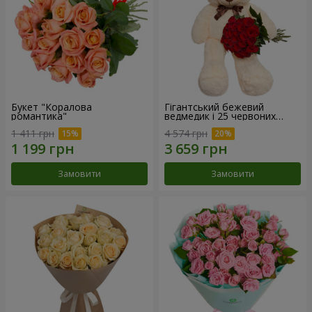
Букет "Коралова
Гігантський бежевий
романтика"
ведмедик і 25 червоних
троянд
1 411 грн
4 574 грн
Замовити
Замовити