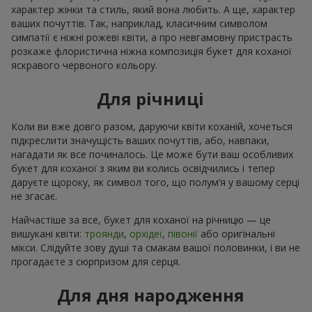
характер жінки та стиль, який вона любить. А ще, характер
ваших почуттів. Так, наприклад, класичним символом
симпатії є ніжні рожеві квіти, а про невгамовну пристрасть
розкаже флористична ніжна композиція букет для коханої
яскравого червоного кольору.
Для річниці
Коли ви вже довго разом, даруючи квіти коханій, хочеться
підкреслити значущість ваших почуттів, або, навпаки,
нагадати як все починалось. Це може бути ваш особливих
букет для коханої з яким ви колись освідчились і тепер
даруєте щороку, як символ того, що полум’я у вашому серці
не згасає.
Найчастіше за все, букет для коханої на річницю — це
вишукані квіти:
троянди
,
орхідеї
,
півонії
або оригінальні
мікси. Слідуйте зову душі та смакам вашої половинки, і ви не
прогадаєте з сюрпризом для серця.
Для дня народження