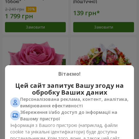
тобою"
(поштучно)
2 249 грн
Замовити
Замовити
Вітаємо!
Цей сайт запитує Вашу згоду на
обробку Ваших даних
Персоналізована реклама, контент, аналітика,
Рожева троянда (поштучно)
Кошик альстромерій
вимірювання ефективності
"Акварель"
Збереження і/або доступ до інформації на
3 834 грн
Вашому пристрої
Інформація з Вашого пристрою (наприклад, файли
cookie та унікальні ідентифікатори) буде доступна
Замовити
Замовити
постачальникам. Крім того, вони, а також цей сайт