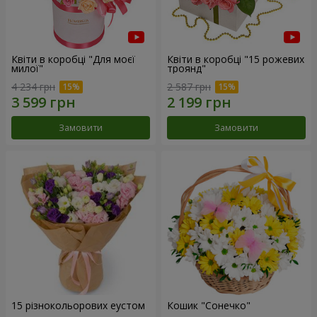
Квіти в коробці "Для моєї
Квіти в коробці "15 рожевих
милої"
троянд"
4 234 грн
2 587 грн
Замовити
Замовити
15 різнокольорових еустом
Кошик "Сонечко"