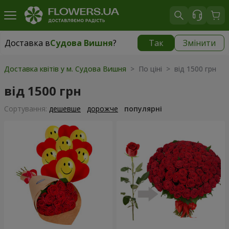
Доставка в
Судова Вишня
?
Так
Змінити
Доставка в
Судова Вишня
|
812 грн
Доставка квітів у м. Судова Вишня
> По ціні > від 1500 грн
від 1500 грн
Сортування:
дешевше
дорожче
популярні