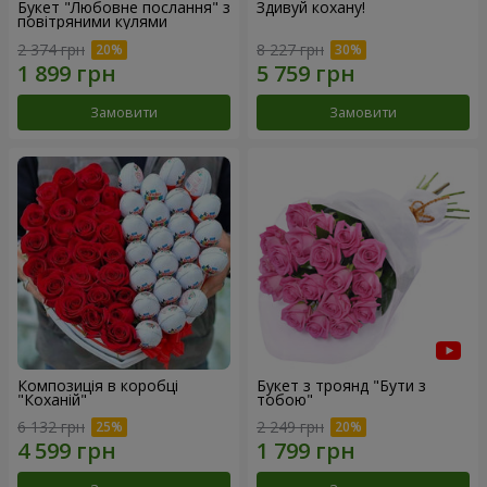
Букет "Любовне послання" з
Здивуй кохану!
повітряними кулями
2 374 грн
8 227 грн
Замовити
Замовити
Композиція в коробці
Букет з троянд "Бути з
"Коханій"
тобою"
6 132 грн
2 249 грн