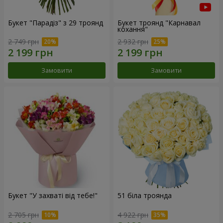
Букет "Парадіз" з 29 троянд
Букет троянд "Карнавал
кохання"
2 749 грн
2 932 грн
Замовити
Замовити
Букет "У захваті від тебе!"
51 біла троянда
2 705 грн
4 922 грн