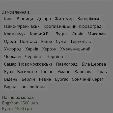
Замовлення в:
Київ
Вінниця
Дніпро
Житомир
Запоріжжя
Івано-Франківськ
Кропивницький (Кіровоград)
Кременчук
Кривий Ріг
Луцьк
Львів
Миколаїв
Одеса
Полтава
Рівне
Суми
Тернопіль
Ужгород
Харків
Херсон
Хмельницький
Черкаси
Чернівці
Чернігів
Самар (Новомосковськ)
Павлоград
Біла Церква
Буча
Васильків
Ірпінь
Умань
Варшава
Прага
Відень
Берлін
Ревне
Бургас
Сонячний берег
Варна
інші регіони
На інших мовах:
Eng:
from 1500 uah
Рус:
от 1500 грн