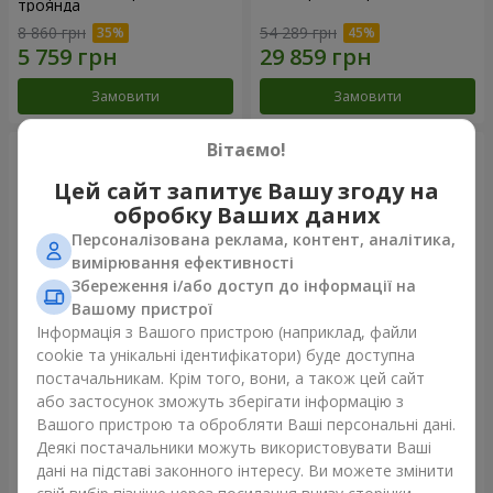
троянда
8 860 грн
54 289 грн
Замовити
Замовити
Вітаємо!
Цей сайт запитує Вашу згоду на
обробку Ваших даних
Персоналізована реклама, контент, аналітика,
вимірювання ефективності
Збереження і/або доступ до інформації на
Вашому пристрої
Інформація з Вашого пристрою (наприклад, файли
cookie та унікальні ідентифікатори) буде доступна
Композиція "Ти + Я"
101 біла троянда
постачальникам. Крім того, вони, а також цей сайт
або застосунок зможуть зберігати інформацію з
50 398 грн
6 949 грн
Вашого пристрою та обробляти Ваші персональні дані.
Деякі постачальники можуть використовувати Ваші
дані на підставі законного інтересу. Ви можете змінити
Замовити
Замовити