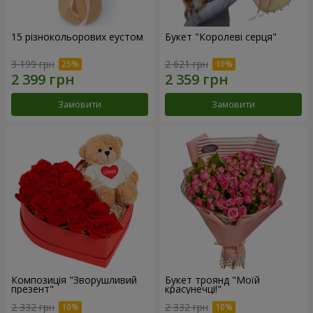
15 різнокольорових еустом
Букет "Королеві серця"
3 199 грн
2 621 грн
Замовити
Замовити
Композиція "Зворушливий
Букет троянд "Моїй
презент"
красунечці!"
2 332 грн
2 332 грн