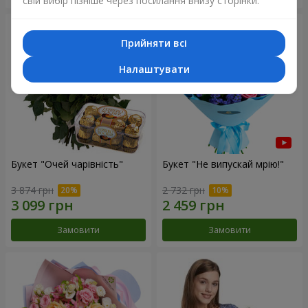
свій вибір пізніше через посилання внизу сторінки.
Прийняти всі
Налаштувати
Букет "Очей чарівність"
Букет "Не випускай мрію!"
3 874 грн
2 732 грн
Замовити
Замовити