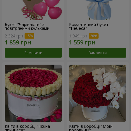
Букет "Чарівність" з
Романтичний букет
повітряними кульками
"Небеса"
2 324 грн
1 949 грн
Замовити
Замовити
Квіти в коробці "Ніжна
Квіти в коробці "Моїй
принцеса"
половинці"