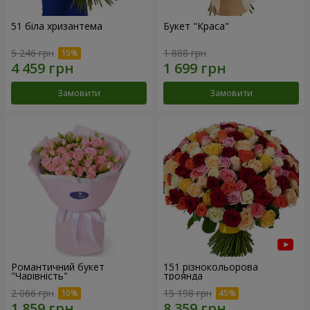
51 біла хризантема
Букет "Краса"
5 246 грн
1 888 грн
Замовити
Замовити
Романтичний букет
151 різнокольорова
"Чарівність"
троянда
2 066 грн
15 198 грн