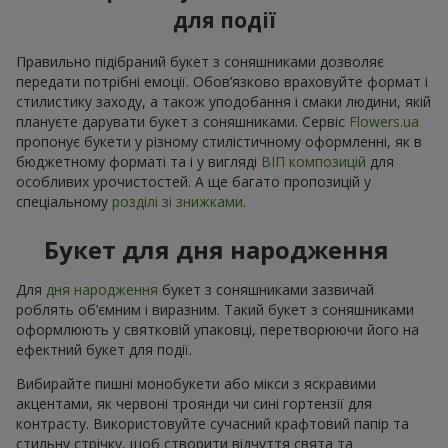
для події
Правильно підібраний букет з соняшниками дозволяє
передати потрібні емоції. Обов’язково враховуйте формат і
стилистику заходу, а також уподобання і смаки людини, якій
плануєте дарувати букет з соняшниками. Сервіс
Flowers.ua
пропонує букети у різному стилістичному оформленні, як в
бюджетному форматі та і у вигляді
ВІП композицій
для
особливих урочистостей. А ще багато пропозицій у
спеціальному
розділі зі знижками
.
Букет для дня народження
Для
дня народження
букет з соняшниками зазвичай
роблять об’ємним і виразним. Такий букет з соняшниками
оформлюють у святковій упаковці, перетворюючи його на
ефектний букет для події.
Вибирайте пишні монобукети або мікси з яскравими
акцентами, як червоні троянди чи сині гортензії для
контрасту. Використовуйте сучасний крафтовий папір та
стильну стрічку, щоб створити відчуття свята та