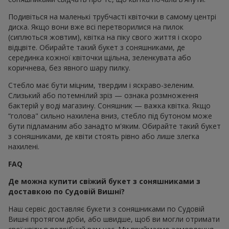
Подивіться на маленькі трубчасті квіточки в самому центрі
диска. Якщо вони вже всі перетворилися на пилок
(сиплються жовтим), квітка на піку свого життя і скоро
відцвіте. Обирайте такий букет з соняшниками, де
серединка кожної квіточки щільна, зеленкувата або
коричнева, без явного шару пилку.
Стебло має бути міцним, твердим і яскраво-зеленим.
Слизький або потемнілий зріз — ознака розмноження
бактерій у воді магазину. Соняшник — важка квітка. Якщо
“голова" сильно нахилена вниз, стебло під бутоном може
бути підламаним або занадто м'яким. Обирайте такий букет
з соняшниками, де квіти стоять рівно або лише злегка
нахилені.
FAQ
Де можна купити свіжий букет з соняшниками з
доставкою по Судовій Вишні?
Наш сервіс доставляє букети з соняшниками по Судовій
Вишні протягом доби, або швидше, щоб ви могли отримати