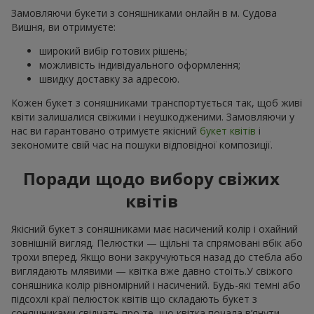
Замовляючи букети з соняшниками онлайн в м. Судова
Вишня, ви отримуєте:
широкий вибір готових рішень;
можливість індивідуального оформлення;
швидку доставку за адресою.
Кожен букет з соняшниками транспортується так, щоб живі
квіти залишалися свіжими і неушкодженими. Замовляючи у
нас ви гарантовано отримуєте якісний
букет квітів
і
зекономите свій час на пошуки відповідної композиції.
Поради щодо вибору свіжих
квітів
Якісний букет з соняшниками має насичений колір і охайний
зовнішній вигляд. Пелюстки — щільні та спрямовані вбік або
трохи вперед. Якщо вони закручуються назад до стебла або
виглядають млявими — квітка вже давно стоїть.У свіжого
соняшника колір рівномірний і насичений. Будь-які темні або
підсохлі краї пелюсток квітів що складають букет з
соняшниками свідчать про те, що квітка почала в’янути.