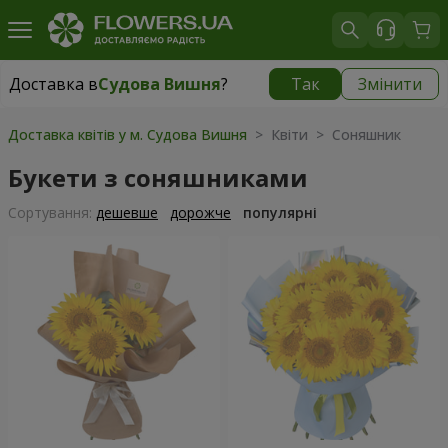
Доставка в
Судова Вишня
?
Так
Змінити
Доставка в
Судова Вишня
|
812 грн
Доставка квітів у м. Судова Вишня
> Квіти > Соняшник
Букети з соняшниками
Сортування:
дешевше
дорожче
популярні