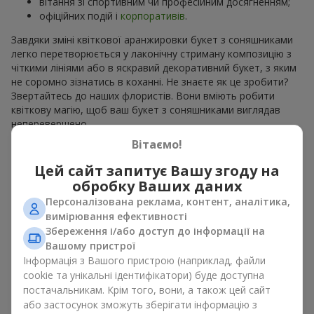
вітання зі спортивним чи професійним досягненням;
офіційних подій і
корпоративів
.
Завдяки зміні квіткової аранжировки букет з соняшниками
легко перетворюється у лаконічну стриману композицію з
чіткими лініями або в яскравий декоративний букет, з яким
не соромно зізнатись в коханні. Не знаєте як це зробити?
Звертайтесь до наших флористів. Вони вміють робити
квіткову магію, щоб ваш букет з соняшниками виглядав
неперевершено.
Вітаємо!
Види букетів з соняшниками
Цей сайт запитує Вашу згоду на
обробку Ваших даних
Асортимент
Flowers.ua
дозволяє вибрати букети з
соняшниками у різних стилях. На наших сторінках ви можете
Персоналізована реклама, контент, аналітика,
знайти:
вимірювання ефективності
Збереження і/або доступ до інформації на
моно букети з 7, 9 або 11 квітів;
Вашому пристрої
ніжні композиції доповненні сезонними рослинами;
Інформація з Вашого пристрою (наприклад, файли
витончені поєднання з класичними трояндами;
cookie та унікальні ідентифікатори) буде доступна
яскраві букети з паростками ніжної зелені.
постачальникам. Крім того, вони, а також цей сайт
Єдиний нюанс, соняшники — це сезонні квіти, які доступні
або застосунок зможуть зберігати інформацію з