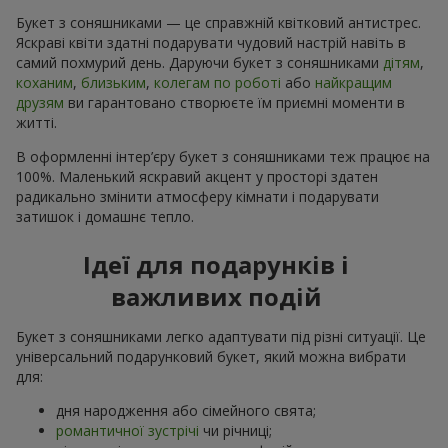
Букет з соняшниками — це справжній квітковий антистрес.
Яскраві квіти здатні подарувати чудовий настрій навіть в
самий похмурий день. Даруючи букет з соняшниками
дітям
,
коханим
,
близьким
,
колегам по роботі
або
найкращим
друзям
ви гарантовано створюєте їм приємні моменти в
житті.
В оформленні інтер’єру букет з соняшниками теж працює на
100%. Маленький яскравий акцент у просторі здатен
радикально змінити атмосферу кімнати і подарувати
затишок і домашнє тепло.
Ідеї для подарунків і
важливих подій
Букет з соняшниками легко адаптувати під різні ситуації. Це
універсальний подарунковий букет, який можна вибрати
для:
дня народження або сімейного свята;
романтичної зустрічі
чи річниці;