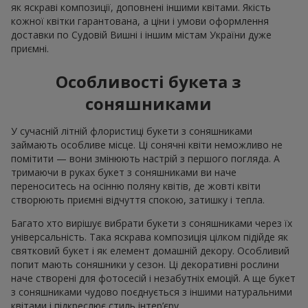
як яскраві композиції, доповнені іншими квітами. Якість
кожної квітки гарантована, а ціни і умови оформлення
доставки по Судовій Вишні і іншим містам України дуже
приємні.
Особливості букета з
соняшниками
У сучасній літній флористиці букети з соняшниками
займають особливе місце. Ці сонячні квіти неможливо не
помітити — вони змінюють настрій з першого погляда. А
тримаючи в руках букет з соняшниками ви наче
переноситесь на осінню поляну квітів, де жовті квіти
створюють приємні відчуття спокою, затишку і тепла.
Багато хто вирішує вибрати букети з соняшниками через їх
універсальність. Така яскрава композиція цілком підійде як
святковий букет і як елемент домашній декору. Особливий
попит мають соняшники у сезон. Ці декоративні рослини
наче створені для фотосесій і незабутніх емоцій. А ще букет
з соняшниками чудово поєднується з іншими натуральними
квітами і підкреслює стиль інтер’єру.