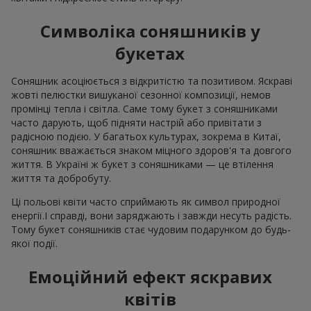
Символіка соняшників у
букетах
Соняшник асоціюється з відкритістю та позитивом. Яскраві
жовті пелюстки вишуканої сезонної композиції, немов
промінці тепла і світла. Саме тому букет з соняшниками
часто дарують, щоб підняти настрій або привітати з
радісною подією. У багатьох культурах, зокрема в Китаї,
соняшник вважається знаком міцного здоров'я та довгого
життя. В Україні ж букет з соняшниками — це втілення
життя та добробуту.
Ці польові квіти часто сприймають як символ природної
енергії.І справді, вони заряджають і завжди несуть радість.
Тому букет соняшників стає чудовим подарунком до будь-
якої події.
Емоційний ефект яскравих
квітів