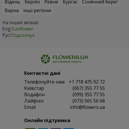
Відень
Берлін
Ревне
Бургас
Сонячний берег
Варна
інші регіони
На інших мовах:
Eng:
Sunflower
Рус:
Подсолнух
Контактні дані
Телефонуйте нам
+1 718 475 92 72
Київстар
(067) 355 77 55
Водафон
(099) 355 77 55
Лайфсел
(073) 565 56 68
Email
info@flowers.ua
Онлайн підтримка