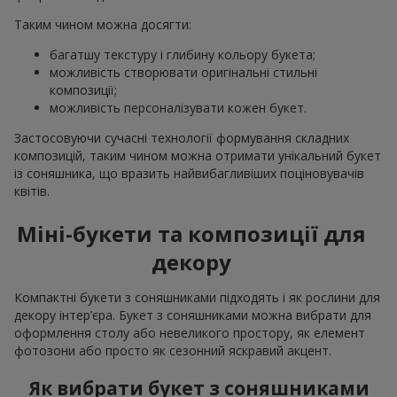
Таким чином можна досягти:
багатшу текстуру і глибину кольору букета;
можливість створювати оригінальні стильні
композиції;
можливість персоналізувати кожен букет.
Застосовуючи сучасні технології формування складних
композицій, таким чином можна отримати унікальний букет
із соняшника, що вразить найвибагливіших поціновувачів
квітів.
Міні-букети та композиції для
декору
Компактні букети з соняшниками підходять і як рослини для
декору інтер’єра. Букет з соняшниками можна вибрати для
оформлення столу або невеликого простору, як елемент
фотозони або просто як сезонний яскравий акцент.
Як вибрати букет з соняшниками