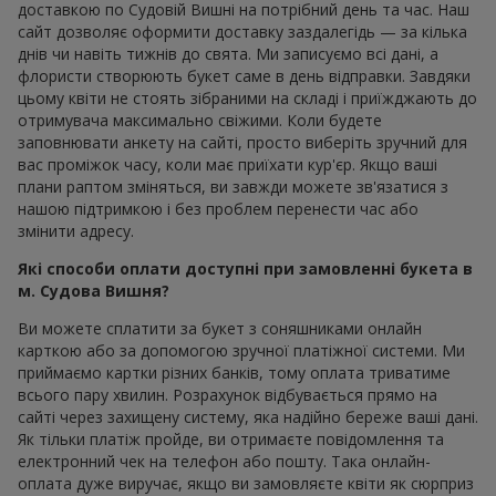
доставкою по Судовій Вишні на потрібний день та час. Наш
сайт дозволяє оформити доставку заздалегідь — за кілька
днів чи навіть тижнів до свята. Ми записуємо всі дані, а
флористи створюють букет саме в день відправки. Завдяки
цьому квіти не стоять зібраними на складі і приїжджають до
отримувача максимально свіжими. Коли будете
заповнювати анкету на сайті, просто виберіть зручний для
вас проміжок часу, коли має приїхати кур'єр. Якщо ваші
плани раптом зміняться, ви завжди можете зв'язатися з
нашою підтримкою і без проблем перенести час або
змінити адресу.
Які способи оплати доступні при замовленні букета в
м. Судова Вишня?
Ви можете сплатити за букет з соняшниками онлайн
карткою або за допомогою зручної платіжної системи. Ми
приймаємо картки різних банків, тому оплата триватиме
всього пару хвилин. Розрахунок відбувається прямо на
сайті через захищену систему, яка надійно береже ваші дані.
Як тільки платіж пройде, ви отримаєте повідомлення та
електронний чек на телефон або пошту. Така онлайн-
оплата дуже виручає, якщо ви замовляєте квіти як сюрприз