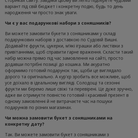
сторінках сайту. Завдяки цьому ви легко підберете чудовий
варіант під свій бюджет і конкретну подію, будь то день
народження чи просто знак уваги.
Чи є у вас подарункові набори з соняшників?
Ви можете замовити букети з соняшниками у складі
подарункових наборів з доставкою по Судовій Вишні.
Додавайте фрукти, цукерки, м’які іграшки або листівки з
привітаннями, щоб справити гарне враження. Скласти такий
набір можна прямо під час замовлення на сайті, просто
додавши потрібні позиції до кошика. Ми акуратно
оформимо готовий подарунок так, щоби це виглядало
дорого та оригінально. А кур'єр зробить все можливе, щоб
усе доїхало в ідеальному вигляді. Солодощі та сезонні
фрукти ми беремо лише свіжі та перевірені. Це дуже зручно,
адже ви отримуєте повністю готовий і красивий презент в
одному замовленні й не витрачаєте час на пошуки
подарунків по різних магазинах.
Чи можна замовити букет з соняшниками на
конкретну дату?
Так. Ви можете замовити букет з соняшниками з