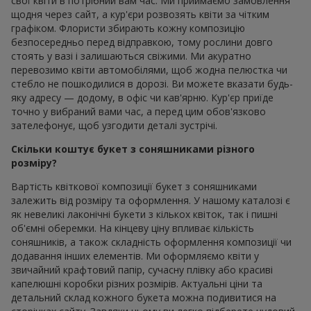
свої квіти в потрібний вам час. Ми приймаємо замовлення
щодня через сайт, а кур'єри розвозять квіти за чітким
графіком. Флористи збирають кожну композицію
безпосередньо перед відправкою, тому рослини довго
стоять у вазі і залишаються свіжими. Ми акуратно
перевозимо квіти автомобілями, щоб жодна пелюстка чи
стебло не пошкодилися в дорозі. Ви можете вказати будь-
яку адресу — додому, в офіс чи кав'ярню. Кур'єр приїде
точно у вибраний вами час, а перед цим обов'язково
зателефонує, щоб узгодити деталі зустрічі.
Скільки коштує букет з соняшниками різного
розміру?
Вартість квіткової композиції букет з соняшниками
залежить від розміру та оформлення. У нашому каталозі є
як невеликі лаконічні букети з кількох квіток, так і пишні
об'ємні оберемки. На кінцеву ціну впливає кількість
соняшників, а також складність оформлення композиції чи
додавання інших елементів. Ми оформляємо квіти у
звичайний крафтовий папір, сучасну плівку або красиві
капелюшні коробки різних розмірів. Актуальні ціни та
детальний склад кожного букета можна подивитися на