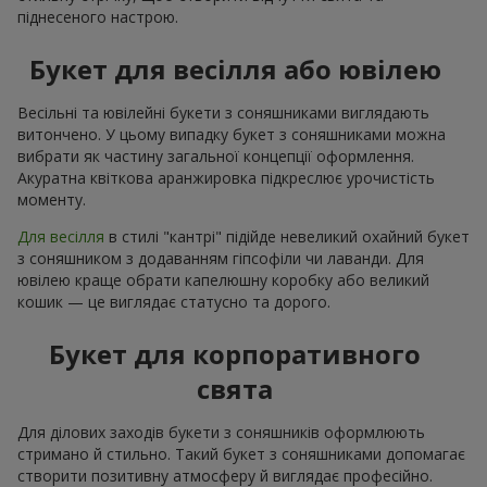
піднесеного настрою.
Букет для весілля або ювілею
Весільні та ювілейні букети з соняшниками виглядають
витончено. У цьому випадку букет з соняшниками можна
вибрати як частину загальної концепції оформлення.
Акуратна квіткова аранжировка підкреслює урочистість
моменту.
Для весілля
в стилі "кантрі" підійде невеликий охайний букет
з соняшником з додаванням гіпсофіли чи лаванди. Для
ювілею краще обрати капелюшну коробку або великий
кошик — це виглядає статусно та дорого.
Букет для корпоративного
свята
Для ділових заходів букети з соняшників оформлюють
стримано й стильно. Такий букет з соняшниками допомагає
створити позитивну атмосферу й виглядає професійно.