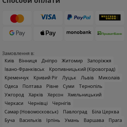
Способи оплати
Замовлення в:
Київ
Вінниця
Дніпро
Житомир
Запоріжжя
Івано-Франківськ
Кропивницький (Кіровоград)
Кременчук
Кривий Ріг
Луцьк
Львів
Миколаїв
Одеса
Полтава
Рівне
Суми
Тернопіль
Ужгород
Харків
Херсон
Хмельницький
Черкаси
Чернівці
Чернігів
Самар (Новомосковськ)
Павлоград
Біла Церква
Буча
Васильків
Ірпінь
Умань
Варшава
Прага