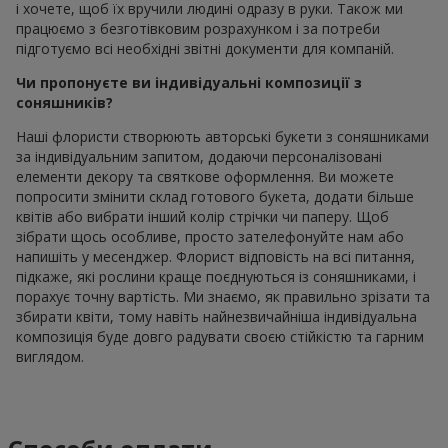
і хочете, щоб їх вручили людині одразу в руки. Також ми
працюємо з безготівковим розрахунком і за потреби
підготуємо всі необхідні звітні документи для компаній.
Чи пропонуєте ви індивідуальні композиції з
соняшників?
Наші флористи створюють авторські букети з соняшниками
за індивідуальним запитом, додаючи персоналізовані
елементи декору та святкове оформлення. Ви можете
попросити змінити склад готового букета, додати більше
квітів або вибрати інший колір стрічки чи паперу. Щоб
зібрати щось особливе, просто зателефонуйте нам або
напишіть у месенджер. Флорист відповість на всі питання,
підкаже, які рослини краще поєднуються із соняшниками, і
порахує точну вартість. Ми знаємо, як правильно зрізати та
збирати квіти, тому навіть найнезвичайніша індивідуальна
композиція буде довго радувати своєю стійкістю та гарним
виглядом.