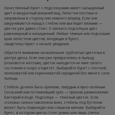
Качественный букет с подсолнухами имеет насыщенный
цвет и аккуратный внешний вид. Лепестки плотные и
направлены в сторону или немного вперёд. Если они
закручиваются назад к стеблю или выглядят вялыми —
цветок уже давно стоит. У свежего подсолнуха цвет
равномерный и насыщенный. Любые тёмные или подсохшие
края лепестков цветов, входящих в букет,
свидетельствуют о начале увядания.
Обратите внимание на маленькие трубчатые цветочки в
центре диска. Если они уже превратились в пыльцу
(осыпаются жёлтым), цветок находится на пике своего
состояния и скоро отцветёт. Выбирайте букет с плотной,
зеленоватой или коричневатой серединой без явного слоя
пыльцы.
Стебель должен быть крепким, твёрдым и ярко-зелёным.
Скользкий или потемневший срез — признак размножения
бактерий в воде. Подсолнух — тяжёлый цветок. Если
«голова» сильно наклонена вниз, стебель под бутоном
может быть повреждён или слишком мягким. Выбирайте
букет, в котором цветы стоят ровно или лишь слегка