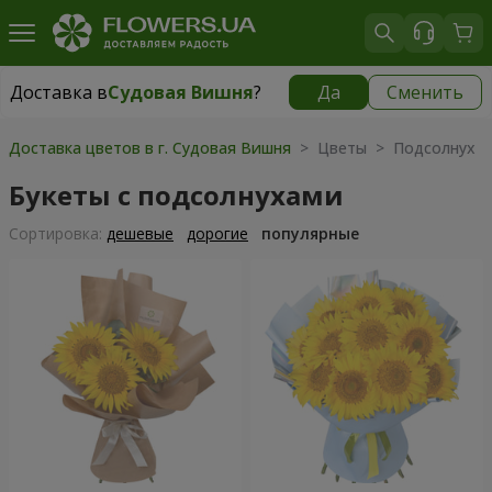
Доставка в
Судовая Вишня
?
Да
Сменить
Доставка в
Судовая Вишня
|
812 грн
Доставка цветов в г. Судовая Вишня
> Цветы > Подсолнух
Букеты с подсолнухами
Cортировка:
дешевые
дорогие
популярные