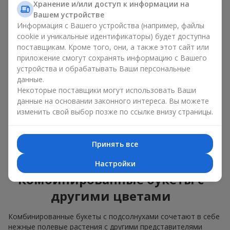
изящные сочетания с классическими розами;
Хранение и/или доступ к информации на
яркие букеты с побегами нежной зелени.
Вашем устройстве
Информация с Вашего устройства (например, файлы
Единственный нюанс: подсолнухи — сезонные цветы,
cookie и уникальные идентификаторы) будет доступна
доступные для продажи только в период цветения.
поставщикам. Кроме того, они, а также этот сайт или
приложение смогут сохранять информацию с Вашего
Классический букет с
устройства и обрабатывать Ваши персональные
подсолнухами
данные.
Некоторые поставщики могут использовать Ваши
данные на основании законного интереса. Вы можете
Классический букет с подсолнухами подчёркивает
изменить свой выбор позже по ссылке внизу страницы.
природную форму и цветовую гамму яркого цветка.
Крупные цветы и высокие стебли создают чёткий силуэт
композиции. Это универсальные летние композиции,
Принять все
которые подходят как для торжественных событий, так и
просто как приятный подарок на каждый день.
Настройки
Комбинированные букеты с
другими цветами
Комбинированные букеты с подсолнухами сочетают в себе
нежные полевые растения с другими представителями