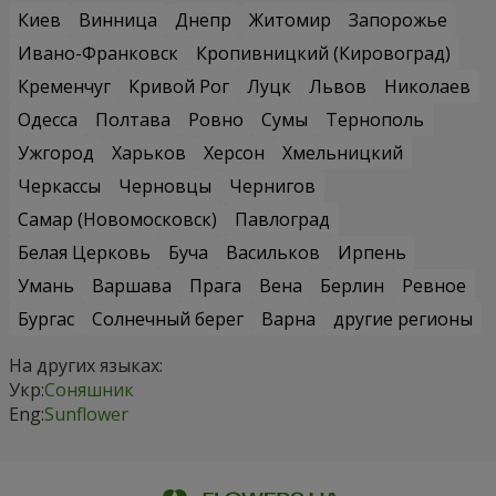
Киев
Винница
Днепр
Житомир
Запорожье
Ивано-Франковск
Кропивницкий (Кировоград)
Кременчуг
Кривой Рог
Луцк
Львов
Николаев
Одесса
Полтава
Ровно
Сумы
Тернополь
Ужгород
Харьков
Херсон
Хмельницкий
Черкассы
Черновцы
Чернигов
Самар (Новомосковск)
Павлоград
Белая Церковь
Буча
Васильков
Ирпень
Умань
Варшава
Прага
Вена
Берлин
Ревное
Бургас
Солнечный берег
Варна
другие регионы
На других языках:
Укр:
Соняшник
Eng:
Sunflower