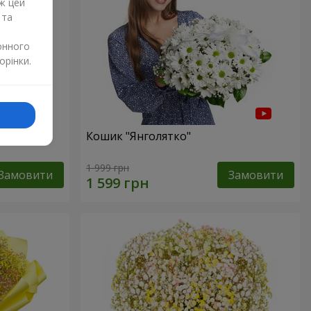
ж цей
 та
онного
орінки.
р"
Кошик "Янголятко"
1 999 грн
Замовити
Замовити