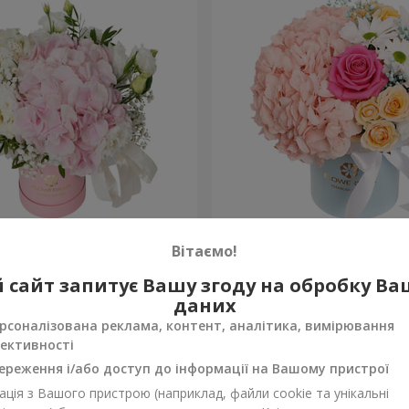
 "Ніжний дотик"
Квіти в коробці "Щастя н
Вітаємо!
1 599 грн
 сайт запитує Вашу згоду на обробку В
Замовити
даних
рсоналізована реклама, контент, аналітика, вимірювання
ективності
ереження і/або доступ до інформації на Вашому пристрої
ція з Вашого пристрою (наприклад, файли cookie та унікальні