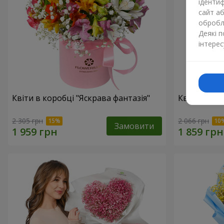
ідентиф
сайт а
обробля
Деякі 
інтерес
Квіти в коробці "Яскрава фантазія"
Квіти в кор
2 305 грн
2 066 грн
Замовити