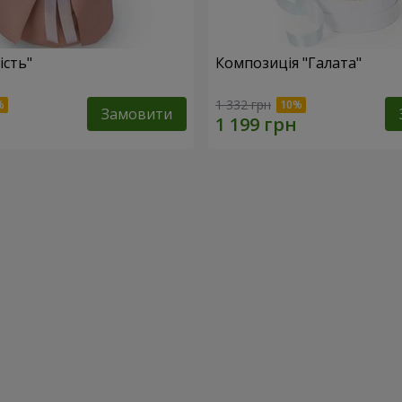
ість"
Композиція "Галата"
1 332 грн
Замовити