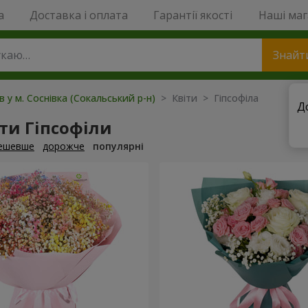
a
Доставка і оплата
Гарантії якості
Наші ма
Знайт
в у м. Соснівка (Сокальський р-н)
> Квіти > Гіпсофіла
Д
ти Гіпсофіли
ешевше
дорожче
популярні