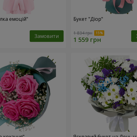
лка емоцій"
Букет "Діор"
1 834 грн
Замовити
р кохання"
Яскравий букет на День 