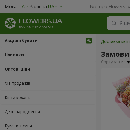
Мова:
UA
Валюта:
UAH
Все про Flowers.u
Акційні букети
Доставка квіті
Замови
Новинки
Сортування:
д
Оптові ціни
ХІТ продажів
Квіти коханій
День народження
Букети тижня