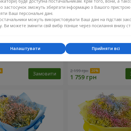
ікатори) буде доступна постачальникам. Крім того, вони, а тако
бо застосунок зможуть зберігати інформацію з Вашого пристрою
ти Ваші персональні дані.
постачальники можуть використовувати Ваші дані на підставі зак
у. Ви можете змінити свій вибір пізніше через посилання внизу ст
Налаштувати
Прийняти всі
обці "Соломія"
Квіти в коробці "Помпаду
2 199 грн
Замовити