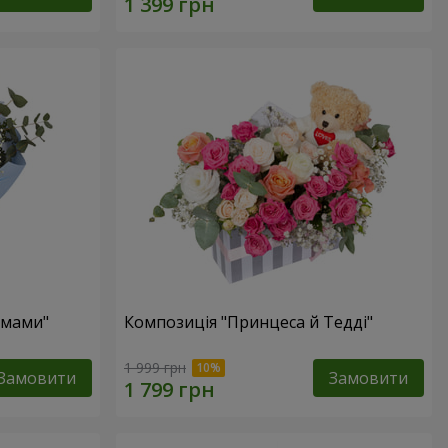
 мами"
Композиція "Принцеса й Тедді"
1 999 грн
Замовити
Замовити