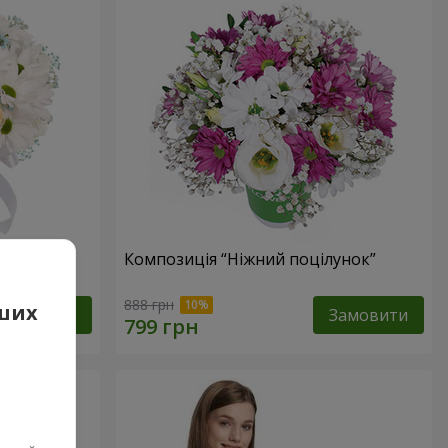
е оминеш"
Композиція “Ніжний поцілунок”
888 грн
аших
Замовити
Замовити