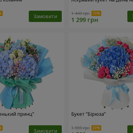
1 443 грн
Замовити
енький принц"
Букет "Бірюза"
1 999 грн
Замовити