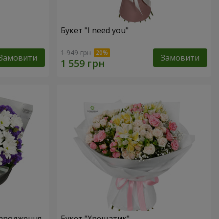
Букет "I need you"
1 949 грн
Замовити
Замовити
народження
Букет "Хрещатик"