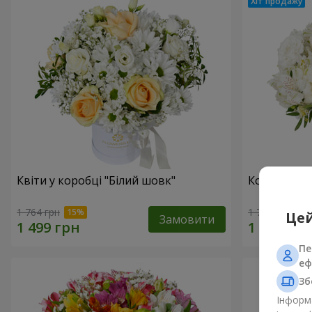
Квіти у коробці "Білий шовк"
Композиція
1 764 грн
1 732 грн
Цей
Замовити
Пе
еф
Зб
Інформа