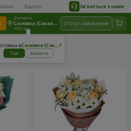
газини
Відгуки
Зв’яжіться з нами
Доставка в
и
Соснівка (Сокальський Р-Н)
Статус замовлення
1020 грн
оставка в
Соснівка (Сокальський р-н)
?
Так
Змінити