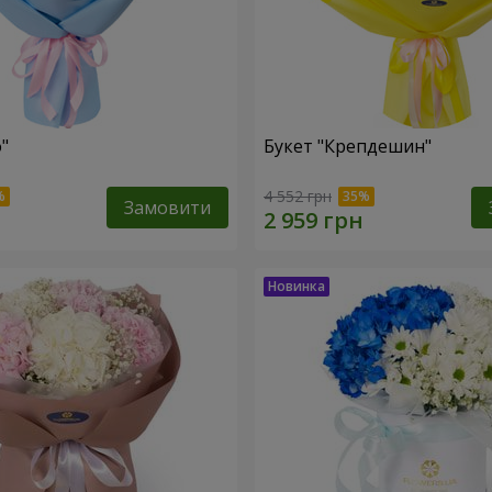
"
Букет "Крепдешин"
4 552 грн
Замовити