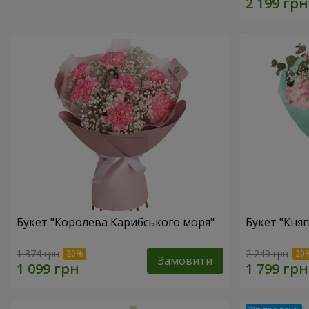
Букет "Королева Карибського моря"
Букет "Княг
1 374 грн
2 249 грн
Замовити