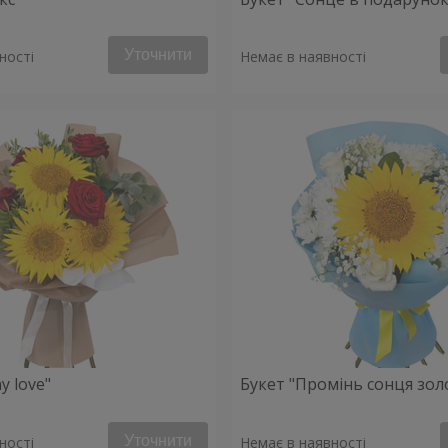
Уточнити
ності
Немає в наявності
y love"
Букет "Промінь сонця зол
Уточнити
ності
Немає в наявності