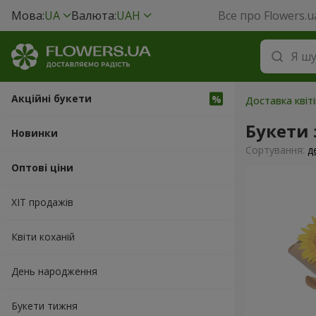
Мова:
UA
Валюта:
UAH
Все про Flowers.u
Акційні букети
Доставка квіт
Букети
Новинки
Сортування:
д
Оптові ціни
ХІТ продажів
Квіти коханій
День народження
Букети тижня