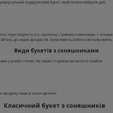
е універсальний подарунковий букет, який можна вибрати для:
егко перетворюється у лаконічну стриману композицію з чіткими 
ертайтесь до наших флористів. Вони вміють робити квіткову магі
Види букетів з соняшниками
ми у різних стилях. На наших сторінках ви можете знайти:
ля продажу лише в сезон цвітіння.
Класичний букет з соняшників