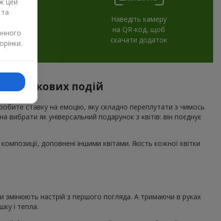
ж цей
 та
Наведіть камеру
на QR-код, щоб
онного
скачати додаток
орінки.
я святкових подій
 робите ставку на емоцію, яку складно переплутати з чимось
а вибрати як універсальний подарунок з квітів: він поєднує
композиції, доповнені іншими квітами. Якість кожної квітки
ни змінюють настрій з першого погляда. А тримаючи в руках
ку і тепла.