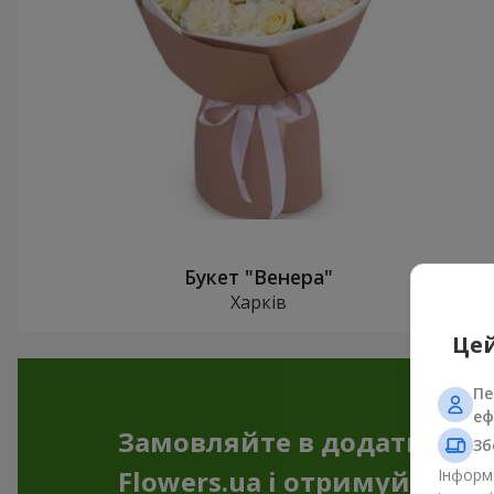
Букет "Венера"
Харків
Цей
Пе
еф
Замовляйте в додатку
Зб
Flowers.ua і отримуйте бо
Інформа