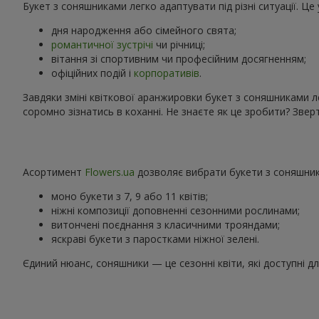
Букет з соняшниками легко адаптувати під різні ситуації. Ц
дня народження або сімейного свята;
романтичної зустрічі
чи річниці;
вітання зі спортивним чи професійним досягненням;
офіційних подій і
корпоративів
.
Завдяки зміні квіткової аранжировки букет з соняшниками л
соромно зізнатись в коханні. Не знаєте як це зробити? Зв
Асортимент
Flowers.ua
дозволяє вибрати букети з соняшника
моно букети з 7, 9 або 11 квітів;
ніжні композиції доповненні сезонними рослинами;
витончені поєднання з класичними трояндами;
яскраві букети з паростками ніжної зелені.
Єдиний нюанс, соняшники — це сезонні квіти, які доступні д