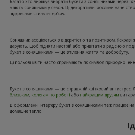
Багато хто вирішує вибрати букети з соняшниками через їх 
мають соняшники у сезон. Ці декоративні рослини наче ство
підкреслює стиль інтер’єру.
Соняшник асоціюється з відкритістю та позитивом. Яскраві 
дарують, щоб підняти настрій або привітати з радісною поді
букет з соняшниками — це втілення життя та добробуту.
Ці польові квіти часто сприймають як символ природної енер
Букет з соняшниками — це справжній квітковий антистрес. Я
близьким
,
колегам по роботі
або
найкращим друзям
ви гара
В оформленні інтер’єру букет з соняшниками теж працює на
домашнє тепло.
І