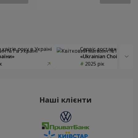
квітів року в Україні
Сервіс доставки квітів
раїни»
«Ukrainian Choice»
к
2025 рік
Наші клієнти