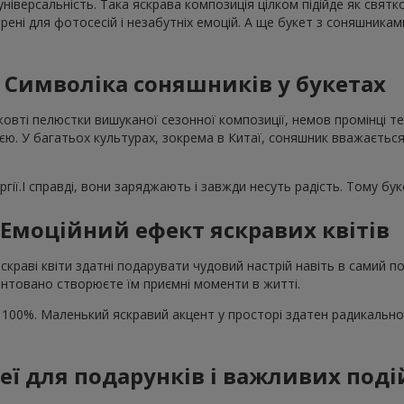
універсальність. Така яскрава композиція цілком підійде як свят
рені для фотосесій і незабутніх емоцій. А ще букет з соняшника
Символіка соняшників у букетах
жовті пелюстки вишуканої сезонної композиції, немов промінці те
єю. У багатьох культурах, зокрема в Китаї, соняшник вважається
гії.І справді, вони заряджають і завжди несуть радість. Тому бу
Емоційний ефект яскравих квітів
скраві квіти здатні подарувати чудовий настрій навіть в самий
нтовано створюєте їм приємні моменти в житті.
 100%. Маленький яскравий акцент у просторі здатен радикально
деї для подарунків і важливих поді