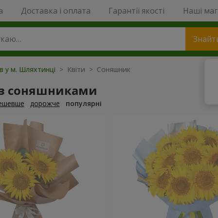
a
Доставка і оплата
Гарантії якості
Наші ма
Знайт
ів у м. Шляхтинці
> Квіти > Соняшник
 з соняшниками
ешевше
дорожче
популярні