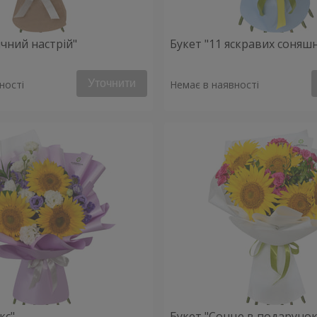
ячний настрій"
Букет "11 яскравих соняш
Уточнити
ності
Немає в наявності
кс"
Букет "Сонце в подарунок