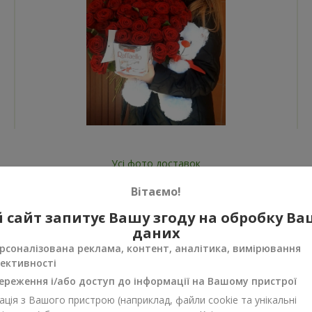
Усі фото доставок
Замовити цей товар
Вітаємо!
 сайт запитує Вашу згоду на обробку В
даних
рсоналізована реклама, контент, аналітика, вимірювання
ективності
ереження і/або доступ до інформації на Вашому пристрої
нуси
ція з Вашого пристрою (наприклад, файли cookie та унікальні