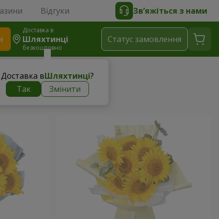
газини
Відгуки
Зв’яжіться з нами
Доставка в
и
Шляхтинці
Статус замовлення
безкоштовно
Доставка в
Шляхтинці
?
Так
Змінити