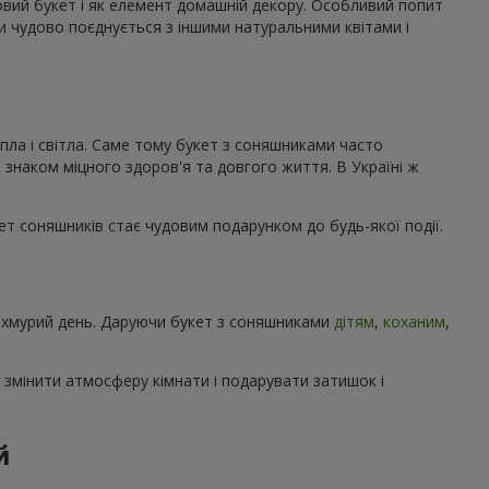
ковий букет і як елемент домашній декору. Особливий попит
ми чудово поєднується з іншими натуральними квітами і
пла і світла. Саме тому букет з соняшниками часто
 знаком міцного здоров'я та довгого життя. В Україні ж
кет соняшників стає чудовим подарунком до будь-якої події.
 похмурий день. Даруючи букет з соняшниками
дітям
,
коханим
,
 змінити атмосферу кімнати і подарувати затишок і
й