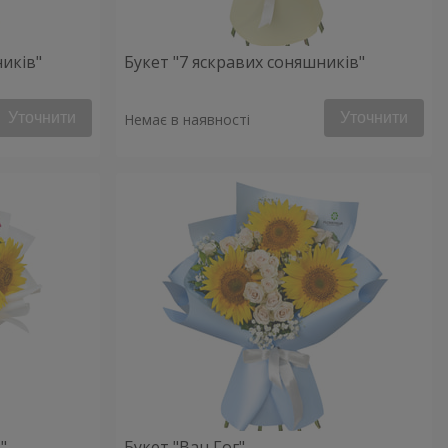
ників"
Букет "7 яскравих соняшників"
Уточнити
Уточнити
Немає в наявності
"
Букет "Ван Гог"